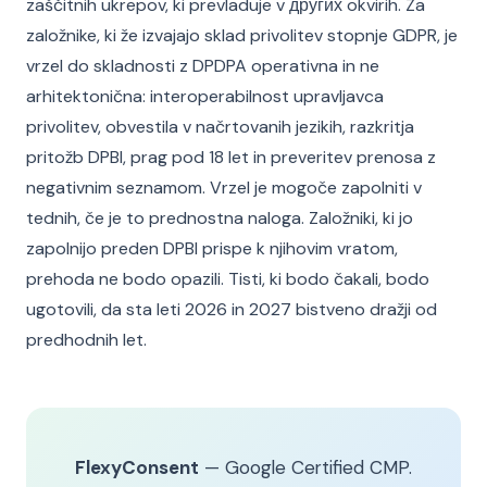
zaščitnih ukrepov, ki prevladuje v других okvirih. Za
založnike, ki že izvajajo sklad privolitev stopnje GDPR, je
vrzel do skladnosti z DPDPA operativna in ne
arhitektonična: interoperabilnost upravljavca
privolitev, obvestila v načrtovanih jezikih, razkritja
pritožb DPBI, prag pod 18 let in preveritev prenosa z
negativnim seznamom. Vrzel je mogoče zapolniti v
tednih, če je to prednostna naloga. Založniki, ki jo
zapolnijo preden DPBI prispe k njihovim vratom,
prehoda ne bodo opazili. Tisti, ki bodo čakali, bodo
ugotovili, da sta leti 2026 in 2027 bistveno dražji od
predhodnih let.
FlexyConsent
— Google Certified CMP.