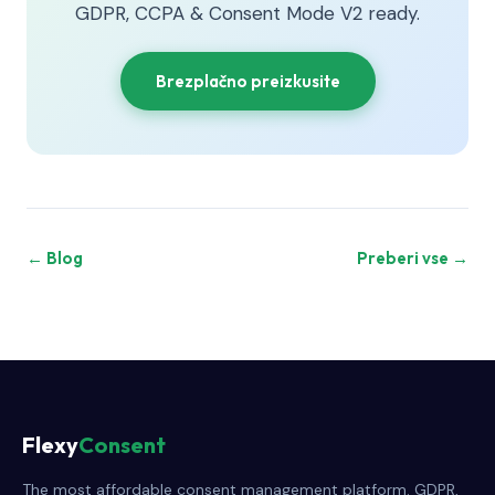
GDPR, CCPA & Consent Mode V2 ready.
Brezplačno preizkusite
← Blog
Preberi vse →
Flexy
Consent
The most affordable consent management platform. GDPR,