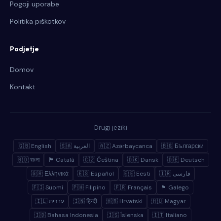
Pogoji uporabe
Politika piškotkov
Podjetje
Domov
Kontakt
Drugi jeziki
🇬🇧 English
🇸🇦 العربية
🇦🇿 Azərbaycanca
🇧🇬 Български
🇧🇩 বাংলা
🏴 Català
🇨🇿 Čeština
🇩🇰 Dansk
🇩🇪 Deutsch
🇬🇷 Ελληνικά
🇪🇸 Español
🇪🇪 Eesti
🇮🇷 فارسی
🇫🇮 Suomi
🇵🇭 Filipino
🇫🇷 Français
🏴 Galego
🇮🇱 עברית
🇮🇳 हिन्दी
🇭🇷 Hrvatski
🇭🇺 Magyar
🇮🇩 Bahasa Indonesia
🇮🇸 Íslenska
🇮🇹 Italiano