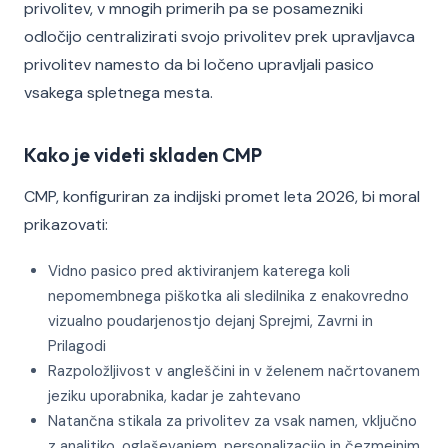
privolitev, v mnogih primerih pa se posamezniki
odločijo centralizirati svojo privolitev prek upravljavca
privolitev namesto da bi ločeno upravljali pasico
vsakega spletnega mesta.
Kako je videti skladen CMP
CMP, konfiguriran za indijski promet leta 2026, bi moral
prikazovati:
Vidno pasico pred aktiviranjem katerega koli
nepomembnega piškotka ali sledilnika z enakovredno
vizualno poudarjenostjo dejanj Sprejmi, Zavrni in
Prilagodi
Razpoložljivost v angleščini in v želenem načrtovanem
jeziku uporabnika, kadar je zahtevano
Natančna stikala za privolitev za vsak namen, vključno
z analitiko, oglaševanjem, personalizacijo in čezmejnim