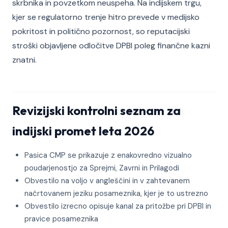
skrbnika in povzetkom neuspeha. Na indijskem trgu,
kjer se regulatorno trenje hitro prevede v medijsko
pokritost in politično pozornost, so reputacijski
stroški objavljene odločitve DPBI poleg finančne kazni
znatni.
Revizijski kontrolni seznam za
indijski promet leta 2026
Pasica CMP se prikazuje z enakovredno vizualno
poudarjenostjo za Sprejmi, Zavrni in Prilagodi
Obvestilo na voljo v angleščini in v zahtevanem
načrtovanem jeziku posameznika, kjer je to ustrezno
Obvestilo izrecno opisuje kanal za pritožbe pri DPBI in
pravice posameznika