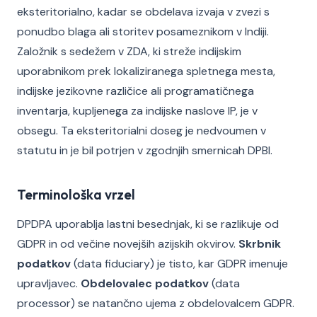
eksteritorialno, kadar se obdelava izvaja v zvezi s
ponudbo blaga ali storitev posameznikom v Indiji.
Založnik s sedežem v ZDA, ki streže indijskim
uporabnikom prek lokaliziranega spletnega mesta,
indijske jezikovne različice ali programatičnega
inventarja, kupljenega za indijske naslove IP, je v
obsegu. Ta eksteritorialni doseg je nedvoumen v
statutu in je bil potrjen v zgodnjih smernicah DPBI.
Terminološka vrzel
DPDPA uporablja lastni besednjak, ki se razlikuje od
GDPR in od večine novejših azijskih okvirov.
Skrbnik
podatkov
(data fiduciary) je tisto, kar GDPR imenuje
upravljavec.
Obdelovalec podatkov
(data
processor) se natančno ujema z obdelovalcem GDPR.