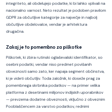
integriteto, ali obdelujejo podatke, ki bi lahko vplivali na
nacionalno varnost. Neto rezultat je podoben pravilom
GDPR za občutljive kategorije za največje in najbolj
občutljive obdelovalce, vendar je arhitektura
drugačna.
Zakaj je to pomembno za piškotke
Piškotek, ki zbira rutinski oglaševalski identifikator, so
osebni podatki, vendar niso predmet povišanih
obveznosti samo zato, ker napaja segment občinstva,
ki je videti občutljiv. Toda založnik, ki doseže prag za
pomembnega skrbnika podatkov — na primer velika
platforma z desetinami milijonov indijskih uporabnikov
— prevzema dodatne obveznosti, vključno z obveznim
Pooblaščencem za varstvo podatkov, rednimi