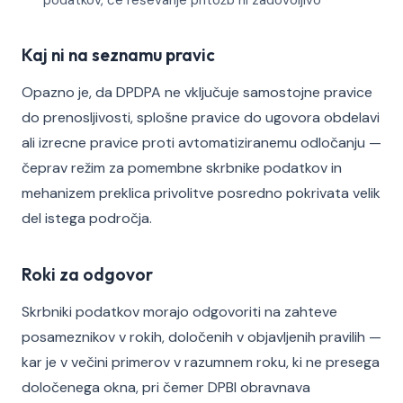
podatkov, če reševanje pritožb ni zadovoljivo
Kaj ni na seznamu pravic
Opazno je, da DPDPA ne vključuje samostojne pravice
do prenosljivosti, splošne pravice do ugovora obdelavi
ali izrecne pravice proti avtomatiziranemu odločanju —
čeprav režim za pomembne skrbnike podatkov in
mehanizem preklica privolitve posredno pokrivata velik
del istega področja.
Roki za odgovor
Skrbniki podatkov morajo odgovoriti na zahteve
posameznikov v rokih, določenih v objavljenih pravilih —
kar je v večini primerov v razumnem roku, ki ne presega
določenega okna, pri čemer DPBI obravnava