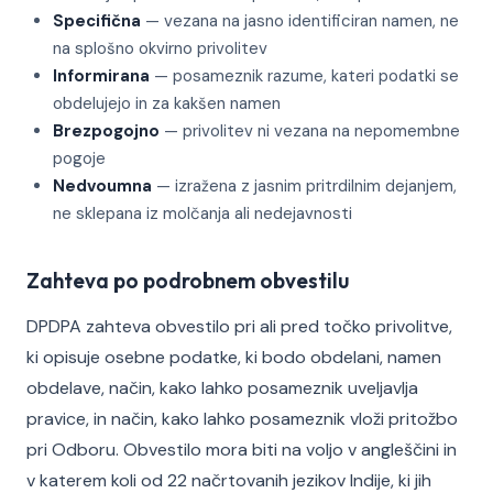
Specifična
— vezana na jasno identificiran namen, ne
na splošno okvirno privolitev
Informirana
— posameznik razume, kateri podatki se
obdelujejo in za kakšen namen
Brezpogojno
— privolitev ni vezana na nepomembne
pogoje
Nedvoumna
— izražena z jasnim pritrdilnim dejanjem,
ne sklepana iz molčanja ali nedejavnosti
Zahteva po podrobnem obvestilu
DPDPA zahteva obvestilo pri ali pred točko privolitve,
ki opisuje osebne podatke, ki bodo obdelani, namen
obdelave, način, kako lahko posameznik uveljavlja
pravice, in način, kako lahko posameznik vloži pritožbo
pri Odboru. Obvestilo mora biti na voljo v angleščini in
v katerem koli od 22 načrtovanih jezikov Indije, ki jih