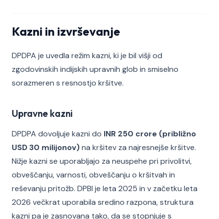
Kazni in izvrševanje
DPDPA je uvedla režim kazni, ki je bil višji od
zgodovinskih indijskih upravnih glob in smiselno
sorazmeren s resnostjo kršitve.
Upravne kazni
DPDPA dovoljuje kazni do
INR 250 crore (približno
USD 30 milijonov)
na kršitev za najresnejše kršitve.
Nižje kazni se uporabljajo za neuspehe pri privolitvi,
obveščanju, varnosti, obveščanju o kršitvah in
reševanju pritožb. DPBI je leta 2025 in v začetku leta
2026 večkrat uporabila sredino razpona, struktura
kazni pa je zasnovana tako, da se stopnjuje s