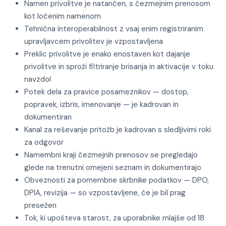
Namen privolitve je natančen, s čezmejnim prenosom
kot ločenim namenom
Tehnična interoperabilnost z vsaj enim registriranim
upravljavcem privolitev je vzpostavljena
Preklic privolitve je enako enostaven kot dajanje
privolitve in sproži filtriranje brisanja in aktivacije v toku
navzdol
Potek dela za pravice posameznikov — dostop,
popravek, izbris, imenovanje — je kadrovan in
dokumentiran
Kanal za reševanje pritožb je kadrovan s sledljivimi roki
za odgovor
Namembni kraji čezmejnih prenosov se pregledajo
glede na trenutni omejeni seznam in dokumentirajo
Obveznosti za pomembne skrbnike podatkov — DPO,
DPIA, revizija — so vzpostavljene, če je bil prag
presežen
Tok, ki upošteva starost, za uporabnike mlajše od 18