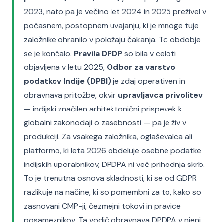
2023, nato pa je večino let 2024 in 2025 preživel v
počasnem, postopnem uvajanju, ki je mnoge tuje
založnike ohranilo v položaju čakanja. To obdobje
se je končalo.
Pravila DPDP
so bila v celoti
objavljena v letu 2025,
Odbor za varstvo
podatkov Indije (DPBI)
je zdaj operativen in
obravnava pritožbe, okvir
upravljavca privolitev
— indijski značilen arhitektonični prispevek k
globalni zakonodaji o zasebnosti — pa je živ v
produkciji. Za vsakega založnika, oglaševalca ali
platformo, ki leta 2026 obdeluje osebne podatke
indijskih uporabnikov, DPDPA ni več prihodnja skrb.
To je trenutna osnova skladnosti, ki se od GDPR
razlikuje na načine, ki so pomembni za to, kako so
zasnovani CMP-ji, čezmejni tokovi in pravice
posameznikov. Ta vodič obravnava DPDPA v njeni