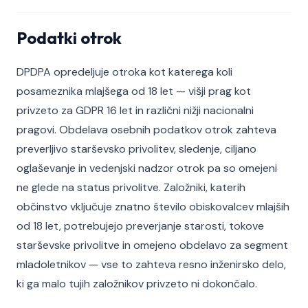
Podatki otrok
DPDPA opredeljuje otroka kot katerega koli
posameznika mlajšega od 18 let — višji prag kot
privzeto za GDPR 16 let in različni nižji nacionalni
pragovi. Obdelava osebnih podatkov otrok zahteva
preverljivo starševsko privolitev, sledenje, ciljano
oglaševanje in vedenjski nadzor otrok pa so omejeni
ne glede na status privolitve. Založniki, katerih
občinstvo vključuje znatno število obiskovalcev mlajših
od 18 let, potrebujejo preverjanje starosti, tokove
starševske privolitve in omejeno obdelavo za segment
mladoletnikov — vse to zahteva resno inženirsko delo,
ki ga malo tujih založnikov privzeto ni dokončalo.