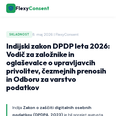
Flexy
Consent
8. maj 2026 | FlexyConsent
SKLADNOST
Indijski zakon DPDP leta 2026:
Vodič za založnike in
oglaševalce o upravljavcih
privolitev, čezmejnih prenosih
in Odboru za varstvo
podatkov
Indija
Zakon o zaščiti digitalnih osebnih
podatkov (DPDPA, 2023)
je bil sprejet avgusta