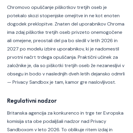
Chromovo opuščanje piškotkov tretjih oseb je
potekalo skozi stopenjske omejitve in ne kot enoten
dogodek preklopitve. Znaten del uporabnikov Chroma
ima zdaj piškotke tretjih oseb privzeto onemogočene
ali omejene, preostali del pa bo sledil v letih 2026 in
2027 po modelu izbire uporabnikov, ki je nadomestil
prvotni načrt trdega opuščanja. Praktični učinek za
založnike je, da so piškotki tretjih oseb že nezanesljivi v
obsegu in bodo v naslednjih dveh letih dejansko odmrli
— Privacy Sandbox je tam, kamor gre naslovljivost.
Regulativni nadzor
Britanska agencija za konkurenco in trge ter Evropska
komisija sta obe podaljšali nadzor nad Privacy
Sandboxom v leto 2026. To oblikuje ritem izdaj in