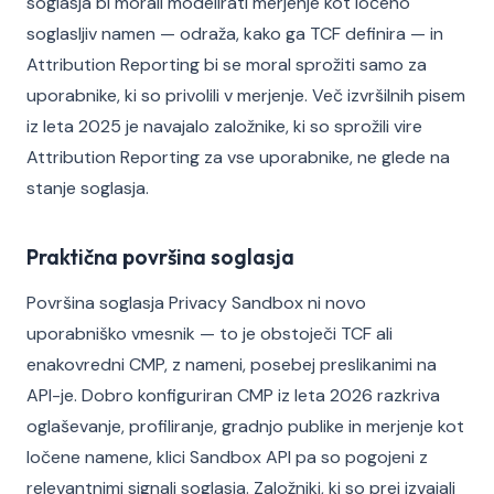
soglasja bi morali modelirati merjenje kot ločeno
soglasljiv namen — odraža, kako ga TCF definira — in
Attribution Reporting bi se moral sprožiti samo za
uporabnike, ki so privolili v merjenje. Več izvršilnih pisem
iz leta 2025 je navajalo založnike, ki so sprožili vire
Attribution Reporting za vse uporabnike, ne glede na
stanje soglasja.
Praktična površina soglasja
Površina soglasja Privacy Sandbox ni novo
uporabniško vmesnik — to je obstoječi TCF ali
enakovredni CMP, z nameni, posebej preslikanimi na
API-je. Dobro konfiguriran CMP iz leta 2026 razkriva
oglaševanje, profiliranje, gradnjo publike in merjenje kot
ločene namene, klici Sandbox API pa so pogojeni z
relevantnimi signali soglasja. Založniki, ki so prej izvajali