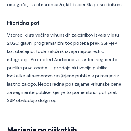
omogoča, da ohrani maržo, ki bi sicer šla posrednikom.
Hibridna pot
Vzorec, ki ga večina vrhunskih založnikov izvaja v letu
2026: glavni programatični tok poteka prek SSP-jev
kot običajno, toda založnik izvaja neposredno
integracijo Protected Audience za lastne segmente
publike prve osebe — prodaja aktivacije publike
lookalike ali semenom razširjene publike v primerjavi z
lastno zalogo. Neposredna pot zajame vrhunske cene
za segmente publike, kjer je to pomembno; pot prek
SSP obvladuje dolgi rep.
Merjenje po piškotkih