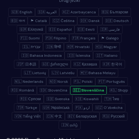
Drugi jeziki
🇬🇧 English
🇸🇦 العربية
🇦🇿 Azərbaycanca
🇧🇬 Български
🇧🇩 বাংলা
🏴 Català
🇨🇿 Čeština
🇩🇰 Dansk
🇩🇪 Deutsch
🇬🇷 Ελληνικά
🇪🇸 Español
🇪🇪 Eesti
🇮🇷 فارسی
🇫🇮 Suomi
🇵🇭 Filipino
🇫🇷 Français
🏴 Galego
🇮🇱 עברית
🇮🇳 हिन्दी
🇭🇷 Hrvatski
🇭🇺 Magyar
🇮🇩 Bahasa Indonesia
🇮🇸 Íslenska
🇮🇹 Italiano
🇯🇵 日本語
🇬🇪 ქართული
🇰🇿 Қазақша
🇰🇷 한국어
🇱🇹 Lietuvių
🇱🇻 Latviešu
🇲🇾 Bahasa Melayu
🇳🇱 Nederlands
🇳🇴 Norsk
🇵🇱 Polski
🇵🇹 Português
🇷🇴 Română
🇸🇰 Slovenčina
🇸🇮 Slovenščina
🇦🇱 Shqip
🇷🇸 Српски
🇸🇪 Svenska
🇰🇪 Kiswahili
🇹🇭 ไทย
🇹🇷 Türkçe
🇺🇦 Українська
🇵🇰 اردو
🇺🇿 Oʻzbekcha
🇻🇳 Tiếng Việt
🇨🇳 中文
🇧🇾 Беларуская
🇷🇺 Русский
🇮🇳 தமிழ்