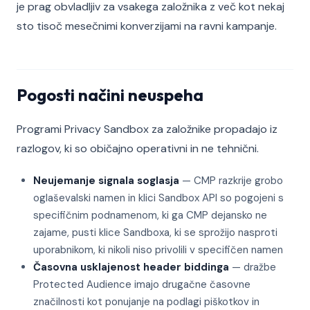
je prag obvladljiv za vsakega založnika z več kot nekaj
sto tisoč mesečnimi konverzijami na ravni kampanje.
Pogosti načini neuspeha
Programi Privacy Sandbox za založnike propadajo iz
razlogov, ki so običajno operativni in ne tehnični.
Neujemanje signala soglasja
— CMP razkrije grobo
oglaševalski namen in klici Sandbox API so pogojeni s
specifičnim podnamenom, ki ga CMP dejansko ne
zajame, pusti klice Sandboxa, ki se sprožijo nasproti
uporabnikom, ki nikoli niso privolili v specifičen namen
Časovna usklajenost header biddinga
— dražbe
Protected Audience imajo drugačne časovne
značilnosti kot ponujanje na podlagi piškotkov in