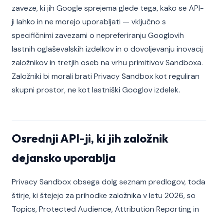
zaveze, ki jih Google sprejema glede tega, kako se API-
ji lahko in ne morejo uporabljati — vključno s
specifičnimi zavezami o nepreferiranju Googlovih
lastnih oglaševalskih izdelkov in o dovoljevanju inovacij
založnikov in tretjih oseb na vrhu primitivov Sandboxa.
Založniki bi morali brati Privacy Sandbox kot reguliran
skupni prostor, ne kot lastniški Googlov izdelek.
Osrednji API-ji, ki jih založnik
dejansko uporablja
Privacy Sandbox obsega dolg seznam predlogov, toda
štirje, ki štejejo za prihodke založnika v letu 2026, so
Topics, Protected Audience, Attribution Reporting in