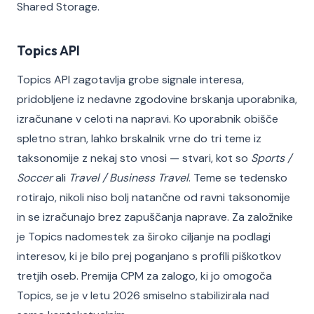
Shared Storage.
Topics API
Topics API zagotavlja grobe signale interesa,
pridobljene iz nedavne zgodovine brskanja uporabnika,
izračunane v celoti na napravi. Ko uporabnik obišče
spletno stran, lahko brskalnik vrne do tri teme iz
taksonomije z nekaj sto vnosi — stvari, kot so
Sports /
Soccer
ali
Travel / Business Travel
. Teme se tedensko
rotirajo, nikoli niso bolj natančne od ravni taksonomije
in se izračunajo brez zapuščanja naprave. Za založnike
je Topics nadomestek za široko ciljanje na podlagi
interesov, ki je bilo prej poganjano s profili piškotkov
tretjih oseb. Premija CPM za zalogo, ki jo omogoča
Topics, se je v letu 2026 smiselno stabilizirala nad