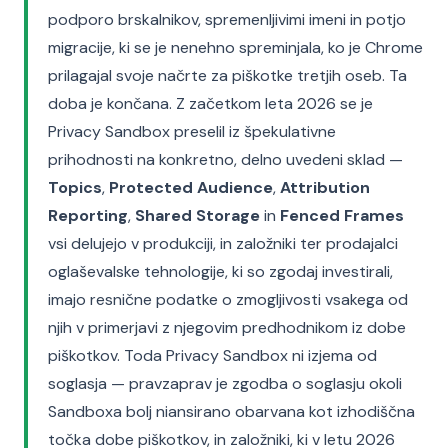
podporo brskalnikov, spremenljivimi imeni in potjo
migracije, ki se je nenehno spreminjala, ko je Chrome
prilagajal svoje načrte za piškotke tretjih oseb. Ta
doba je končana. Z začetkom leta 2026 se je
Privacy Sandbox preselil iz špekulativne
prihodnosti na konkretno, delno uvedeni sklad —
Topics
,
Protected Audience
,
Attribution
Reporting
,
Shared Storage
in
Fenced Frames
vsi delujejo v produkciji, in založniki ter prodajalci
oglaševalske tehnologije, ki so zgodaj investirali,
imajo resnične podatke o zmogljivosti vsakega od
njih v primerjavi z njegovim predhodnikom iz dobe
piškotkov. Toda Privacy Sandbox ni izjema od
soglasja — pravzaprav je zgodba o soglasju okoli
Sandboxa bolj niansirano obarvana kot izhodiščna
točka dobe piškotkov, in založniki, ki v letu 2026