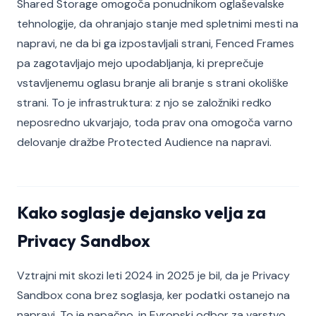
Shared Storage omogoča ponudnikom oglaševalske
tehnologije, da ohranjajo stanje med spletnimi mesti na
napravi, ne da bi ga izpostavljali strani, Fenced Frames
pa zagotavljajo mejo upodabljanja, ki preprečuje
vstavljenemu oglasu branje ali branje s strani okoliške
strani. To je infrastruktura: z njo se založniki redko
neposredno ukvarjajo, toda prav ona omogoča varno
delovanje dražbe Protected Audience na napravi.
Kako soglasje dejansko velja za
Privacy Sandbox
Vztrajni mit skozi leti 2024 in 2025 je bil, da je Privacy
Sandbox cona brez soglasja, ker podatki ostanejo na
napravi. To je napačno, in Evropski odbor za varstvo