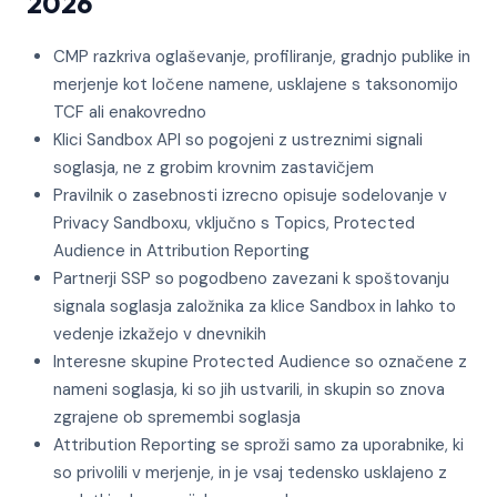
2026
CMP razkriva oglaševanje, profiliranje, gradnjo publike in
merjenje kot ločene namene, usklajene s taksonomijo
TCF ali enakovredno
Klici Sandbox API so pogojeni z ustreznimi signali
soglasja, ne z grobim krovnim zastavičjem
Pravilnik o zasebnosti izrecno opisuje sodelovanje v
Privacy Sandboxu, vključno s Topics, Protected
Audience in Attribution Reporting
Partnerji SSP so pogodbeno zavezani k spoštovanju
signala soglasja založnika za klice Sandbox in lahko to
vedenje izkažejo v dnevnikih
Interesne skupine Protected Audience so označene z
nameni soglasja, ki so jih ustvarili, in skupin so znova
zgrajene ob spremembi soglasja
Attribution Reporting se sproži samo za uporabnike, ki
so privolili v merjenje, in je vsaj tedensko usklajeno z