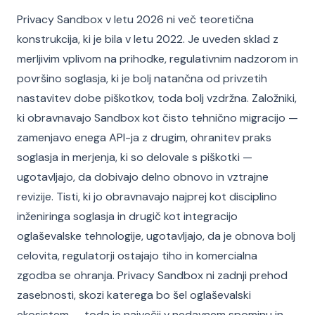
Privacy Sandbox v letu 2026 ni več teoretična
konstrukcija, ki je bila v letu 2022. Je uveden sklad z
merljivim vplivom na prihodke, regulativnim nadzorom in
površino soglasja, ki je bolj natančna od privzetih
nastavitev dobe piškotkov, toda bolj vzdržna. Založniki,
ki obravnavajo Sandbox kot čisto tehnično migracijo —
zamenjavo enega API-ja z drugim, ohranitev praks
soglasja in merjenja, ki so delovale s piškotki —
ugotavljajo, da dobivajo delno obnovo in vztrajne
revizije. Tisti, ki jo obravnavajo najprej kot disciplino
inženiringa soglasja in drugič kot integracijo
oglaševalske tehnologije, ugotavljajo, da je obnova bolj
celovita, regulatorji ostajajo tiho in komercialna
zgodba se ohranja. Privacy Sandbox ni zadnji prehod
zasebnosti, skozi katerega bo šel oglaševalski
ekosistem — toda je največji v nedavnem spominu in