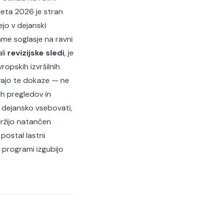
eta 2026 je stran
ejo v dejanski
ame soglasje na ravni
li
revizijske sledi
, je
ropskih izvršilnih
evajo te dokaze — ne
ih pregledov in
6 dejansko vsebovati,
držijo natančen
postal lastni
 programi izgubijo