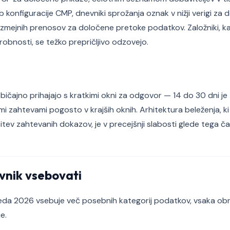
onfiguracije CMP, dnevniki sprožanja oznak v nižji verigi za
ezmejnih prenosov za določene pretoke podatkov. Založniki, ka
obnosti, se težko prepričljivo odzovejo.
ičajno prihajajo s kratkimi okni za odgovor — 14 do 30 dni je
mi zahtevami pogosto v krajših oknih. Arhitektura beleženja, k
bitev zahtevanih dokazov, je v precejšnji slabosti glede tega 
vnik vsebovati
zreda 2026 vsebuje več posebnih kategorij podatkov, vsaka o
e.