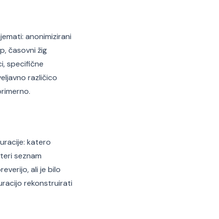
ajemati: anonimizirani
, časovni žig
ci, specifične
eljavno različico
primerno.
racije: katero
ateri seznam
erijo, ali je bilo
racijo rekonstruirati