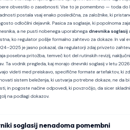
bere obvestilo o zasebnosti. Vse to je pomembno — toda do l
adnosti postala vsaj enako posledična, za založnike, ki pristan
ogosto odločilni dejavnik. Pasica za soglasje, ki popolnoma zaj
mesnika, a ne pusti nobenega uporabnega
dnevnika soglasij
a
stna, ko regulator pošlje formalno zahtevo za dokaze. In val ev
024–2025 je jasno pokazal, da regulatorji zdaj privzeto zaht
aja posebna pritožba, temveč kot del rutinskih revizij, naključn
av. Ta vodnik pregleda, kaj morajo dnevniki soglasij v letu 202
evajo videti med preiskavo, specifične formate artefaktov, ki z
novati sistem beleženja, ki ustvarja potrebne dokaze, ne da bi 
i, in pogoste načine odpovedi, ki povzročijo, da sicer skladni
golj na podlagi dokazov.
vniki soglasij nenadoma pomembni