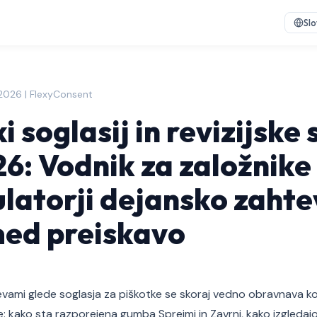
Sl
 2026 | FlexyConsent
 soglasij in revizijske 
26: Vodnik za založnike
ulatorji dejansko zaht
med preiskavo
evami glede soglasja za piškotke se skoraj vedno obravnava k
e: kako sta razporejena gumba Sprejmi in Zavrni, kako izgledajo