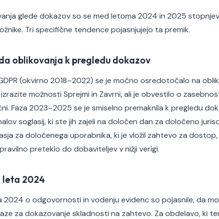
anja glede dokazov so se med letoma 2024 in 2025 stopnjeval
žnike. Tri specifične tendence pojasnjujejo ta premik.
da oblikovanja k pregledu dokazov
GDPR (okvirno 2018–2022) se je močno osredotočalo na obliko
zrazite možnosti Sprejmi in Zavrni, ali je obvestilo o zasebnost
ni. Faza 2023–2025 se je smiselno premaknila k pregledu dokaz
ov soglasij, ki ste jih zajeli na določen dan za določeno jurisdik
asja za določenega uporabnika, ki je vložil zahtevo za dostop, 
pravilno preteklo do dobaviteljev v nižji verigi.
 leta 2024
a 2024 o odgovornosti in vodenju evidenc so pojasnile, da mor
aze za dokazovanje skladnosti na zahtevo. Za obdelavo, ki teme