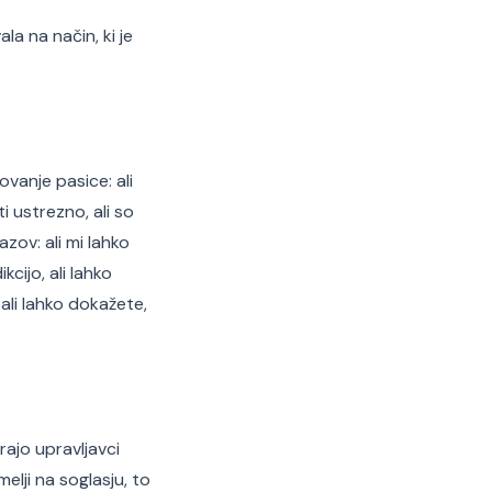
a na način, ki je
vanje pasice: ali
i ustrezno, ali so
ov: ali mi lahko
cijo, ali lahko
ali lahko dokažete,
ajo upravljavci
lji na soglasju, to