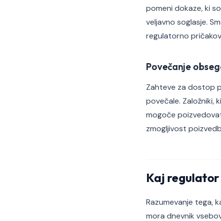
pomeni dokaze, ki so
veljavno soglasje. Sm
regulatorno pričakov
Povečanje obseg
Zahteve za dostop p
povečale. Založniki, k
mogoče poizvedovati
zmogljivost poizved
Kaj regulato
Razumevanje tega, kar
mora dnevnik vsebov