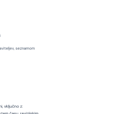
i
baviteljev, seznamom
, vključno z:
tem času, revizijskim