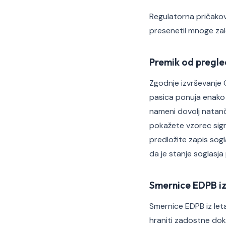
Regulatorna pričakov
presenetil mnoge zalo
Premik od pregle
Zgodnje izvrševanje 
pasica ponuja enako i
nameni dovolj natanč
pokažete vzorec signal
predložite zapis sogl
da je stanje soglasja 
Smernice EDPB iz
Smernice EDPB iz let
hraniti zadostne dok