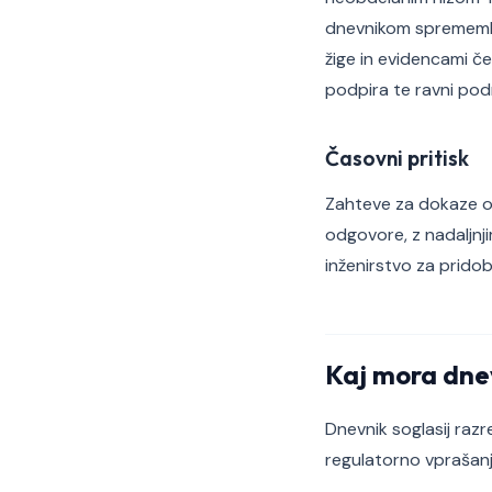
dnevnikom sprememb k
žige in evidencami č
podpira te ravni podr
Časovni pritisk
Zahteve za dokaze ob
odgovore, z nadaljnji
inženirstvo za prido
Kaj mora dne
Dnevnik soglasij ra
regulatorno vprašanj