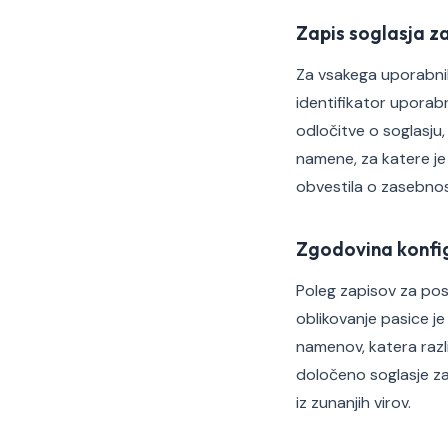
Zapis soglasja 
Za vsakega uporabnika,
identifikator uporab
odločitve o soglasju, j
namene, za katere je 
obvestila o zasebnosti
Zgodovina konfig
Poleg zapisov za pos
oblikovanje pasice je
namenov, katera razli
določeno soglasje za
iz zunanjih virov.