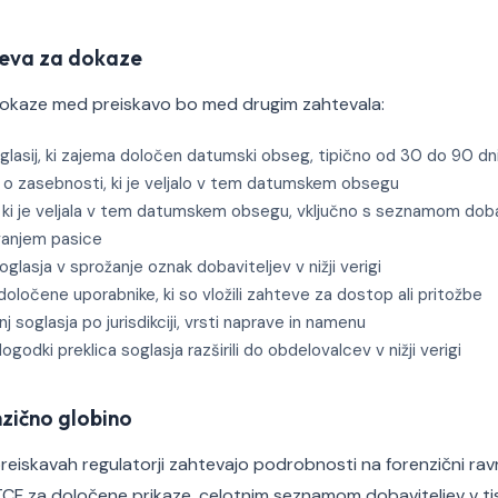
eva za dokaze
dokaze med preiskavo bo med drugim zahtevala:
lasij, ki zajema določen datumski obseg, tipično od 30 do 90 dn
 o zasebnosti, ki je veljalo v tem datumskem obsegu
, ki je veljala v tem datumskem obsegu, vključno s seznamom do
vanjem pasice
oglasja v sprožanje oznak dobaviteljev v nižji verigi
določene uporabnike, ki so vložili zahteve za dostop ali pritožbe
 soglasja po jurisdikciji, vrsti naprave in namenu
godki preklica soglasja razširili do obdelovalcev v nižji verigi
zično globino
reiskavah regulatorji zahtevajo podrobnosti na forenzični ravni
F za določene prikaze, celotnim seznamom dobaviteljev v tis