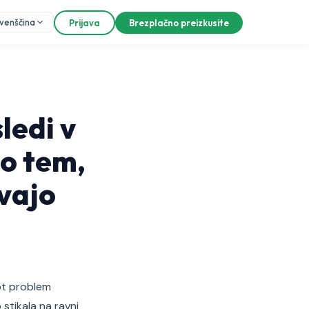
ovenščina
Prijava
Brezplačno preizkusite
sledi v
 o tem,
evajo
ot problem
 stikala na ravni