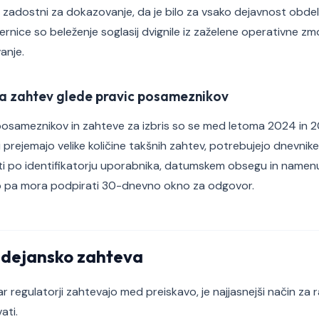
 zadostni za dokazovanje, da je bilo za vsako dejavnost obde
ernice so beleženje soglasij dvignile iz zaželene operativne zmo
anje.
a zahtev glede pravic posameznikov
osameznikov in zahteve za izbris so se med letoma 2024 in 
i prejemajo velike količine takšnih zahtev, potrebujejo dnevnike so
 po identifikatorju uporabnika, datumskem obsegu in name
b pa mora podpirati 30-dnevno okno za odgovor.
r dejansko zahteva
 regulatorji zahtevajo med preiskavo, je najjasnejši način za 
ati.