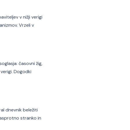
iteljev v nižji verigi
anizmov. Vrzeli v
oglasja: časovni žig,
 verigi. Dogodki
al dnevnik beležiti
nasprotno stranko in