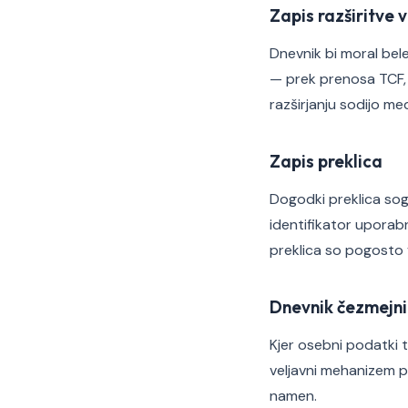
Zapis razširitve v
Dnevnik bi moral belež
— prek prenosa TCF, k
razširjanju sodijo m
Zapis preklica
Dogodki preklica sogl
identifikator uporabni
preklica so pogosto v
Dnevnik čezmejni
Kjer osebni podatki te
veljavni mehanizem pr
namen.