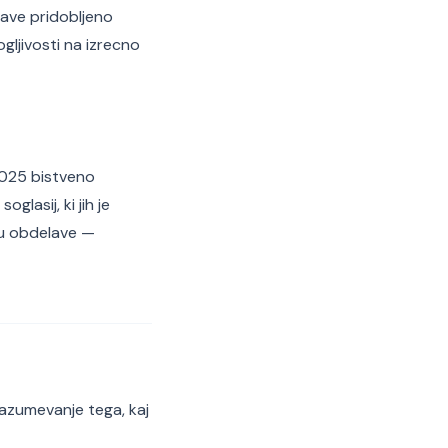
lave pridobljeno
gljivosti na izrecno
2025 bistveno
glasij, ki jih je
nu obdelave —
razumevanje tega, kaj