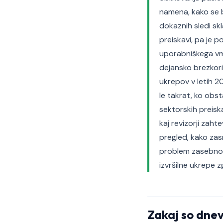
namena, kako se 
dokaznih sledi skl
preiskavi, pa je p
uporabniškega v
dejansko brezkori
ukrepov v letih 2
le takrat, ko obst
sektorskih preisk
kaj revizorji zaht
pregled, kako zas
problem zasebnost
izvršilne ukrepe z
Zakaj so dne