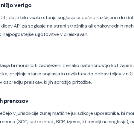
 nižjo verigo
iti, da je bilo vsako stanje soglasja uspešno razširjeno do dobav
licev API za soglasje na strani strežnika ali enakovrednih meh
ed najpogostejše ugotovitve v preiskavah.
asja bi morali biti zabeleženi z enako natančnostjo kot zajem s
ka, prejšnje stanje soglasja in razširitev do dobaviteljev v nižji
 ospredju preiskav, ki jih sprožijo pritožbe.
h prenosov
čejo v jurisdikcije zunaj matične jurisdikcije uporabnika, bi mor
enosa (SCC, ustreznost, BCR, izjema, ki temelji na soglasju), 