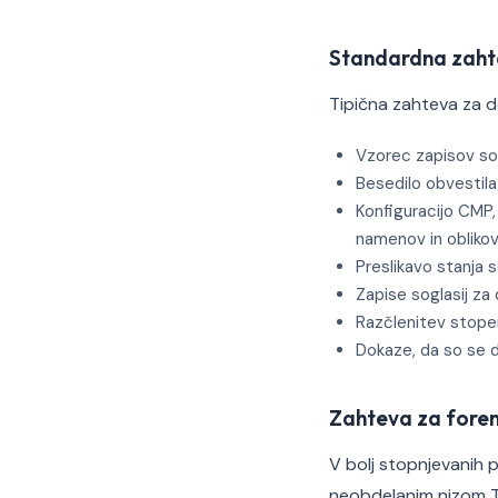
Standardna zaht
Tipična zahteva za 
Vzorec zapisov sog
Besedilo obvestila
Konfiguracijo CMP
namenov in obliko
Preslikavo stanja s
Zapise soglasij za 
Razčlenitev stopenj
Dokaze, da so se do
Zahteva za foren
V bolj stopnjevanih p
neobdelanim nizom TC