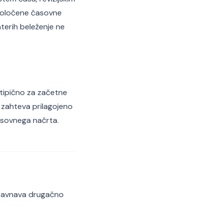
 določene časovne
terih beleženje ne
 tipično za začetne
i zahteva prilagojeno
časovnega načrta.
bravnava drugačno