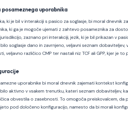
za posameznega uporabnika
 ki je bil v interakciji s pasico za soglasje, bi moral dnevnik z
nika, ki ga je mogoče ujemati z zahtevo posameznika za dostop
urisdikcijo, zaznano pri interakciji, jezik, ki je bil prikazan v pasi
bilo soglasje dano in zavrnjeno, veljavni seznam dobaviteljev, v
, veljavno različico CMP ter nastali niz TCF ali GPP, kjer je to 
uracije
amezne uporabnike bi moral dnevnik zajemati kontekst konfigu
 bilo aktivno v vsakem trenutku, kateri seznam dobaviteljev, k
čica obvestila o zasebnosti. To omogoča preiskovalcem, da prev
jeto pod določeno konfiguracijo, namesto da bi morali konfigu