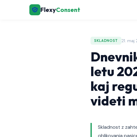
Flexy
Consent
21. maj
SKLADNOST
Dnevniki
letu 20
kaj reg
videti 
Skladnost z zaht
oblikovanja pasic