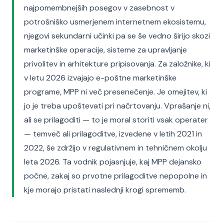
najpomembnejših posegov v zasebnost v
potrošniško usmerjenem internetnem ekosistemu,
njegovi sekundarni učinki pa se še vedno širijo skozi
marketinške operacije, sisteme za upravljanje
privolitev in arhitekture pripisovanja. Za založnike, ki
v letu 2026 izvajajo e-poštne marketinške
programe, MPP ni več presenečenje. Je omejitev, ki
jo je treba upoštevati pri načrtovanju. Vprašanje ni,
ali se prilagoditi — to je moral storiti vsak operater
— temveč ali prilagoditve, izvedene v letih 2021 in
2022, še zdržijo v regulativnem in tehničnem okolju
leta 2026. Ta vodnik pojasnjuje, kaj MPP dejansko
počne, zakaj so prvotne prilagoditve nepopolne in
kje morajo pristati naslednji krogi sprememb.