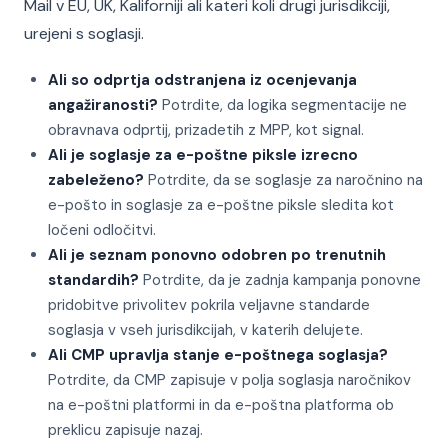
Mail v EU, UK, Kaliforniji ali kateri koli drugi jurisdikciji,
urejeni s soglasji.
Ali so odprtja odstranjena iz ocenjevanja
angažiranosti?
Potrdite, da logika segmentacije ne
obravnava odprtij, prizadetih z MPP, kot signal.
Ali je soglasje za e-poštne piksle izrecno
zabeleženo?
Potrdite, da se soglasje za naročnino na
e-pošto in soglasje za e-poštne piksle sledita kot
ločeni odločitvi.
Ali je seznam ponovno odobren po trenutnih
standardih?
Potrdite, da je zadnja kampanja ponovne
pridobitve privolitev pokrila veljavne standarde
soglasja v vseh jurisdikcijah, v katerih delujete.
Ali CMP upravlja stanje e-poštnega soglasja?
Potrdite, da CMP zapisuje v polja soglasja naročnikov
na e-poštni platformi in da e-poštna platforma ob
preklicu zapisuje nazaj.