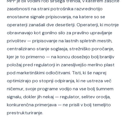
MPP je bil vodilni rob širšega trenda, v katerem zaščite
zasebnosti na strani potrošnika razvrednotijo
enostavne signale pripisovanja, na katere so se
operaterji zanašali dve desetletji. Operaterji, ki motnje
obravnavajo kot gonilno silo za pravilno upravljanje
privolitev — pripisovanje na lastnih spletnih mestih,
centralizirano stanje soglasja, strežniško poročanje,
kjer je to primerno — na koncu dosežejo bolj branljiv
položaj pred regulatorji in zanesljivejšo merilno plast
pod marketinškimi odločitvami. Tisti, ki še naprej
optimizirajo po stopnji odpiranja, ki ne ustreza več
ničemur, svoje programe vodijo na vse bolj šumnem
signalu, dokler jih nekaj — regulator, selitev orodja,
konkurenčna primerjava — ne prisili v bolj temeljito
prestrukturiranje.