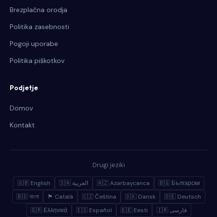
Brezplačna orodja
Politika zasebnosti
Pogoji uporabe
Politika piškotkov
Podjetje
Domov
Kontakt
Drugi jeziki
🇬🇧 English
🇸🇦 العربية
🇦🇿 Azərbaycanca
🇧🇬 Български
🇧🇩 বাংলা
🏴 Català
🇨🇿 Čeština
🇩🇰 Dansk
🇩🇪 Deutsch
🇬🇷 Ελληνικά
🇪🇸 Español
🇪🇪 Eesti
🇮🇷 فارسی