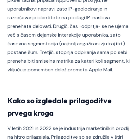
piksel zazna, pripada Applovemu proxyju, ne
uporabnikovi napravi, zato IP-geolociranje in
razreševanje identitete na podlagi IP-naslova
prenehata delovati. Drugič, čas »odprtja« se ne ujema
več s časom dejanske interakcije uporabnika, zato
časovna segmentacija (najbolj angažirani zjutraj itd.)
postane šum. Tretjič, stopnja odpiranja sama po sebi
preneha biti smiselna metrika za kateri koli segment, ki
vključuje pomemben delež prometa Apple Mail.
Kako so izgledale prilagoditve
prvega kroga
V letih 2021 in 2022 se je industrija marketinških orodij
na hitro prilagajala. Prilagoditve so se združile v štiri