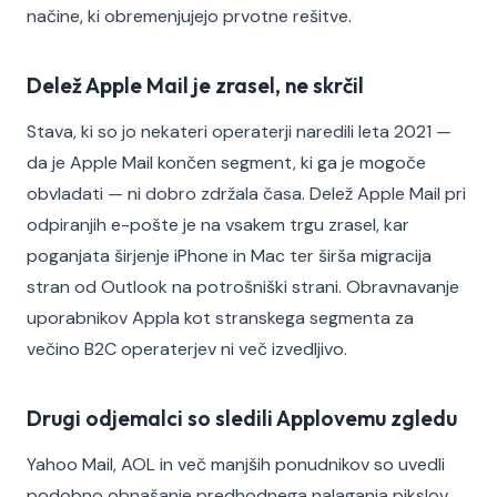
načine, ki obremenjujejo prvotne rešitve.
Delež Apple Mail je zrasel, ne skrčil
Stava, ki so jo nekateri operaterji naredili leta 2021 —
da je Apple Mail končen segment, ki ga je mogoče
obvladati — ni dobro zdržala časa. Delež Apple Mail pri
odpiranjih e-pošte je na vsakem trgu zrasel, kar
poganjata širjenje iPhone in Mac ter širša migracija
stran od Outlook na potrošniški strani. Obravnavanje
uporabnikov Appla kot stranskega segmenta za
večino B2C operaterjev ni več izvedljivo.
Drugi odjemalci so sledili Applovemu zgledu
Yahoo Mail, AOL in več manjših ponudnikov so uvedli
podobno obnašanje predhodnega nalaganja pikslov.