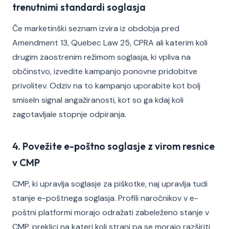
trenutnimi standardi soglasja
Če marketinški seznam izvira iz obdobja pred
Amendment 13, Quebec Law 25, CPRA ali katerim koli
drugim zaostrenim režimom soglasja, ki vpliva na
občinstvo, izvedite kampanjo ponovne pridobitve
privolitev. Odziv na to kampanjo uporabite kot bolj
smiseln signal angažiranosti, kot so ga kdaj koli
zagotavljale stopnje odpiranja.
4. Povežite e-poštno soglasje z virom resnice
v CMP
CMP, ki upravlja soglasje za piškotke, naj upravlja tudi
stanje e-poštnega soglasja. Profili naročnikov v e-
poštni platformi morajo odražati zabeleženo stanje v
CMP, preklici na kateri koli strani pa se morajo razširiti