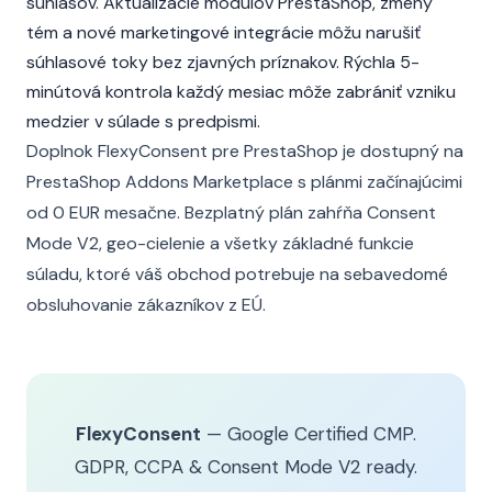
súhlasov. Aktualizácie modulov PrestaShop, zmeny
tém a nové marketingové integrácie môžu narušiť
súhlasové toky bez zjavných príznakov. Rýchla 5-
minútová kontrola každý mesiac môže zabrániť vzniku
medzier v súlade s predpismi.
Doplnok FlexyConsent pre PrestaShop je dostupný na
PrestaShop Addons Marketplace s plánmi začínajúcimi
od 0 EUR mesačne. Bezplatný plán zahŕňa Consent
Mode V2, geo-cielenie a všetky základné funkcie
súladu, ktoré váš obchod potrebuje na sebavedomé
obsluhovanie zákazníkov z EÚ.
FlexyConsent
— Google Certified CMP.
GDPR, CCPA & Consent Mode V2 ready.