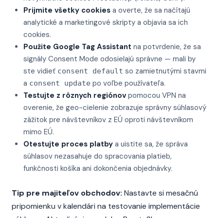
Prijmite všetky cookies
a overte, že sa načítajú
analytické a marketingové skripty a objavia sa ich
cookies.
Použite Google Tag Assistant
na potvrdenie, že sa
signály Consent Mode odosielajú správne — mali by
ste vidieť
so zamietnutými stavmi
consent default
a
po voľbe používateľa.
consent update
Testujte z rôznych regiónov
pomocou VPN na
overenie, že geo-cielenie zobrazuje správny súhlasový
zážitok pre návštevníkov z EÚ oproti návštevníkom
mimo EÚ.
Otestujte proces platby
a uistite sa, že správa
súhlasov nezasahuje do spracovania platieb,
funkčnosti košíka ani dokončenia objednávky.
Tip pre majiteľov obchodov:
Nastavte si mesačnú
pripomienku v kalendári na testovanie implementácie