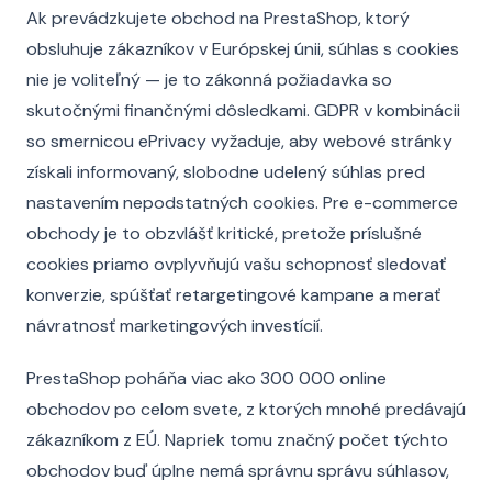
Ak prevádzkujete obchod na PrestaShop, ktorý
obsluhuje zákazníkov v Európskej únii, súhlas s cookies
nie je voliteľný — je to zákonná požiadavka so
skutočnými finančnými dôsledkami. GDPR v kombinácii
so smernicou ePrivacy vyžaduje, aby webové stránky
získali informovaný, slobodne udelený súhlas pred
nastavením nepodstatných cookies. Pre e-commerce
obchody je to obzvlášť kritické, pretože príslušné
cookies priamo ovplyvňujú vašu schopnosť sledovať
konverzie, spúšťať retargetingové kampane a merať
návratnosť marketingových investícií.
PrestaShop poháňa viac ako 300 000 online
obchodov po celom svete, z ktorých mnohé predávajú
zákazníkom z EÚ. Napriek tomu značný počet týchto
obchodov buď úplne nemá správnu správu súhlasov,