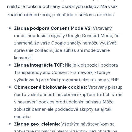
niektoré funkcie ochrany osobných údajov. Má však
značné obmedzenia, pokiaľ ide o súhlas s cookies:
Žiadna podpora Consent Mode V2:
Vstavaný
modul neodosiela signály Google Consent Mode, čo
znamená, že vaše Google značky nemôžu využívať
správanie zohľadňujúce súhlas ani modelovanie
konverzií.
Žiadna integrácia TCF:
Nie je k dispozícii podpora
Transparency and Consent Framework, ktorá je
vyžadovaná pre súlad programatickej reklamy v EHP.
Obmedzené blokovanie cookies:
Vstavaný prístup
často v skutočnosti nezabráni skriptom tretích strán
v nastavení cookies pred udelením súhlasu. Môže
zobraziť banner, ale podkladové skripty sa aj tak
spustia.
Žiadne geo-cielenie:
Všetkým návštevníkom sa
zobrazuje rovnaký súhlasový zážitok bez ohľadu na