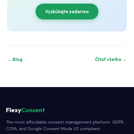
Vyskúšajte zadarmo
← Blog
Čítať všetko →
Flexy
Consent
The most affordable consent management platform. GDPR,
CCPA, and Google Consent Mode V2 compliant.