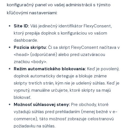
konfiguračný panel vo vašej administrácii s týmito
kľúčovými nastaveniami:
Site ID:
Váš jedinečný identifikátor FlexyConsent,
ktorý prepája doplnok s konfiguráciou vo vašom
dashboarde.
Pozícia skriptu:
Či sa skript FlexyConsent načítava v
(odporúčané) alebo pred uzatváracou
<head>
značkou
.
<body>
Režim automatického blokovania:
Keď je povolený,
doplnok automaticky deteguje a blokuje známe
skripty tretích strán, kým nie je udelený súhlas. Keď je
vypnutý, manuálne určujete, ktoré skripty sa majú
blokovať.
Možnosť súhlasovej steny:
Pre obchody, ktoré
vyžadujú súhlas pred prehliadaním (menej bežné v e-
commerce), táto možnosť zobrazuje celostranovú
požiadavku na súhlas.