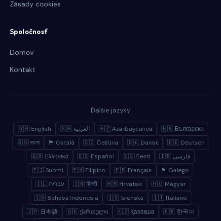
Zásady cookies
Spoločnosť
Domov
Kontakt
Ďalšie jazyky
🇬🇧 English
🇸🇦 العربية
🇦🇿 Azərbaycanca
🇧🇬 Български
🇧🇩 বাংলা
🏴 Català
🇨🇿 Čeština
🇩🇰 Dansk
🇩🇪 Deutsch
🇬🇷 Ελληνικά
🇪🇸 Español
🇪🇪 Eesti
🇮🇷 فارسی
🇫🇮 Suomi
🇵🇭 Filipino
🇫🇷 Français
🏴 Galego
🇮🇱 עברית
🇮🇳 हिन्दी
🇭🇷 Hrvatski
🇭🇺 Magyar
🇮🇩 Bahasa Indonesia
🇮🇸 Íslenska
🇮🇹 Italiano
🇯🇵 日本語
🇬🇪 ქართული
🇰🇿 Қазақша
🇰🇷 한국어