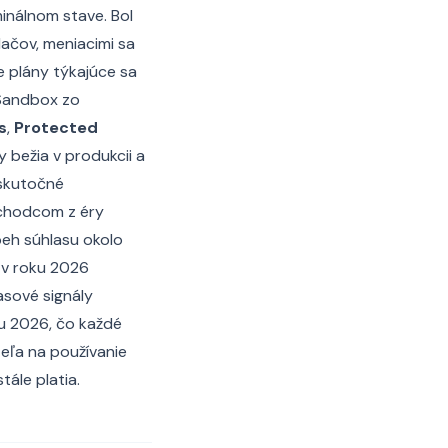
inálnom stave. Bol
ačov, meniacimi sa
e plány týkajúce sa
 Sandbox zo
s
,
Protected
 bežia v produkcii a
 skutočné
dchodcom z éry
beh súhlasu okolo
 v roku 2026
asové signály
ku 2026, čo každé
teľa na používanie
ále platia.