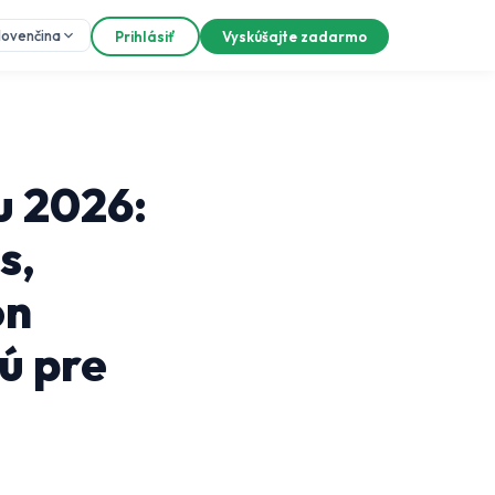
lovenčina
Prihlásiť
Vyskúšajte zadarmo
u 2026:
s,
on
ú pre