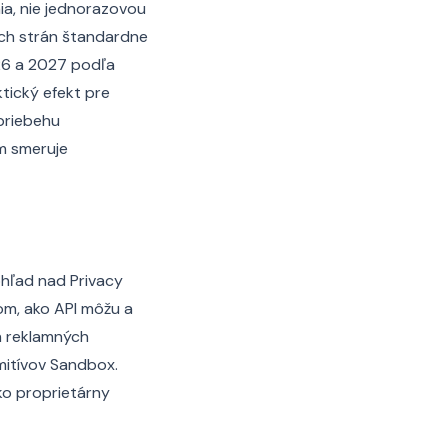
a, nie jednorazovou
ch strán štandardne
26 a 2027 podľa
tický efekt pre
 priebehu
m smeruje
ohľad nad Privacy
om, ako API môžu a
h reklamných
mitívov Sandbox.
ko proprietárny