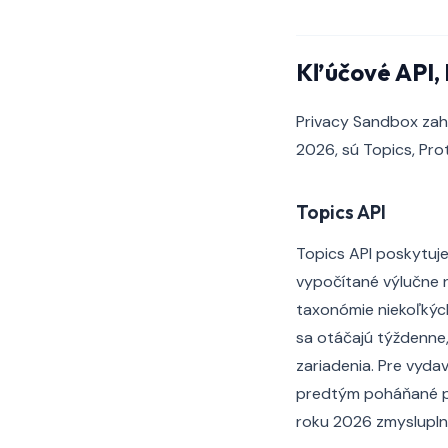
Kľúčové API,
Privacy Sandbox zahŕ
2026, sú Topics, Pro
Topics API
Topics API poskytuje
vypočítané výlučne na
taxonómie niekoľkýc
sa otáčajú týždenne,
zariadenia. Pre vyda
predtým poháňané pro
roku 2026 zmysluplne