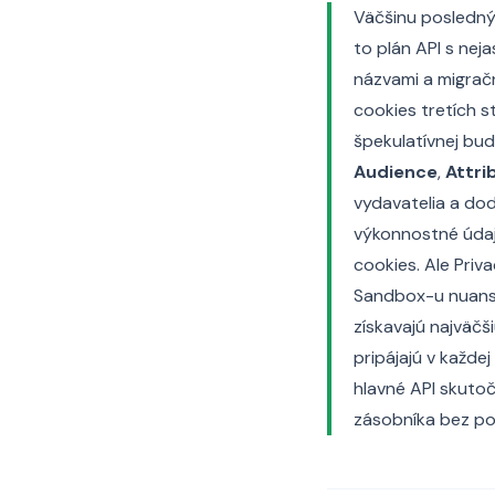
Väčšinu poslednýc
to plán API s ne
názvami a migračn
cookies tretích s
špekulatívnej bu
Audience
,
Attri
vydavatelia a dod
výkonnostné údaj
cookies. Ale Priv
Sandbox-u nuanso
získavajú najväčš
pripájajú v každe
hlavné API skutoč
zásobníka bez por