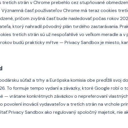
s tretích strán v Chrome prebehlo cez stupňované obmedzeni
. Významná časť používateľov Chrome má teraz cookies tretí
dzené, pričom zvyšná časť bude nasledovať počas rokov 20
teľa, ktorý nahradil pôvodný plán tvrdého zastarávania. Prak
ookies tretích strán sú už nespoľahlivé vo veľkom meradle a v
 rokov budú prakticky mŕtve — Privacy Sandbox je miesto, ka
d
podársku súťaž a trhy a Európska komisia obe predĺžili svoj d
6. To formuje tempo vydaní a záväzky, ktoré Google robí o t
é — vrátane konkrétnych záväzkov o nepreferovaní vlastnýc
 povolení inovácií vydavateľov a tretích strán na vrchole pri
čítať Privacy Sandbox ako regulovaný spoločný majetok, nie a