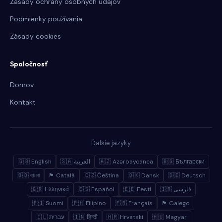
Zásady ochrany osobných údajov
Podmienky používania
Zásady cookies
Spoločnosť
Domov
Kontakt
Ďalšie jazyky
🇬🇧 English
🇸🇦 العربية
🇦🇿 Azərbaycanca
🇧🇬 Български
🇧🇩 বাংলা
🏴 Català
🇨🇿 Čeština
🇩🇰 Dansk
🇩🇪 Deutsch
🇬🇷 Ελληνικά
🇪🇸 Español
🇪🇪 Eesti
🇮🇷 فارسی
🇫🇮 Suomi
🇵🇭 Filipino
🇫🇷 Français
🏴 Galego
🇮🇱 עברית
🇮🇳 हिन्दी
🇭🇷 Hrvatski
🇭🇺 Magyar