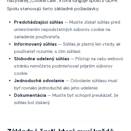
nazývanej „Cookie Law", ktorá funguje spolu s GDPR.
Spolu stanovujú tieto základné požiadavky:
Predchádzajúci súhlas
— Musíte získať súhlas pred
umiestnením nepodstatných súborov cookie na
zariadenie používateľa.
Informovaný súhlas
— Súhlas je platný len vtedy, ak
používateľ rozumie, s čím súhlasí.
Slobodne udelený súhlas
— Prístup na vašu webovú
stránku nemôžete podmieňovať prijatím súborov
cookie.
Jednoduché odvolanie
— Odvolanie súhlasu musí
byť rovnako jednoduché ako jeho udelenie.
Dokumentácia
— Musíte byť schopní preukázať, že
súhlas bol získaný.