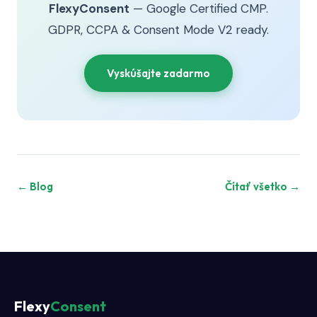
FlexyConsent
— Google Certified CMP.
GDPR, CCPA & Consent Mode V2 ready.
Vyskúšajte zadarmo
← Blog
Čítať všetko →
Flexy
Consent