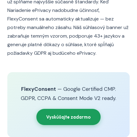
už spĺňame najvyššie súčasné štandardy. Keď
Nariadenie ePrivacy nadobudne účinnosť,
FlexyConsent sa automaticky aktualizuje — bez
potreby manuálneho zásahu. Náš súhlasový banner už
zabraňuje temným vzorom, podporuje 43+ jazykov a
generuje platné dôkazy o súhlase, ktoré spĺňajú
požiadavky GDPR aj budúceho ePrivacy.
FlexyConsent
— Google Certified CMP.
GDPR, CCPA & Consent Mode V2 ready.
Vyskúšajte zadarmo