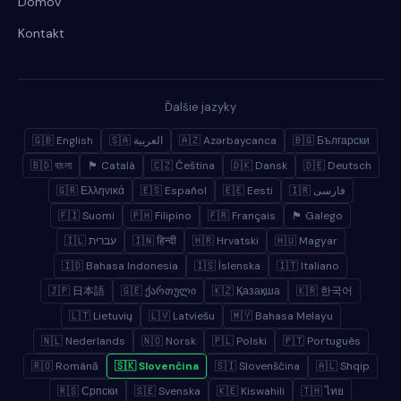
Domov
Kontakt
Ďalšie jazyky
🇬🇧 English
🇸🇦 العربية
🇦🇿 Azərbaycanca
🇧🇬 Български
🇧🇩 বাংলা
🏴 Català
🇨🇿 Čeština
🇩🇰 Dansk
🇩🇪 Deutsch
🇬🇷 Ελληνικά
🇪🇸 Español
🇪🇪 Eesti
🇮🇷 فارسی
🇫🇮 Suomi
🇵🇭 Filipino
🇫🇷 Français
🏴 Galego
🇮🇱 עברית
🇮🇳 हिन्दी
🇭🇷 Hrvatski
🇭🇺 Magyar
🇮🇩 Bahasa Indonesia
🇮🇸 Íslenska
🇮🇹 Italiano
🇯🇵 日本語
🇬🇪 ქართული
🇰🇿 Қазақша
🇰🇷 한국어
🇱🇹 Lietuvių
🇱🇻 Latviešu
🇲🇾 Bahasa Melayu
🇳🇱 Nederlands
🇳🇴 Norsk
🇵🇱 Polski
🇵🇹 Português
🇷🇴 Română
🇸🇰 Slovenčina
🇸🇮 Slovenščina
🇦🇱 Shqip
🇷🇸 Српски
🇸🇪 Svenska
🇰🇪 Kiswahili
🇹🇭 ไทย