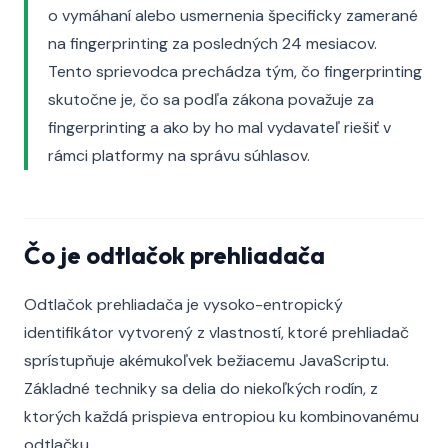
o vymáhaní alebo usmernenia špecificky zamerané
na fingerprinting za posledných 24 mesiacov.
Tento sprievodca prechádza tým, čo fingerprinting
skutočne je, čo sa podľa zákona považuje za
fingerprinting a ako by ho mal vydavateľ riešiť v
rámci platformy na správu súhlasov.
Čo je odtlačok prehliadača
Odtlačok prehliadača je vysoko-entropický
identifikátor vytvorený z vlastností, ktoré prehliadač
sprístupňuje akémukoľvek bežiacemu JavaScriptu.
Základné techniky sa delia do niekoľkých rodín, z
ktorých každá prispieva entropiou ku kombinovanému
odtlačku.