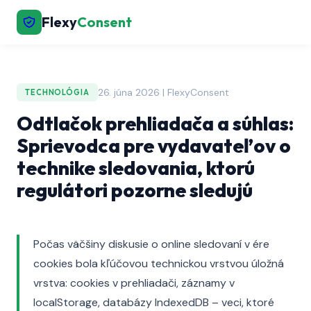
Flexy
Consent
26. júna 2026 | FlexyConsent
TECHNOLÓGIA
Odtlačok prehliadača a súhlas:
Sprievodca pre vydavateľov o
technike sledovania, ktorú
regulátori pozorne sledujú
Počas väčšiny diskusie o online sledovaní v ére
cookies bola kľúčovou technickou vrstvou úložná
vrstva: cookies v prehliadači, záznamy v
localStorage, databázy IndexedDB – veci, ktoré