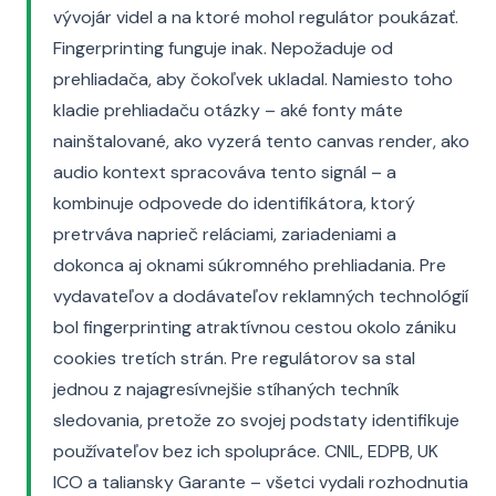
vývojár videl a na ktoré mohol regulátor poukázať.
Fingerprinting funguje inak. Nepožaduje od
prehliadača, aby čokoľvek ukladal. Namiesto toho
kladie prehliadaču otázky – aké fonty máte
nainštalované, ako vyzerá tento canvas render, ako
audio kontext spracováva tento signál – a
kombinuje odpovede do identifikátora, ktorý
pretrváva naprieč reláciami, zariadeniami a
dokonca aj oknami súkromného prehliadania. Pre
vydavateľov a dodávateľov reklamných technológií
bol fingerprinting atraktívnou cestou okolo zániku
cookies tretích strán. Pre regulátorov sa stal
jednou z najagresívnejšie stíhaných techník
sledovania, pretože zo svojej podstaty identifikuje
používateľov bez ich spolupráce. CNIL, EDPB, UK
ICO a taliansky Garante – všetci vydali rozhodnutia