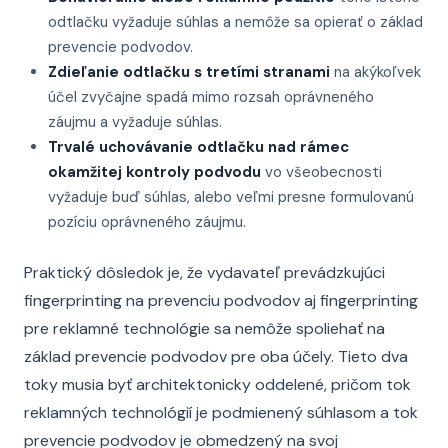
odtlačku vyžaduje súhlas a nemôže sa opierať o základ
prevencie podvodov.
Zdieľanie odtlačku s tretími stranami
na akýkoľvek
účel zvyčajne spadá mimo rozsah oprávneného
záujmu a vyžaduje súhlas.
Trvalé uchovávanie odtlačku nad rámec
okamžitej kontroly podvodu
vo všeobecnosti
vyžaduje buď súhlas, alebo veľmi presne formulovanú
pozíciu oprávneného záujmu.
Praktický dôsledok je, že vydavateľ prevádzkujúci
fingerprinting na prevenciu podvodov aj fingerprinting
pre reklamné technológie sa nemôže spoliehať na
základ prevencie podvodov pre oba účely. Tieto dva
toky musia byť architektonicky oddelené, pričom tok
reklamných technológií je podmienený súhlasom a tok
prevencie podvodov je obmedzený na svoj