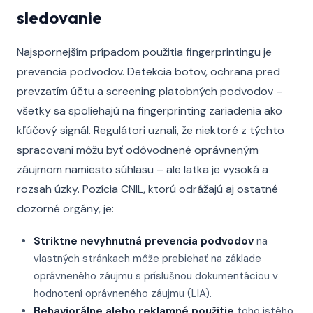
sledovanie
Najspornejším prípadom použitia fingerprintingu je
prevencia podvodov. Detekcia botov, ochrana pred
prevzatím účtu a screening platobných podvodov –
všetky sa spoliehajú na fingerprinting zariadenia ako
kľúčový signál. Regulátori uznali, že niektoré z týchto
spracovaní môžu byť odôvodnené oprávneným
záujmom namiesto súhlasu – ale latka je vysoká a
rozsah úzky. Pozícia CNIL, ktorú odrážajú aj ostatné
dozorné orgány, je:
Striktne nevyhnutná prevencia podvodov
na
vlastných stránkach môže prebiehať na základe
oprávneného záujmu s príslušnou dokumentáciou v
hodnotení oprávneného záujmu (LIA).
Behaviorálne alebo reklamné použitie
toho istého