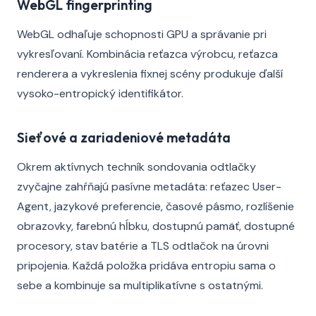
WebGL fingerprinting
WebGL odhaľuje schopnosti GPU a správanie pri
vykresľovaní. Kombinácia reťazca výrobcu, reťazca
renderera a vykreslenia fixnej scény produkuje ďalší
vysoko-entropický identifikátor.
Sieťové a zariadeniové metadáta
Okrem aktívnych techník sondovania odtlačky
zvyčajne zahŕňajú pasívne metadáta: reťazec User-
Agent, jazykové preferencie, časové pásmo, rozlíšenie
obrazovky, farebnú hĺbku, dostupnú pamäť, dostupné
procesory, stav batérie a TLS odtlačok na úrovni
pripojenia. Každá položka pridáva entropiu sama o
sebe a kombinuje sa multiplikatívne s ostatnými.