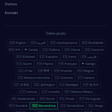
Domov
Kontakt
Ďalšie jazyky
🇬🇧 English
🇸🇦 العربية
🇦🇿 Azərbaycanca
🇧🇬 Български
🇧🇩 বাংলা
🏴 Català
🇨🇿 Čeština
🇩🇰 Dansk
🇩🇪 Deutsch
🇬🇷 Ελληνικά
🇪🇸 Español
🇪🇪 Eesti
🇮🇷 فارسی
🇫🇮 Suomi
🇵🇭 Filipino
🇫🇷 Français
🏴 Galego
🇮🇱 עברית
🇮🇳 हिन्दी
🇭🇷 Hrvatski
🇭🇺 Magyar
🇮🇩 Bahasa Indonesia
🇮🇸 Íslenska
🇮🇹 Italiano
🇯🇵 日本語
🇬🇪 ქართული
🇰🇿 Қазақша
🇰🇷 한국어
🇱🇹 Lietuvių
🇱🇻 Latviešu
🇲🇾 Bahasa Melayu
🇳🇱 Nederlands
🇳🇴 Norsk
🇵🇱 Polski
🇵🇹 Português
🇷🇴 Română
🇸🇰 Slovenčina
🇸🇮 Slovenščina
🇦🇱 Shqip