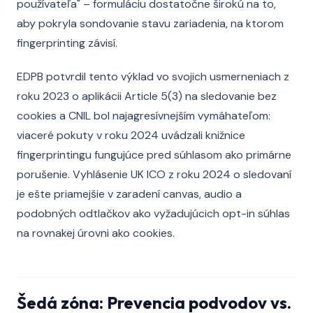
používateľa" – formuláciu dostatočne širokú na to,
aby pokryla sondovanie stavu zariadenia, na ktorom
fingerprinting závisí.
EDPB potvrdil tento výklad vo svojich usmerneniach z
roku 2023 o aplikácii Article 5(3) na sledovanie bez
cookies a CNIL bol najagresívnejším vymáhateľom:
viaceré pokuty v roku 2024 uvádzali knižnice
fingerprintingu fungujúce pred súhlasom ako primárne
porušenie. Vyhlásenie UK ICO z roku 2024 o sledovaní
je ešte priamejšie v zaradení canvas, audio a
podobných odtlačkov ako vyžadujúcich opt-in súhlas
na rovnakej úrovni ako cookies.
Šedá zóna: Prevencia podvodov vs.