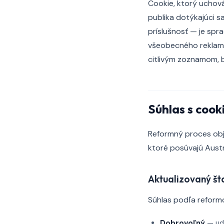
Cookie, ktorý uchová
publika dotýkajúci s
príslušnosť — je spr
všeobecného reklamn
citlivým zoznamom, by
Súhlas s coo
Reformný proces obja
ktoré posúvajú Austrá
Aktualizovaný št
Súhlas podľa reform
Dobrovoľný
— ude