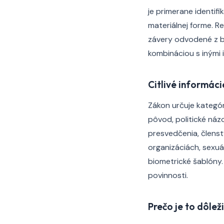
je primerane identif
materiálnej forme. Re
závery odvodené z b
kombináciou s inými 
Citlivé informáci
Zákon určuje kategó
pôvod, politické náz
presvedčenia, člens
organizáciách, sexuál
biometrické šablóny.
povinnosti.
Prečo je to dôlež