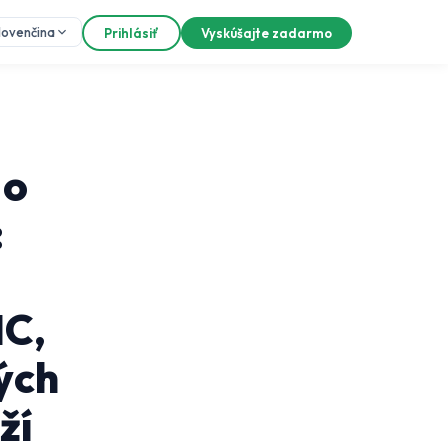
lovenčina
Prihlásiť
Vyskúšajte zadarmo
 o
:
IC,
ých
ží