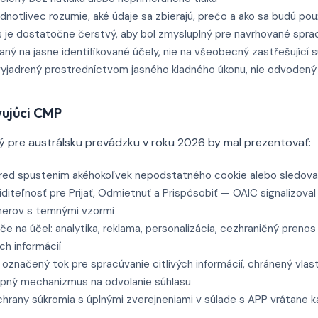
dnotlivec rozumie, aké údaje sa zbierajú, prečo a ako sa budú pou
 je dostatočne čerstvý, aby bol zmysluplný pre navrhované spra
ný na jasne identifikované účely, nie na všeobecný zastřešující s
yjadrený prostredníctvom jasného kladného úkonu, nie odvodený 
vujúci CMP
 pre austrálsku prevádzku v roku 2026 by mal prezentovať:
pred spustením akéhokoľvek nepodstatného cookie alebo sledov
iditeľnosť pre Prijať, Odmietnuť a Prispôsobiť — OAIC signalizov
nerov s temnými vzormi
če na účel: analytika, reklama, personalizácia, cezhraničný prenos
ch informácií
označený tok pre spracúvanie citlivých informácií, chránený vlas
tupný mechanizmus na odvolanie súhlasu
ochrany súkromia s úplnými zverejneniami v súlade s APP vrátane 