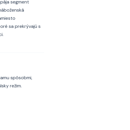
napája segment
, náboženská
namiesto
oré sa prekrývajú s
i.
klamu spôsobmi,
lsky režim.