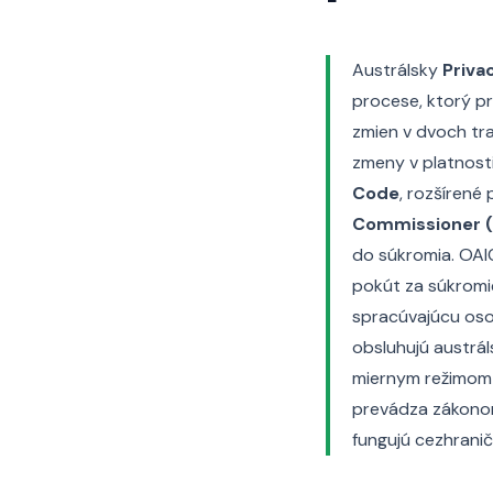
Austrálsky
Priva
procese, ktorý pr
zmien v dvoch tr
zmeny v platnost
Code
, rozšíren
Commissioner (
do súkromia. OAIC
pokút za súkromie
spracúvajúcu osob
obsluhujú austrál
miernym režimom 
prevádza zákonom
fungujú cezhrani