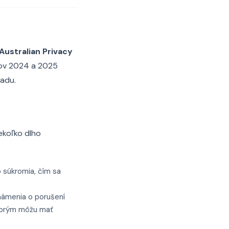
Australian Privacy
okov 2024 a 2025
ladu.
ekoľko dlho
 súkromia, čím sa
námenia o porušení
ktorým môžu mať