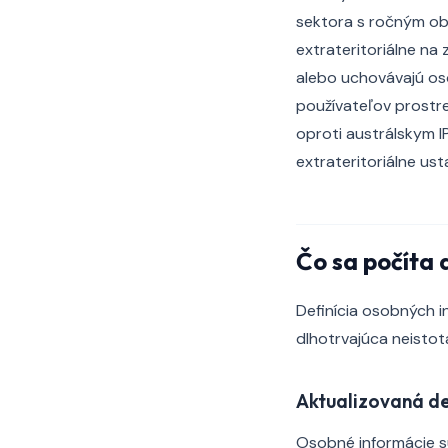
sektora s ročným obr
extrateritoriálne na 
alebo uchovávajú oso
používateľov prostr
oproti austrálskym 
extrateritoriálne us
Čo sa počíta 
Definícia osobných i
dlhotrvajúca neistot
Aktualizovaná de
Osobné informácie sú