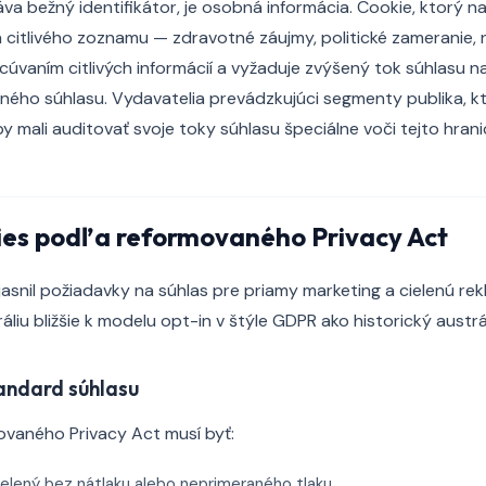
va bežný identifikátor, je osobná informácia. Cookie, ktorý 
a citlivého zoznamu — zdravotné záujmy, politické zameranie
acúvaním citlivých informácií a vyžaduje zvýšený tok súhlasu 
ého súhlasu. Vydavatelia prevádzkujúci segmenty publika, kt
 mali auditovať svoje toky súhlasu špeciálne voči tejto hranic
kies podľa reformovaného Privacy Act
snil požiadavky na súhlas pre priamy marketing a cielenú re
liu bližšie k modelu opt-in v štýle GDPR ako historický austrá
andard súhlasu
ovaného Privacy Act musí byť:
lený bez nátlaku alebo neprimeraného tlaku