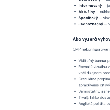
Informovaný
— je
Aktuálny
— súhlas
Špecifický
— viaza
Jednoznačný
— v
Ako vyzerá vyho
CMP nakonfigurovaný
Viditeľný banner 
Rovnakú vizuálnu v
voči dizajnom ban
Granulárne prepína
spracúvanie citlivý
Samostatný, jasne 
Trvalý, ľahko dos
Anglická politika 