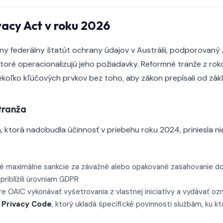
vacy Act v roku 2026
rny federálny štatút ochrany údajov v Austrálii, podporovaný
ktoré operacionalizujú jeho požiadavky. Reformné tranže z r
niekoľko kľúčových prvkov bez toho, aby zákon prepísali od zák
tranža
, ktorá nadobudla účinnosť v priebehu roku 2024, priniesla ni
 maximálne sankcie za závažné alebo opakované zasahovanie do
priblížili úrovniam GDPR
 OAIC vykonávať vyšetrovania z vlastnej iniciatívy a vydávať oz
e Privacy Code
, ktorý ukladá špecifické povinnosti službám, ku 