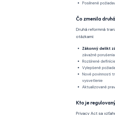
Posilnené požiada
Čo zmenila druhá
Druhá reformná tranž
otázkami:
Zákonný delikt z
závažné porušenia
Rozšírené definíci
Vylepšené požiada
Nové povinnosti t
vysvetlenie
Aktualizované pra
Kto je regulovan
Privacy Act sa vzťah