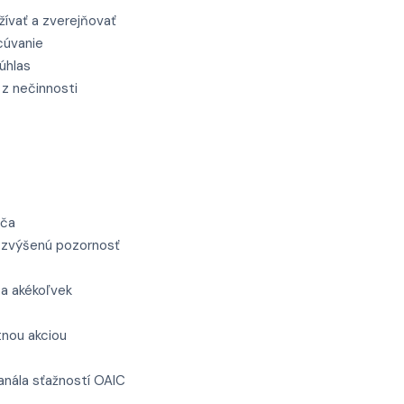
žívať a zverejňovať
cúvanie
úhlas
z nečinnosti
ača
al zvýšenú pozornosť
 a akékoľvek
tnou akciou
kanála sťažností OAIC