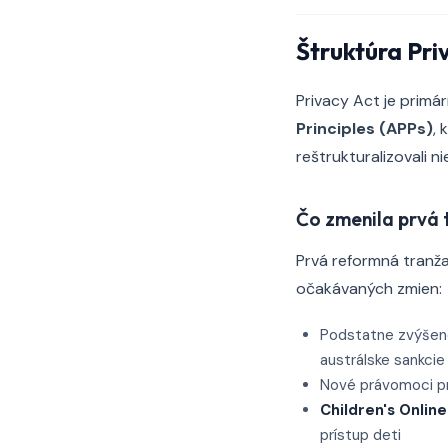
Štruktúra Pri
Privacy Act je primá
Principles (APPs)
, 
reštrukturalizovali 
Čo zmenila prvá 
Prvá reformná tranža
očakávaných zmien:
Podstatne zvýšené
austrálske sankcie 
Nové právomoci pre
Children's Onlin
prístup deti