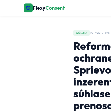
Flexy
Consent
15. máj 2026
SÚLAD
Reforma
ochrane
Sprievo
inzeren
súhlase
prenoso