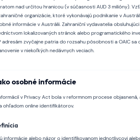
atom nad určitou hranicou (v súčasnosti AUD 3 milióny). Vzťa
zahraničné organizácie, ktoré vykonávajú podnikanie v Austráli
bné informácie v Austrálii. Zahraniční vydavatelia obsluhujúci
edníctvom lokalizovaných stránok alebo programatického in
IP adresám zvyčajne patria do rozsahu pôsobnosti a OAIC sa 
tanovenie v niekoľkých nedávnych veciach.
ako osobné informácie
nformácií v Privacy Act bola v reformnom procese objasnená, a
a ohľadom online identifikátorov.
finícia
 informácie alebo názor o identifikovanom jednotlivcovi alebo