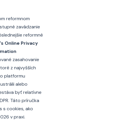
enom reformnom
postupné zavádzanie
ôslednejšie reformné
's Online Privacy
ormation
ované zasahovanie
toré z najvyšších
bo platformu
strálii alebo
estáva byť relatívne
DPR. Táto príručka
 s cookies, ako
026 v praxi.