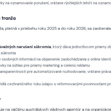
vky na oznamovanie porušení, vrátane rýchlejších lehôt na oznam
 tranža
a, platná v priebehu roku 2025 a do roku 2026, sa zaoberala 
ávažných narušení súkromia
, ktorý dáva jednotlivcom priamy d
 súkromia
e osobných informácií na objasnenie zaobchádzania s online identi
vky na súhlas pre priamy marketing a cielenú reklamu
ransparentnosti pre automatizované rozhodovanie, vrátane práva
vidlá cezhraničného toku údajov s reformovanými povinnosťami p
ý
uje na väčšinu austrálskych vládnych agentúr a na organizác