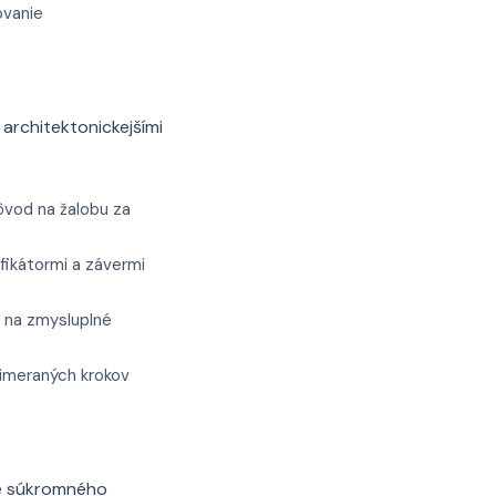
ovanie
architektonickejšími
ôvod na žalobu za
fikátormi a závermi
 na zmysluplné
rimeraných krokov
ie súkromného