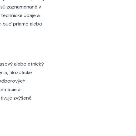
či sú zaznamenané v
, technické údaje a
om buď priamo alebo
rasový alebo etnický
ia, filozofické
 odborových
formácie a
ktivuje zvýšené