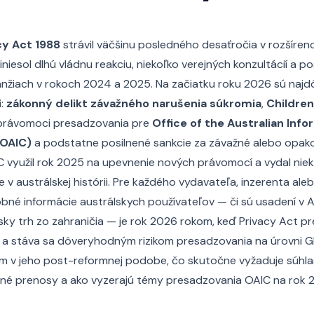
cy Act 1988
strávil väčšinu posledného desaťročia v rozšír
iniesol dlhú vládnu reakciu, niekoľko verejných konzultácií a 
anžiach v rokoch 2024 a 2025. Na začiatku roku 2026 sú najd
i:
zákonný delikt závažného narušenia súkromia
,
Children
é právomoci presadzovania pre
Office of the Australian Inf
OAIC)
a podstatne posilnené sankcie za závažné alebo opak
 využil rok 2025 na upevnenie nových právomocí a vydal niek
 v austrálskej histórii. Pre každého vydavateľa, inzerenta ale
né informácie austrálskych používateľov — či sú usadení v Au
sky trh zo zahraničia — je rok 2026 rokom, keď Privacy Act pr
a stáva sa dôveryhodným rizikom presadzovania na úrovni G
 v jeho post-reformnej podobe, čo skutočne vyžaduje súhlas
čné prenosy a ako vyzerajú témy presadzovania OAIC na rok 2