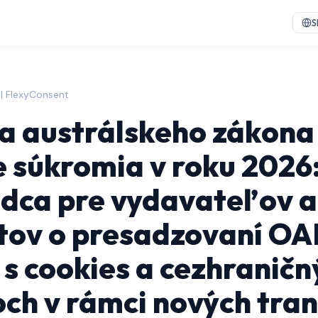
S
 | FlexyConsent
 austrálskeho zákona
 súkromia v roku 2026
dca pre vydavateľov a
tov o presadzovaní OA
 s cookies a cezhraničn
ch v rámci nových tran