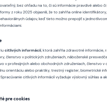
ikovateľný, bez ohľadu na to, či sú informácie pravdivé alebo 
formy z roku 2025 objasnili, že to zahŕňa online identifikátory
ehaviorálnych údajov, keď tieto možno prepojiť s jednotlivc
informáciami.
e
riu
citlivých informácií
, ktorá zahŕňa zdravotné informácie, 
ory, členstvo v politických združeniach, náboženské presvedčen
tvo v profesijných alebo obchodných združeniach, členstvo v
nu orientáciu alebo praktiky, trestný register, biometrické in
 Spracúvanie citlivých informácií vyžaduje výslovný súhlas a a
ité pre cookies