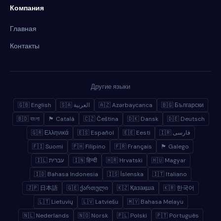
Компания
Главная
Контакты
Другие языки
🇬🇧 English
🇸🇦 العربية
🇦🇿 Azərbaycanca
🇧🇬 Български
🇧🇩 বাংলা
🏴 Català
🇨🇿 Čeština
🇩🇰 Dansk
🇩🇪 Deutsch
🇬🇷 Ελληνικά
🇪🇸 Español
🇪🇪 Eesti
🇮🇷 فارسی
🇫🇮 Suomi
🇵🇭 Filipino
🇫🇷 Français
🏴 Galego
🇮🇱 עברית
🇮🇳 हिन्दी
🇭🇷 Hrvatski
🇭🇺 Magyar
🇮🇩 Bahasa Indonesia
🇮🇸 Íslenska
🇮🇹 Italiano
🇯🇵 日本語
🇬🇪 ქართული
🇰🇿 Қазақша
🇰🇷 한국어
🇱🇹 Lietuvių
🇱🇻 Latviešu
🇲🇾 Bahasa Melayu
🇳🇱 Nederlands
🇳🇴 Norsk
🇵🇱 Polski
🇵🇹 Português