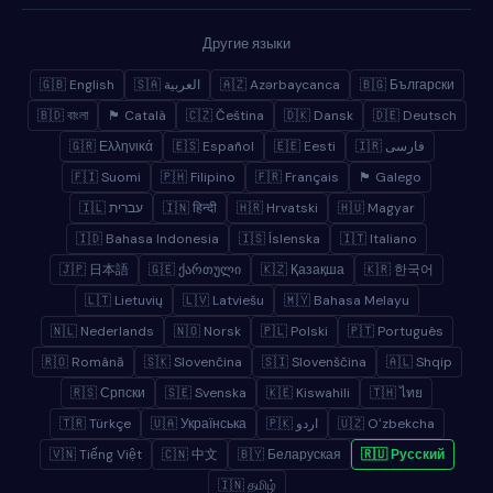
Другие языки
🇬🇧 English
🇸🇦 العربية
🇦🇿 Azərbaycanca
🇧🇬 Български
🇧🇩 বাংলা
🏴 Català
🇨🇿 Čeština
🇩🇰 Dansk
🇩🇪 Deutsch
🇬🇷 Ελληνικά
🇪🇸 Español
🇪🇪 Eesti
🇮🇷 فارسی
🇫🇮 Suomi
🇵🇭 Filipino
🇫🇷 Français
🏴 Galego
🇮🇱 עברית
🇮🇳 हिन्दी
🇭🇷 Hrvatski
🇭🇺 Magyar
🇮🇩 Bahasa Indonesia
🇮🇸 Íslenska
🇮🇹 Italiano
🇯🇵 日本語
🇬🇪 ქართული
🇰🇿 Қазақша
🇰🇷 한국어
🇱🇹 Lietuvių
🇱🇻 Latviešu
🇲🇾 Bahasa Melayu
🇳🇱 Nederlands
🇳🇴 Norsk
🇵🇱 Polski
🇵🇹 Português
🇷🇴 Română
🇸🇰 Slovenčina
🇸🇮 Slovenščina
🇦🇱 Shqip
🇷🇸 Српски
🇸🇪 Svenska
🇰🇪 Kiswahili
🇹🇭 ไทย
🇹🇷 Türkçe
🇺🇦 Українська
🇵🇰 اردو
🇺🇿 Oʻzbekcha
🇻🇳 Tiếng Việt
🇨🇳 中文
🇧🇾 Беларуская
🇷🇺 Русский
🇮🇳 தமிழ்