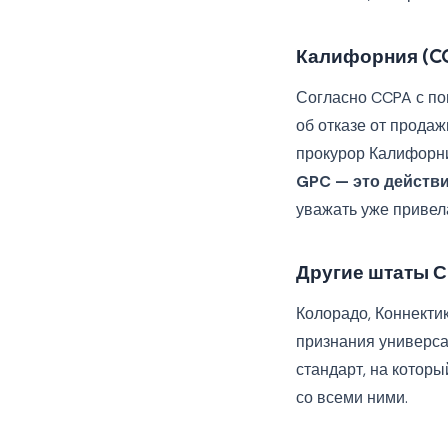
Калифорния (C
Согласно CCPA с по
об отказе от прода
прокурор Калифорни
GPC — это действи
уважать уже привел
Другие штаты 
Колорадо, Коннектик
признания универса
стандарт, на котор
со всеми ними.