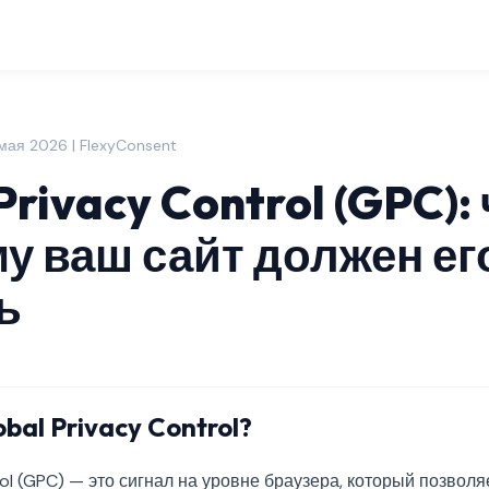
мая 2026 | FlexyConsent
Privacy Control (GPC): 
му ваш сайт должен ег
ь
bal Privacy Control?
rol (GPC) — это сигнал на уровне браузера, который позвол