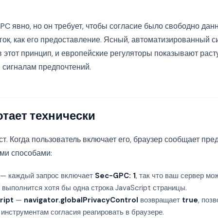
PC явно, но он требует, чтобы согласие было свободно дан
гок, как его предоставление. Ясный, автоматизированный с
в этот принцип, и европейские регуляторы показывают раст
сигналам предпочтений.
отает технически
т. Когда пользователь включает его, браузер сообщает пре
и способами:
— каждый запрос включает
Sec-GPC: 1
, так что ваш сервер м
ак выполнится хотя бы одна строка JavaScript страницы.
ript
—
navigator.globalPrivacyControl
возвращает
true
, поз
 инструментам согласия реагировать в браузере.