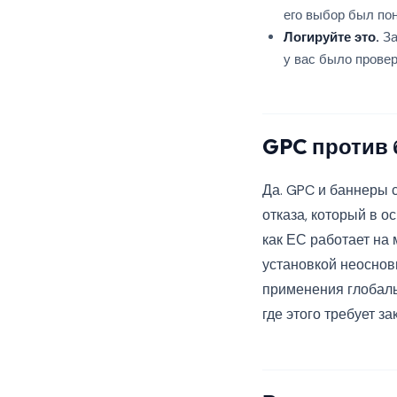
его выбор был пон
Логируйте это.
За
у вас было прове
GPC против 
Да. GPC и баннеры 
отказа, который в о
как ЕС работает на
установкой неоснов
применения глобаль
где этого требует з