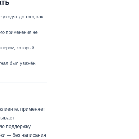
ать
 уходят до того, как
го применения не
ннером, который
гнал был уважён.
 клиенте, применяет
сывает
ную поддержку
бки — без написания