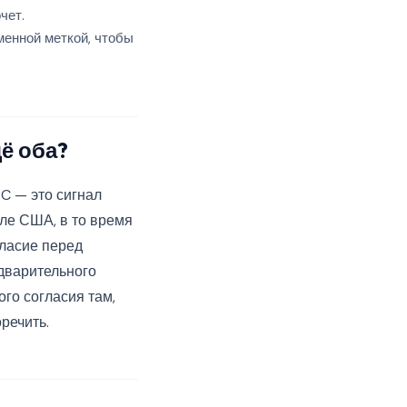
чет.
менной меткой, чтобы
ё оба?
C — это сигнал
иле США, в то время
гласие перед
дварительного
го согласия там,
оречить.