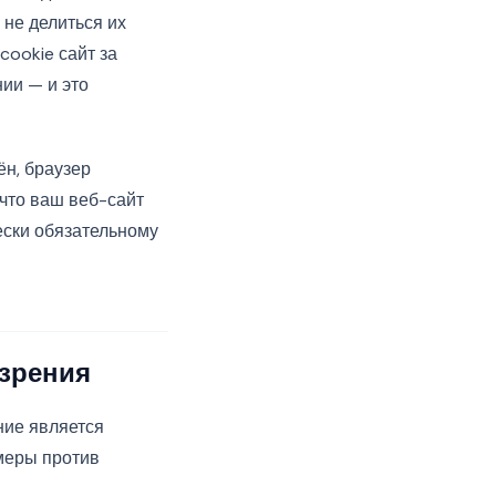
 не делиться их
cookie сайт за
ии — и это
ён, браузер
 что ваш веб-сайт
чески обязательному
 зрения
ние является
меры против