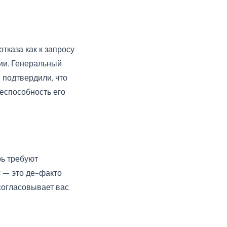
тказа как к запросу
ии. Генеральный
подтвердили, что
 неспособность его
рь требуют
C — это де-факто
согласовывает вас