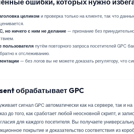
ённые ошибки, которых нужно избег
аголовка целиком
и проверка только на клиенте, так что данные
ценивается.
, но ничего с ним не делание
— признание без принудительно
ствием.
е пользователя
путём повторного запроса посетителей GPC ба
обратно к отслеживанию.
ментации
— без логов вы не можете доказать регулятору, что си
nsent обрабатывает GPC
живает сигнал GPC автоматически как на сервере, так и на
аз до того, как сработает любой неосновной скрипт, и запи
гласия для каждого посетителя. Вы получаете универсаль
икционное покрытие и доказательство соответствия из коро