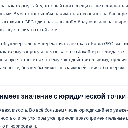
щать каждому сайту, который они посещают, не продавать и
ыми. Вместо того чтобы нажимать «отклонить» на баннере 
ль включает GPC один раз — в своём браузере или расширен
ствует с ним по всей сети.
к об универсальном переключателе отказа. Когда GPC включ
к каждому запросу и показывает его JavaScript. Ожидается,
ал и будет относиться к нему как к действительному, юриди
льности, без необходимости взаимодействия с баннером.
имеет значение с юридической точки
о вежливость. Во всё большем числе юрисдикций его уваже
ностью, и регуляторы уже приняли правоприменительные 
его игнорировали.