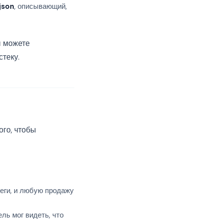
json
, описывающий,
ы можете
теку.
ого, чтобы
еги, и любую продажу
ль мог видеть, что