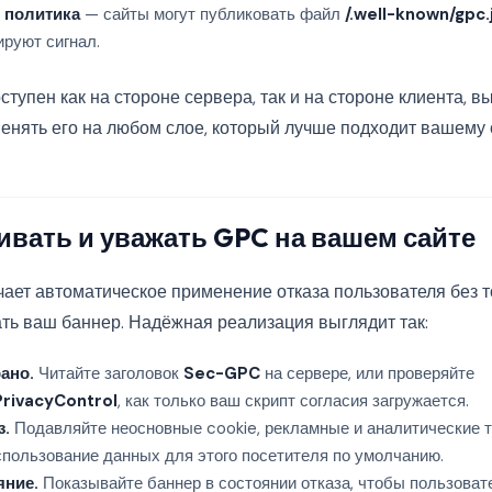
 политика
— сайты могут публиковать файл
/.well-known/gpc.
ируют сигнал.
ступен как на стороне сервера, так и на стороне клиента, в
енять его на любом слое, который лучше подходит вашему с
ивать и уважать GPC на вашем сайте
ает автоматическое применение отказа пользователя без т
ать ваш баннер. Надёжная реализация выглядит так:
ано.
Читайте заголовок
Sec-GPC
на сервере, или проверяйте
PrivacyControl
, как только ваш скрипт согласия загружается.
з.
Подавляйте неосновные cookie, рекламные и аналитические т
спользование данных для этого посетителя по умолчанию.
яние.
Показывайте баннер в состоянии отказа, чтобы пользовате