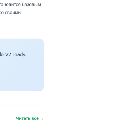
становится базовым
со своими
e V2 ready.
Читать все →