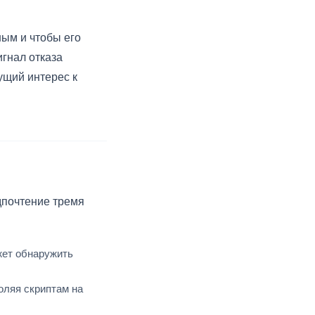
ным и чтобы его
игнал отказа
ущий интерес к
дпочтение тремя
ожет обнаружить
воляя скриптам на