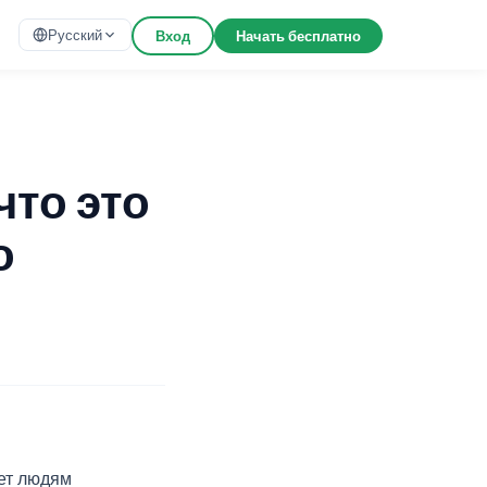
Русский
Вход
Начать бесплатно
что это
о
яет людям