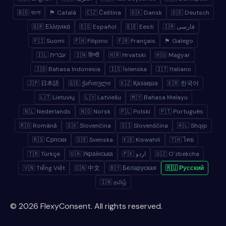
🇧🇩 বাংলা
🏴 Català
🇨🇿 Čeština
🇩🇰 Dansk
🇩🇪 Deutsch
🇬🇷 Ελληνικά
🇪🇸 Español
🇪🇪 Eesti
🇮🇷 فارسی
🇫🇮 Suomi
🇵🇭 Filipino
🇫🇷 Français
🏴 Galego
🇮🇱 עברית
🇮🇳 हिन्दी
🇭🇷 Hrvatski
🇭🇺 Magyar
🇮🇩 Bahasa Indonesia
🇮🇸 Íslenska
🇮🇹 Italiano
🇯🇵 日本語
🇬🇪 ქართული
🇰🇿 Қазақша
🇰🇷 한국어
🇱🇹 Lietuvių
🇱🇻 Latviešu
🇲🇾 Bahasa Melayu
🇳🇱 Nederlands
🇳🇴 Norsk
🇵🇱 Polski
🇵🇹 Português
🇷🇴 Română
🇸🇰 Slovenčina
🇸🇮 Slovenščina
🇦🇱 Shqip
🇷🇸 Српски
🇸🇪 Svenska
🇰🇪 Kiswahili
🇹🇭 ไทย
🇹🇷 Türkçe
🇺🇦 Українська
🇵🇰 اردو
🇺🇿 Oʻzbekcha
🇻🇳 Tiếng Việt
🇨🇳 中文
🇧🇾 Беларуская
🇷🇺 Русский
🇮🇳 தமிழ்
© 2026 FlexyConsent. All rights reserved.