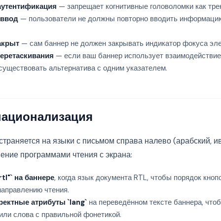
 аутентификация
— запрещает когнитивные головоломки как трен
 ввод
— пользователи не должны повторно вводить информацию
закрыт
— сам баннер не должен закрывать индикатор фокуса эле
перетаскивания
— если ваш баннер использует взаимодействие
 существовать альтернатива с одним указателем.
национализация
траняется на языки с письмом справа налево (арабский, ив
шение программами чтения с экрана:
rtl"
` на баннере
, когда язык документа RTL, чтобы порядок кноп
направлению чтения.
ректные атрибуты `
lang
`
на переведённом тексте баннера, что
или слова с правильной фонетикой.