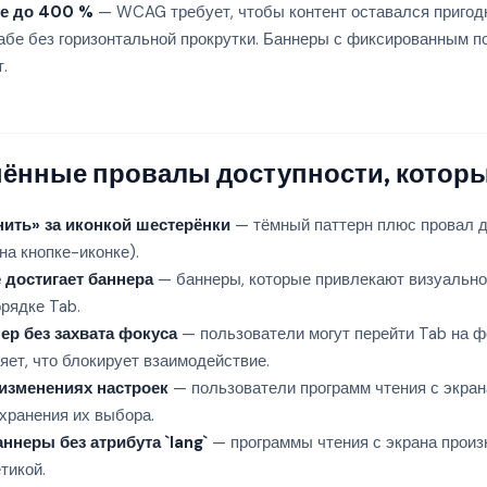
е до 400 %
— WCAG требует, чтобы контент оставался пригод
бе без горизонтальной прокрутки. Баннеры с фиксированным п
.
ённые провалы доступности, котор
ить» за иконкой шестерёнки
— тёмный паттерн плюс провал д
на кнопке-иконке).
 достигает баннера
— баннеры, которые привлекают визуально
рядке Tab.
р без захвата фокуса
— пользователи могут перейти Tab на ф
яет, что блокирует взаимодействие.
 изменениях настроек
— пользователи программ чтения с экра
хранения их выбора.
ннеры без атрибута `
lang
`
— программы чтения с экрана произ
тикой.