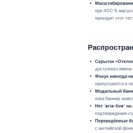
Масштабировани
при 400 % масшта
проходят этот тест
Распростран
Скрытое «Отклон
доступного имени 
Фокус никогда не
пропускаются в по
Модальный банне
пока баннер заявл
Нет `
aria-live
` на
подтверждения со
Переведённые ба
с английской фоне