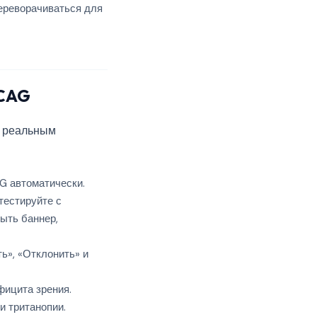
ереворачиваться для
WCAG
с реальным
 автоматически.
тестируйте с
ыть баннер,
ь», «Отклонить» и
ицита зрения.
и тританопии.