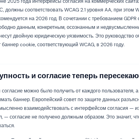
юне 2025 года интерфейсы согласия на коммерческих сайт
С, должны соответствовать WCAG 2.1 уровня AA, при этом 
омендуется на 2026 год. В сочетании с требованием GDPR о
ободно данным, конкретным, осознанным и недвусмысленн
несут двойную юридическую уязвимость. Это руководство об
 баннер cookie, соответствующий WCAG, в 2026 году.
упность и согласие теперь пересекаю
 согласие можно было получить от каждого пользователя, а н
мать баннер. Европейский совет по защите данных разъясни
мысленно взаимодействовать с интерфейсом согласия — из
л, — согласие не получено должным образом. Это значит, ч
аться.