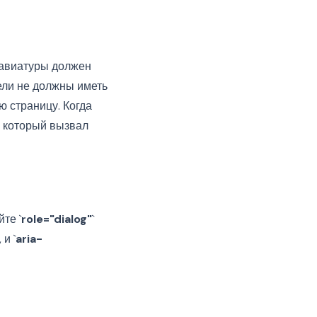
лавиатуры должен
ели не должны иметь
 страницу. Когда
, который вызвал
те `
role="dialog"
`
и `
aria-