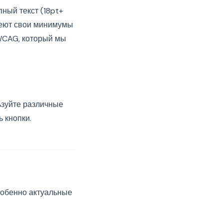
пный текст (18pt+
имеют свои минимумы
 WCAG, который мы
ьзуйте различные
 кнопки.
собенно актуальные