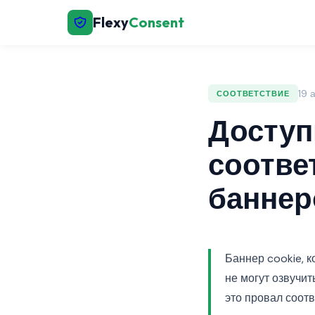
Flexy
Consent
19 
СООТВЕТСТВИЕ
Доступн
соотве
баннер
Баннер cookie, к
не могут озвучит
это провал соот