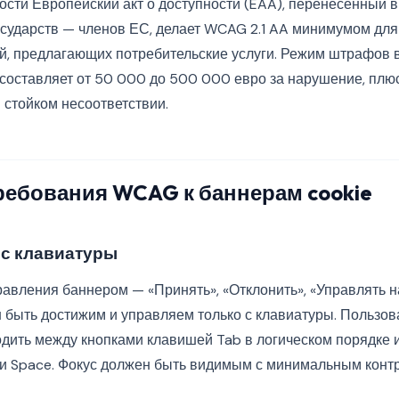
ости Европейский акт о доступности (EAA), перенесённый 
осударств — членов ЕС, делает WCAG 2.1 AA минимумом для
й, предлагающих потребительские услуги. Режим штрафов 
 составляет от 50 000 до 500 000 евро за нарушение, плю
 стойком несоответствии.
ебования WCAG к баннерам cookie
 с клавиатуры
авления баннером — «Принять», «Отклонить», «Управлять н
 быть достижим и управляем только с клавиатуры. Пользо
дить между кнопками клавишей Tab в логическом порядке и
и Space. Фокус должен быть видимым с минимальным контр