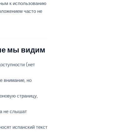
ным к использованию
оложением часто не
ые мы видим
оступности (нет
е внимание, но
оновую страницу,
на не слышат
носят испанский текст