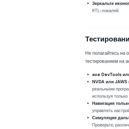
Зеркальте иконо
RTL-локалей.
Тестировани
Не полагайтесь на 
тестированием на а
axe DevTools ил
NVDA или JAWS н
реальными програм
используя только 
Навигация тольк
управлять настрой
Симуляция даль
Проверьте, различ