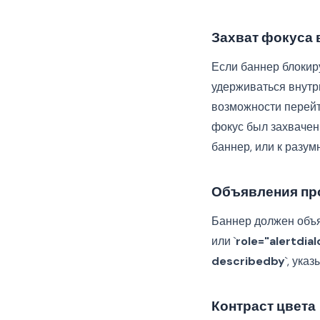
Захват фокуса 
Если баннер блокир
удерживаться внутр
возможности перейт
фокус был захвачен
баннер, или к разу
Объявления про
Баннер должен объя
или `
role="alertdial
describedby
`, ука
Контраст цвета