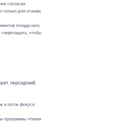
ие согласия.
 только для отзыва
ментов позади него.
 «перетащить, чтобы
рит, персидский,
ок и поток фокуса
бы программы чтения