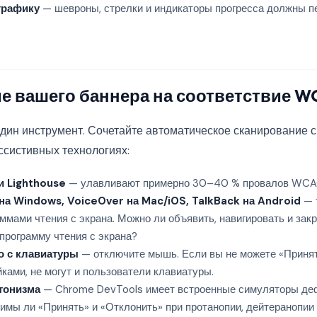
графику
— шевроны, стрелки и индикаторы прогресса должны п
е вашего баннера на соответствие 
один инструмент. Сочетайте автоматическое сканирование 
ссистивных технологиях:
и Lighthouse
— улавливают примерно 30–40 % провалов WCAG
а Windows, VoiceOver на Mac/iOS, TalkBack на Android
— 
мами чтения с экрана. Можно ли объявить, навигировать и закр
программу чтения с экрана?
о с клавиатуры
— отключите мышь. Если вы не можете «Принят
ками, не могут и пользователи клавиатуры.
тонизма
— Chrome DevTools имеет встроенные симуляторы деф
имы ли «Принять» и «Отклонить» при протанопии, дейтеранопии 