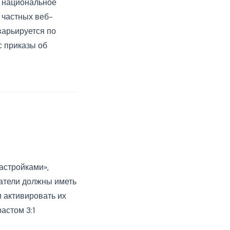
в национальное
 частных веб-
варьируется по
с приказы об
астройками»,
ватели должны иметь
 активировать их
астом 3:1