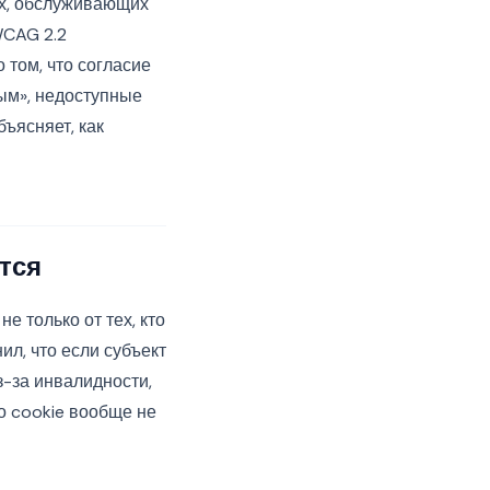
ах, обслуживающих
WCAG 2.2
 том, что согласие
ым», недоступные
ъясняет, как
тся
е только от тех, кто
л, что если субъект
-за инвалидности,
то cookie вообще не