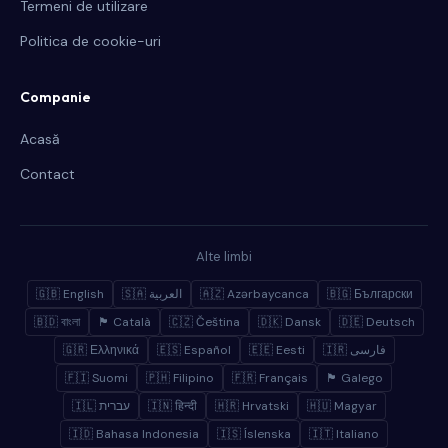
Termeni de utilizare
Politica de cookie-uri
Companie
Acasă
Contact
Alte limbi
🇬🇧 English
🇸🇦 العربية
🇦🇿 Azərbaycanca
🇧🇬 Български
🇧🇩 বাংলা
🏴 Català
🇨🇿 Čeština
🇩🇰 Dansk
🇩🇪 Deutsch
🇬🇷 Ελληνικά
🇪🇸 Español
🇪🇪 Eesti
🇮🇷 فارسی
🇫🇮 Suomi
🇵🇭 Filipino
🇫🇷 Français
🏴 Galego
🇮🇱 עברית
🇮🇳 हिन्दी
🇭🇷 Hrvatski
🇭🇺 Magyar
🇮🇩 Bahasa Indonesia
🇮🇸 Íslenska
🇮🇹 Italiano