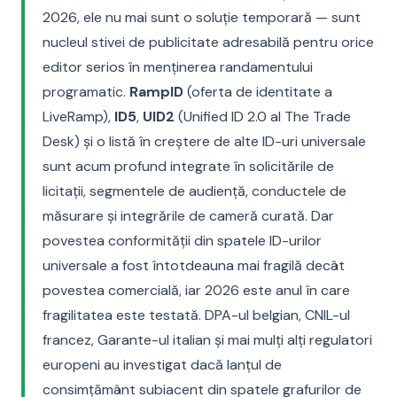
2026, ele nu mai sunt o soluție temporară — sunt
nucleul stivei de publicitate adresabilă pentru orice
editor serios în menținerea randamentului
programatic.
RampID
(oferta de identitate a
LiveRamp),
ID5
,
UID2
(Unified ID 2.0 al The Trade
Desk) și o listă în creștere de alte ID-uri universale
sunt acum profund integrate în solicitările de
licitații, segmentele de audiență, conductele de
măsurare și integrările de cameră curată. Dar
povestea conformității din spatele ID-urilor
universale a fost întotdeauna mai fragilă decât
povestea comercială, iar 2026 este anul în care
fragilitatea este testată. DPA-ul belgian, CNIL-ul
francez, Garante-ul italian și mai mulți alți regulatori
europeni au investigat dacă lanțul de
consimțământ subiacent din spatele grafurilor de