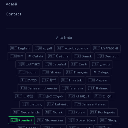
Acasă
Contact
Alte limbi
🇬🇧 English
🇸🇦 العربية
🇦🇿 Azərbaycanca
🇧🇬 Български
🇧🇩 বাংলা
🏴 Català
🇨🇿 Čeština
🇩🇰 Dansk
🇩🇪 Deutsch
🇬🇷 Ελληνικά
🇪🇸 Español
🇪🇪 Eesti
🇮🇷 فارسی
🇫🇮 Suomi
🇵🇭 Filipino
🇫🇷 Français
🏴 Galego
🇮🇱 עברית
🇮🇳 हिन्दी
🇭🇷 Hrvatski
🇭🇺 Magyar
🇮🇩 Bahasa Indonesia
🇮🇸 Íslenska
🇮🇹 Italiano
🇯🇵 日本語
🇬🇪 ქართული
🇰🇿 Қазақша
🇰🇷 한국어
🇱🇹 Lietuvių
🇱🇻 Latviešu
🇲🇾 Bahasa Melayu
🇳🇱 Nederlands
🇳🇴 Norsk
🇵🇱 Polski
🇵🇹 Português
🇷🇴 Română
🇸🇰 Slovenčina
🇸🇮 Slovenščina
🇦🇱 Shqip