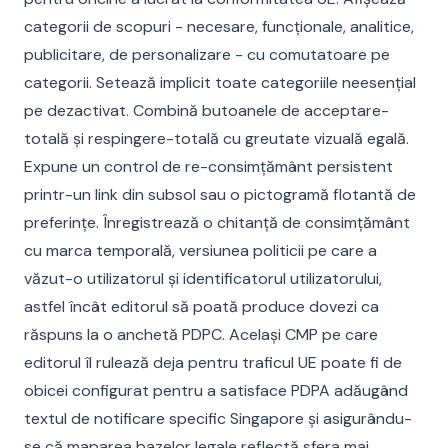
categorii de scopuri - necesare, funcționale, analitice,
publicitare, de personalizare - cu comutatoare pe
categorii. Setează implicit toate categoriile neesențial
pe dezactivat. Combină butoanele de acceptare-
totală și respingere-totală cu greutate vizuală egală.
Expune un control de re-consimțământ persistent
printr-un link din subsol sau o pictogramă flotantă de
preferințe. Înregistrează o chitanță de consimțământ
cu marca temporală, versiunea politicii pe care a
văzut-o utilizatorul și identificatorul utilizatorului,
astfel încât editorul să poată produce dovezi ca
răspuns la o anchetă PDPC. Același CMP pe care
editorul îl rulează deja pentru traficul UE poate fi de
obicei configurat pentru a satisface PDPA adăugând
textul de notificare specific Singapore și asigurându-
se că maparea bazelor legale reflectă sfera mai