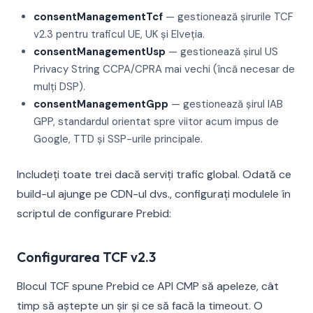
consentManagementTcf
— gestionează șirurile TCF
v2.3 pentru traficul UE, UK și Elveția.
consentManagementUsp
— gestionează șirul US
Privacy String CCPA/CPRA mai vechi (încă necesar de
mulți DSP).
consentManagementGpp
— gestionează șirul IAB
GPP, standardul orientat spre viitor acum impus de
Google, TTD și SSP-urile principale.
Includeți toate trei dacă serviți trafic global. Odată ce
build-ul ajunge pe CDN-ul dvs., configurați modulele în
scriptul de configurare Prebid:
Configurarea TCF v2.3
Blocul TCF spune Prebid ce API CMP să apeleze, cât
timp să aștepte un șir și ce să facă la timeout. O