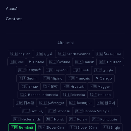
Acasă
Contact
Alte limbi
🇬🇧 English
🇸🇦 العربية
🇦🇿 Azərbaycanca
🇧🇬 Български
🇧🇩 বাংলা
🏴 Català
🇨🇿 Čeština
🇩🇰 Dansk
🇩🇪 Deutsch
🇬🇷 Ελληνικά
🇪🇸 Español
🇪🇪 Eesti
🇮🇷 فارسی
🇫🇮 Suomi
🇵🇭 Filipino
🇫🇷 Français
🏴 Galego
🇮🇱 עברית
🇮🇳 हिन्दी
🇭🇷 Hrvatski
🇭🇺 Magyar
🇮🇩 Bahasa Indonesia
🇮🇸 Íslenska
🇮🇹 Italiano
🇯🇵 日本語
🇬🇪 ქართული
🇰🇿 Қазақша
🇰🇷 한국어
🇱🇹 Lietuvių
🇱🇻 Latviešu
🇲🇾 Bahasa Melayu
🇳🇱 Nederlands
🇳🇴 Norsk
🇵🇱 Polski
🇵🇹 Português
🇷🇴 Română
🇸🇰 Slovenčina
🇸🇮 Slovenščina
🇦🇱 Shqip