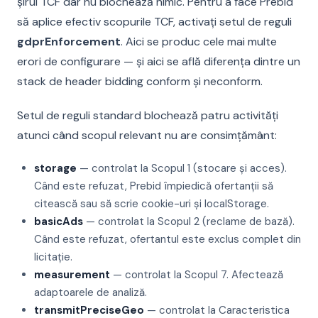
șirul TCF dar nu blochează nimic. Pentru a face Prebid
să aplice efectiv scopurile TCF, activați setul de reguli
gdprEnforcement
. Aici se produc cele mai multe
erori de configurare — și aici se află diferența dintre un
stack de header bidding conform și neconform.
Setul de reguli standard blochează patru activități
atunci când scopul relevant nu are consimțământ:
storage
— controlat la Scopul 1 (stocare și acces).
Când este refuzat, Prebid împiedică ofertanții să
citească sau să scrie cookie-uri și localStorage.
basicAds
— controlat la Scopul 2 (reclame de bază).
Când este refuzat, ofertantul este exclus complet din
licitație.
measurement
— controlat la Scopul 7. Afectează
adaptoarele de analiză.
transmitPreciseGeo
— controlat la Caracteristica