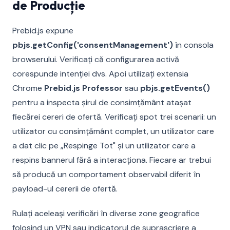
de Producție
Prebid.js expune
pbjs.getConfig('consentManagement')
în consola
browserului. Verificați că configurarea activă
corespunde intenției dvs. Apoi utilizați extensia
Chrome
Prebid.js Professor
sau
pbjs.getEvents()
pentru a inspecta șirul de consimțământ atașat
fiecărei cereri de ofertă. Verificați spot trei scenarii: un
utilizator cu consimțământ complet, un utilizator care
a dat clic pe „Respinge Tot" și un utilizator care a
respins bannerul fără a interacționa. Fiecare ar trebui
să producă un comportament observabil diferit în
payload-ul cererii de ofertă.
Rulați aceleași verificări în diverse zone geografice
folosind un VPN sau indicatorul de suprascriere a