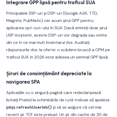
Integrare GPP lipsă pentru traficul SUA
Principalele SSP-uri și DSP-uri (Google AdX, TTD,
Magnite, PubMatic) cer acum șirul GPP pentru
aplicarea opt-out-ului în SUA. Dacă emiteți doar șirul
USP moștenit, aceste DSP-uri vor degrada sau omite
din ce în ce mai mult inventarul dvs. Auditați
răspunsurile dvs. la oferte: o scădere bruscă a CPM pe
traficul SUA în 2026 este adesea un semnal GPP lipsă.
Șiruri de consimțământ depreciate la
navigarea SPA
Aplicațiile cu o singură pagină care redeclanșează
licitații Prebid la schimbările de rută trebuie să apeleze
pbjs.refreshUserIds()
și să se asigure că cel mai
recent șir TCF este preluat. Un șir din cache de 30 de