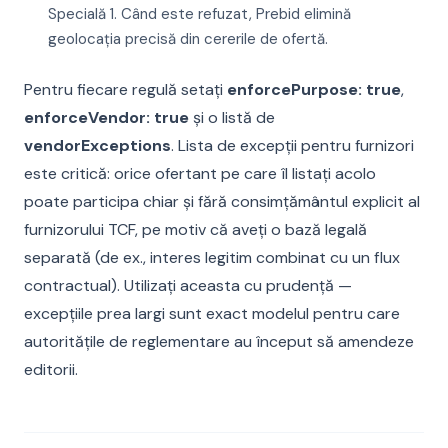
Specială 1. Când este refuzat, Prebid elimină
geolocația precisă din cererile de ofertă.
Pentru fiecare regulă setați
enforcePurpose: true
,
enforceVendor: true
și o listă de
vendorExceptions
. Lista de excepții pentru furnizori
este critică: orice ofertant pe care îl listați acolo
poate participa chiar și fără consimțământul explicit al
furnizorului TCF, pe motiv că aveți o bază legală
separată (de ex., interes legitim combinat cu un flux
contractual). Utilizați aceasta cu prudență —
excepțiile prea largi sunt exact modelul pentru care
autoritățile de reglementare au început să amendeze
editorii.