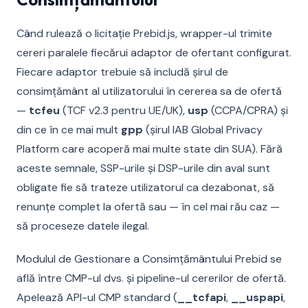
Când rulează o licitație Prebid.js, wrapper-ul trimite
cereri paralele fiecărui adaptor de ofertant configurat.
Fiecare adaptor trebuie să includă șirul de
consimțământ al utilizatorului în cererea sa de ofertă
—
tcfeu
(TCF v2.3 pentru UE/UK),
usp
(CCPA/CPRA) și
din ce în ce mai mult
gpp
(șirul IAB Global Privacy
Platform care acoperă mai multe state din SUA). Fără
aceste semnale, SSP-urile și DSP-urile din aval sunt
obligate fie să trateze utilizatorul ca dezabonat, să
renunțe complet la ofertă sau — în cel mai rău caz —
să proceseze datele ilegal.
Modulul de Gestionare a Consimțământului Prebid se
află între CMP-ul dvs. și pipeline-ul cererilor de ofertă.
Apelează API-ul CMP standard (
__tcfapi
,
__uspapi
,