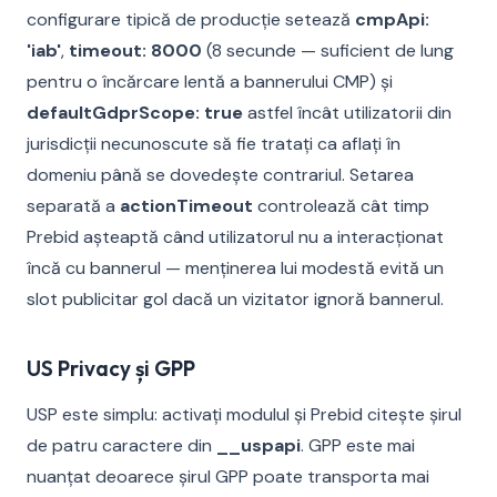
configurare tipică de producție setează
cmpApi:
'iab'
,
timeout: 8000
(8 secunde — suficient de lung
pentru o încărcare lentă a bannerului CMP) și
defaultGdprScope: true
astfel încât utilizatorii din
jurisdicții necunoscute să fie tratați ca aflați în
domeniu până se dovedește contrariul. Setarea
separată a
actionTimeout
controlează cât timp
Prebid așteaptă când utilizatorul nu a interacționat
încă cu bannerul — menținerea lui modestă evită un
slot publicitar gol dacă un vizitator ignoră bannerul.
US Privacy și GPP
USP este simplu: activați modulul și Prebid citește șirul
de patru caractere din
__uspapi
. GPP este mai
nuanțat deoarece șirul GPP poate transporta mai