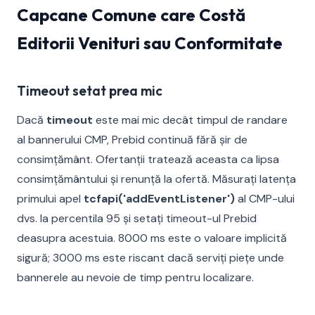
Capcane Comune care Costă
Editorii Venituri sau Conformitate
Timeout setat prea mic
Dacă
timeout
este mai mic decât timpul de randare
al bannerului CMP, Prebid continuă fără șir de
consimțământ. Ofertanții tratează aceasta ca lipsa
consimțământului și renunță la ofertă. Măsurați latența
primului apel
tcfapi('addEventListener')
al CMP-ului
dvs. la percentila 95 și setați timeout-ul Prebid
deasupra acestuia. 8000 ms este o valoare implicită
sigură; 3000 ms este riscant dacă serviți piețe unde
bannerele au nevoie de timp pentru localizare.