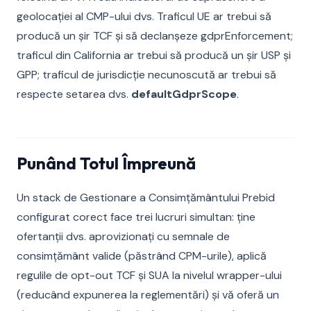
geolocației al CMP-ului dvs. Traficul UE ar trebui să
producă un șir TCF și să declanșeze gdprEnforcement;
traficul din California ar trebui să producă un șir USP și
GPP; traficul de jurisdicție necunoscută ar trebui să
respecte setarea dvs.
defaultGdprScope
.
Punând Totul Împreună
Un stack de Gestionare a Consimțământului Prebid
configurat corect face trei lucruri simultan: ține
ofertanții dvs. aprovizionați cu semnale de
consimțământ valide (păstrând CPM-urile), aplică
regulile de opt-out TCF și SUA la nivelul wrapper-ului
(reducând expunerea la reglementări) și vă oferă un