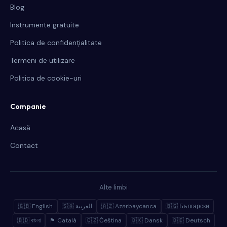
Blog
Instrumente gratuite
Politica de confidențialitate
Termeni de utilizare
Politica de cookie-uri
Companie
Acasă
Contact
Alte limbi
🇬🇧 English
🇸🇦 العربية
🇦🇿 Azərbaycanca
🇧🇬 Български
🇧🇩 বাংলা
🏴 Català
🇨🇿 Čeština
🇩🇰 Dansk
🇩🇪 Deutsch