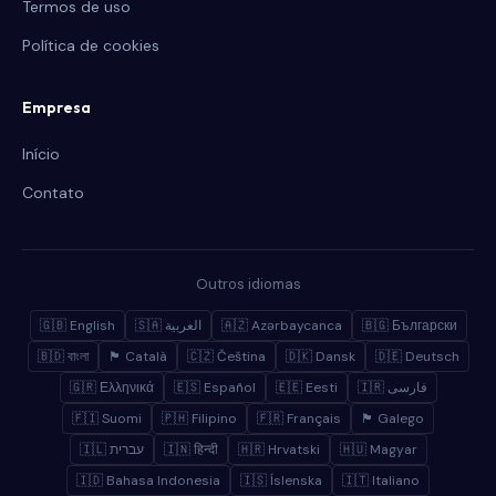
Termos de uso
Política de cookies
Empresa
Início
Contato
Outros idiomas
🇬🇧 English
🇸🇦 العربية
🇦🇿 Azərbaycanca
🇧🇬 Български
🇧🇩 বাংলা
🏴 Català
🇨🇿 Čeština
🇩🇰 Dansk
🇩🇪 Deutsch
🇬🇷 Ελληνικά
🇪🇸 Español
🇪🇪 Eesti
🇮🇷 فارسی
🇫🇮 Suomi
🇵🇭 Filipino
🇫🇷 Français
🏴 Galego
🇮🇱 עברית
🇮🇳 हिन्दी
🇭🇷 Hrvatski
🇭🇺 Magyar
🇮🇩 Bahasa Indonesia
🇮🇸 Íslenska
🇮🇹 Italiano