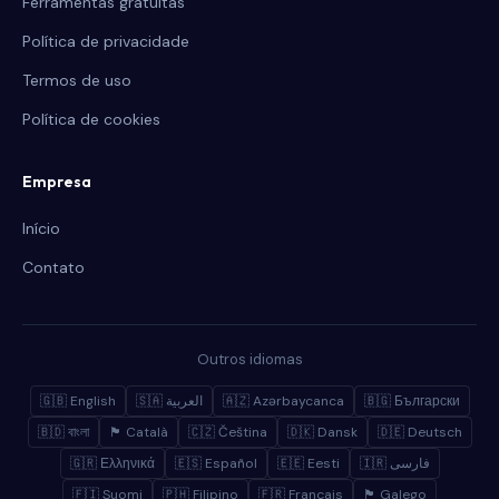
Ferramentas gratuitas
Política de privacidade
Termos de uso
Política de cookies
Empresa
Início
Contato
Outros idiomas
🇬🇧 English
🇸🇦 العربية
🇦🇿 Azərbaycanca
🇧🇬 Български
🇧🇩 বাংলা
🏴 Català
🇨🇿 Čeština
🇩🇰 Dansk
🇩🇪 Deutsch
🇬🇷 Ελληνικά
🇪🇸 Español
🇪🇪 Eesti
🇮🇷 فارسی
🇫🇮 Suomi
🇵🇭 Filipino
🇫🇷 Français
🏴 Galego