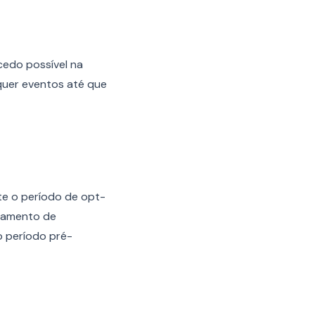
cedo possível na
squer eventos até que
te o período de opt-
rtamento de
o período pré-