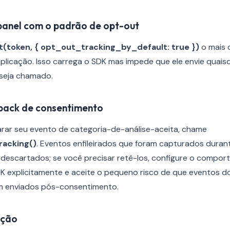
ixpanel com o padrão de opt-out
it(token, { opt_out_tracking_by_default: true })
o mais 
 aplicação. Isso carrega o SDK mas impede que ele envie quai
seja chamado.
lback de consentimento
ar seu evento de categoria-de-análise-aceita, chame
racking()
. Eventos enfileirados que foram capturados duran
 descartados; se você precisar retê-los, configure o compo
DK explicitamente e aceite o pequeno risco de que eventos d
m enviados pós-consentimento.
ação