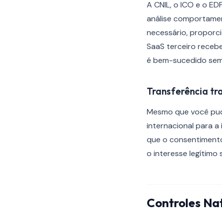
A CNIL, o ICO e o ED
análise comportame
necessário, proporc
SaaS terceiro receb
é bem-sucedido sem 
Transferência tr
Mesmo que você pudes
internacional para a
que o consentimento
o interesse legítimo 
Controles Na