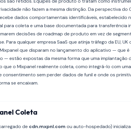
ios são retidos. Equipes de produto o tratam como instrume
rivacidade não fazem a mesma distinção. Da perspectiva do 
recebe dados comportamentais identificáveis, estabelecido 
gal para coleta e uma base documentada para transferência in
rmarem decisões de roadmap de produto em vez de segmenta
ise. Para qualquer empresa SaaS que atinja tráfego da EU, UK o
Mixpanel que disparam no lançamento do aplicativo — que é
o — estão expostas da mesma forma que uma implantação do 
a o que o Mixpanel realmente coleta, como integrá-lo com uma
 consentimento sem perder dados de funil e onde os primiti
forma se encaixam.
anel Coleta
(carregado de
cdn.mxpnl.com
ou auto-hospedado) inicializa