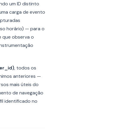
ndo um ID distinto
uma carga de evento
apturadas
so horário) — para o
e que observa o
 instrumentação
er_id)
, todos os
nimos anteriores —
rsos mais úteis do
amento de navegação
l identificado no