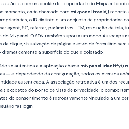
ca usuários com um cookie de propriedade do Mixpanel conte
esse momento, cada chamada para
mixpanel.track()
reporta 
ropriedades, o ID distinto e um conjunto de propriedades c
r agent, SO, referrer, parâmetros UTM, resolução de tela, fu
ão do Mixpanel. O SDK também suporta um modo Autocaptur
de clique, visualização de página e envio de formulário sem
o dramaticamente a superfície do que é coletado.
rio se autentica e a aplicação chama
mixpanel.identify(us
es — e, dependendo da configuração, todos os eventos anô
entidade autenticada. A associação retroativa é um dos recu
ais expostos do ponto de vista de privacidade: o comport
tes do consentimento é retroativamente vinculado a um perfi
uário faz login.