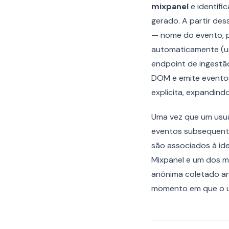
mixpanel
e identifi
gerado. A partir d
— nome do evento, p
automaticamente (use
endpoint de ingest
DOM e emite eventos 
explícita, expandind
Uma vez que um usuá
eventos subsequent
são associados à id
Mixpanel e um dos m
anônima coletado an
momento em que o us