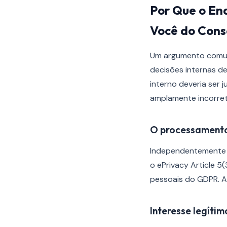
Por Que o En
Você do Con
Um argumento comum
decisões internas d
interno deveria ser 
amplamente incorreto
O processamento
Independentemente d
o ePrivacy Article 5
pessoais do GDPR. A 
Interesse legíti