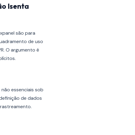
o Isenta
xpanel são para
nquadramento de uso
DPR. O argumento é
ícitos.
 não essenciais sob
 definição de dados
 rastreamento.