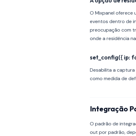
A opção de resid
O Mixpanel oferece 
eventos dentro de in
preocupação com tra
onde a residência na
set_config({ ip: fa
Desabilita a captura
como medida de def
Integração P
O padrão de integraç
out por padrão, depo