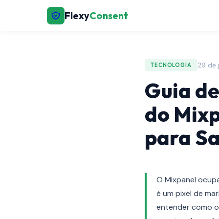
Flexy
Consent
29 de 
TECNOLOGIA
Guia de
do Mixp
para S
O Mixpanel ocupa
é um pixel de ma
entender como os