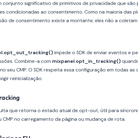
conjunto significativo de primitivos de privacidade que são
es condicionadas ao consentimento. Como na maioria das pla
ão de consentimento existe a montante; eles não a coletam 
g
l.opt_out_tracking()
impede o SDK de enviar eventos e per
essões. Combine-a com
mixpanel.opt_in_tracking()
quando 
e no seu CMP. O SDK respeita essa configuração em todas as
gir reinicialização.
racking
ta que retorna o estado atual de opt-out, útil para sincron
u CMP no carregamento da página ou mudança de rota.