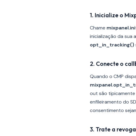
1. Inicialize o M
Chame
mixpanel.in
inicialização da sua
opt_in_tracking()
2. Conecte o cal
Quando o CMP dispar
mixpanel.opt_in_t
out são tipicamente
enfileiramento do S
consentimento seja
3. Trate a revog