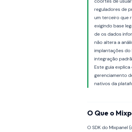
coortes de usuár
reguladores de p
um terceiro que 
exigindo base le
de os dados info
não altera a anál
implantações do 
integração padrã
Este guia explic
gerenciamento de
nativos da plata
O Que o Mixp
O SDK do Mixpanel 