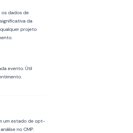
m os dados de
ignificativa da
 qualquer projeto
mento.
da evento. Útil
entimento.
 em um estado de opt-
 análise no CMP.