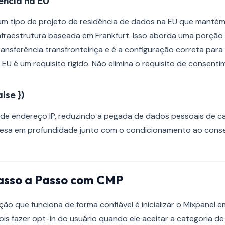
ência na EU
um tipo de projeto de residência de dados na EU que manté
fraestrutura baseada em Frankfurt. Isso aborda uma porção s
nsferência transfronteiriça e é a configuração correta para
 EU é um requisito rígido. Não elimina o requisito de consenti
lse })
 de endereço IP, reduzindo a pegada de dados pessoais de ca
esa em profundidade junto com o condicionamento ao cons
asso a Passo com CMP
ão que funciona de forma confiável é inicializar o Mixpanel
is fazer opt-in do usuário quando ele aceitar a categoria de