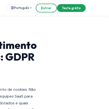
Português
Entrar
Teste grátis
ntimento
s: GDPR
nto de cookies. Não
 equipes SaaS para
dotados e quais