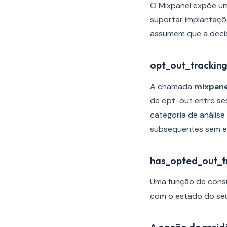
O Mixpanel expõe um 
suportar implantaçõ
assumem que a decis
opt_out_trackin
A chamada
mixpane
de opt-out entre s
categoria de anális
subsequentes sem exi
has_opted_out_t
Uma função de consul
com o estado do se