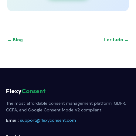
← Blog
Ler tudo →
Flexy
Consent
The most affordable consent management platform. GDPR,
CCPA, and Google Consent Mode V2 compliant.
Email:
support@flexyconsent.com