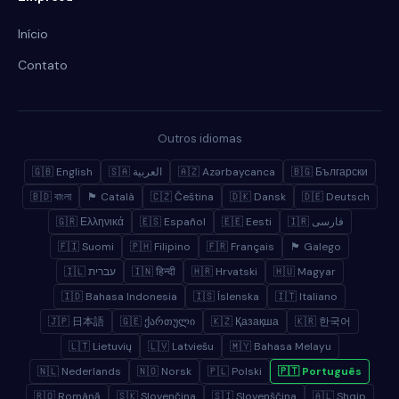
Início
Contato
Outros idiomas
🇬🇧 English
🇸🇦 العربية
🇦🇿 Azərbaycanca
🇧🇬 Български
🇧🇩 বাংলা
🏴 Català
🇨🇿 Čeština
🇩🇰 Dansk
🇩🇪 Deutsch
🇬🇷 Ελληνικά
🇪🇸 Español
🇪🇪 Eesti
🇮🇷 فارسی
🇫🇮 Suomi
🇵🇭 Filipino
🇫🇷 Français
🏴 Galego
🇮🇱 עברית
🇮🇳 हिन्दी
🇭🇷 Hrvatski
🇭🇺 Magyar
🇮🇩 Bahasa Indonesia
🇮🇸 Íslenska
🇮🇹 Italiano
🇯🇵 日本語
🇬🇪 ქართული
🇰🇿 Қазақша
🇰🇷 한국어
🇱🇹 Lietuvių
🇱🇻 Latviešu
🇲🇾 Bahasa Melayu
🇳🇱 Nederlands
🇳🇴 Norsk
🇵🇱 Polski
🇵🇹 Português
🇷🇴 Română
🇸🇰 Slovenčina
🇸🇮 Slovenščina
🇦🇱 Shqip