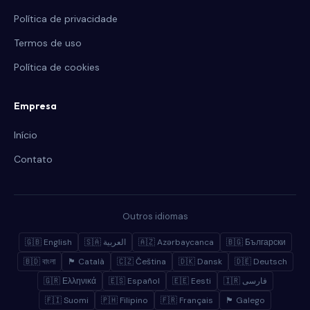
Política de privacidade
Termos de uso
Política de cookies
Empresa
Início
Contato
Outros idiomas
🇬🇧 English
🇸🇦 العربية
🇦🇿 Azərbaycanca
🇧🇬 Български
🇧🇩 বাংলা
🏴 Català
🇨🇿 Čeština
🇩🇰 Dansk
🇩🇪 Deutsch
🇬🇷 Ελληνικά
🇪🇸 Español
🇪🇪 Eesti
🇮🇷 فارسی
🇫🇮 Suomi
🇵🇭 Filipino
🇫🇷 Français
🏴 Galego