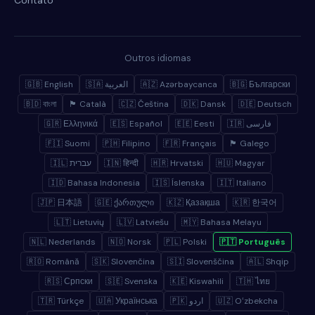
Contato
Outros idiomas
🇬🇧 English
🇸🇦 العربية
🇦🇿 Azərbaycanca
🇧🇬 Български
🇧🇩 বাংলা
🏴 Català
🇨🇿 Čeština
🇩🇰 Dansk
🇩🇪 Deutsch
🇬🇷 Ελληνικά
🇪🇸 Español
🇪🇪 Eesti
🇮🇷 فارسی
🇫🇮 Suomi
🇵🇭 Filipino
🇫🇷 Français
🏴 Galego
🇮🇱 עברית
🇮🇳 हिन्दी
🇭🇷 Hrvatski
🇭🇺 Magyar
🇮🇩 Bahasa Indonesia
🇮🇸 Íslenska
🇮🇹 Italiano
🇯🇵 日本語
🇬🇪 ქართული
🇰🇿 Қазақша
🇰🇷 한국어
🇱🇹 Lietuvių
🇱🇻 Latviešu
🇲🇾 Bahasa Melayu
🇳🇱 Nederlands
🇳🇴 Norsk
🇵🇱 Polski
🇵🇹 Português
🇷🇴 Română
🇸🇰 Slovenčina
🇸🇮 Slovenščina
🇦🇱 Shqip
🇷🇸 Српски
🇸🇪 Svenska
🇰🇪 Kiswahili
🇹🇭 ไทย
🇹🇷 Türkçe
🇺🇦 Українська
🇵🇰 اردو
🇺🇿 Oʻzbekcha