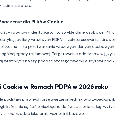
 administratora.
naczenie dla Plików Cookie
ujący rutynowy identyfikator to zwykłe dane osobowe. Plik c
otykający listy wrażliwych PDPA — zainteresowania zdrowot
ci polityczne — to przetwarzanie wrażliwych danych osobowyc
e ogólnej zgody reklamowej. Targetowanie odbiorców w języku
istą wrażliwych należy poddać szczegółowemu audytowi pod ką
ki Cookie w Ramach PDPA w 2026 roku
e podstaw prawnych przetwarzania, jednak w przypadku plik
i, które nie są ściśle niezbędne do świadczenia usług, wyty
 się na zgodzie jako praktycznej linii bazowej.