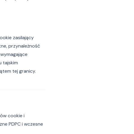
ookie zasilający
ne, przynależność
h wymagające
 tajskim
tem tej granicy.
ów cookie i
czne PDPC i wczesne