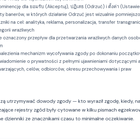
minencję dla ยอมรับ (Akceptuj), ปฏิเสธ (Odrzuć) i ตั้งค่า (Ustaw
ty banerów, w których działanie Odrzuć jest wizualnie pomniejsz
niki na cel: analityka, reklama, personalizacja, transfer transgrani
gorii wrażliwych
ie oznaczony przepływ dla przetwarzania wrażliwych danych osob
em
znalezienia mechanizm wycofywania zgody po dokonaniu począt
wiadomienie o prywatności z pełnymi ujawnieniami dotyczącymi a
rzających, celów, odbiorców, okresu przechowywania i praw
ą utrzymywać dowody zgody — kto wyraził zgodę, kiedy, na ja
rczające rejestry zgód były cytowane w kilku pismach egzek
e dzienniki ze znacznikami czasu to minimalne oczekiwanie.