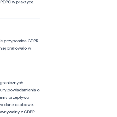
 PDPC w praktyce.
śle przypomina GDPR.
niej brakowało w
sgranicznych
dury powiadamiania o
ramy przepływu
we dane osobowe.
orównywalny z GDPR