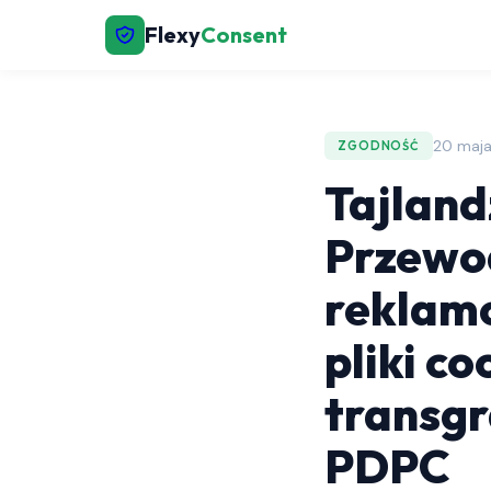
Flexy
Consent
20 maja
ZGODNOŚĆ
Tajland
Przewo
reklam
pliki c
transgr
PDPC