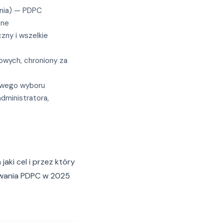
ienia) — PDPC
one
czny i wszelkie
owych, chroniony za
kowego wyboru
dministratora,
ki cel i przez który
wowania PDPC w 2025