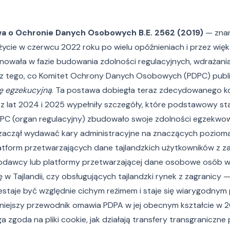
a o Ochronie Danych Osobowych B.E. 2562 (2019)
— znan
życie w czerwcu 2022 roku po wielu opóźnieniach i przez wię
jonowała w fazie budowania zdolności regulacyjnych, wdrażani
 tego, co Komitet Ochrony Danych Osobowych (PDPC) publicz
ę egzekucyjną
. Ta postawa dobiegła teraz zdecydowanego k
 lat 2024 i 2025 wypełniły szczegóły, które podstawowy st
DPC (organ regulacyjny) zbudowało swoje zdolności egzekwow
zaczął wydawać kary administracyjne na znaczących pozio
atform przetwarzających dane tajlandzkich użytkowników z za
dawcy lub platformy przetwarzającej dane osobowe osób w T
 w Tajlandii, czy obsługujących tajlandzki rynek z zagranicy 
staje być względnie cichym reżimem i staje się wiarygodnym
niejszy przewodnik omawia PDPA w jej obecnym kształcie w 
 zgoda na pliki cookie, jak działają transfery transgraniczne