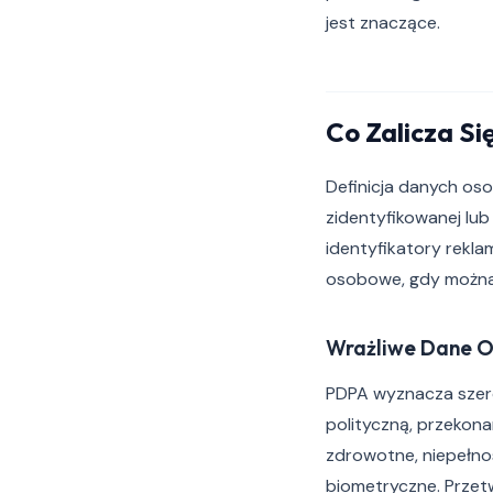
jest znaczące.
Co Zalicza S
Definicja danych o
zidentyfikowanej lub
identyfikatory rekla
osobowe, gdy można 
Wrażliwe Dane 
PDPA wyznacza szero
polityczną, przekonan
zdrowotne, niepełn
biometryczne. Przet