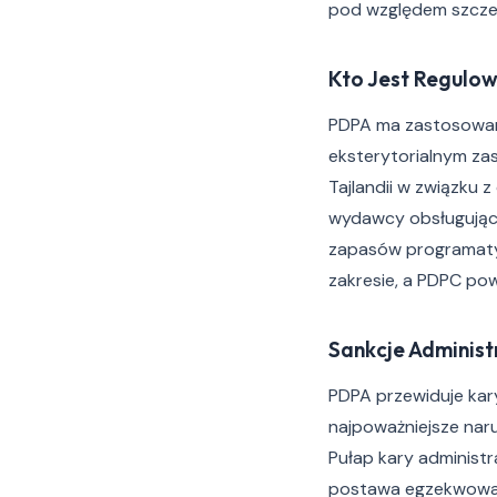
pod względem szcze
Kto Jest Regulo
PDPA ma zastosowani
eksterytorialnym za
Tajlandii w związku
wydawcy obsługujący
zapasów programatyc
zakresie, a PDPC po
Sankcje Administ
PDPA przewiduje kar
najpoważniejsze nar
Pułap kary administr
postawa egzekwowani