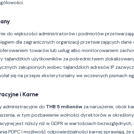
gółowości.
wany
e do większości administratorów i podmiotów przetwarzają
sięgiem dla zagranicznych organizacji przetwarzających dan
 z oferowaniem towarów lub usług albo monitorowaniem zachow
 tajlandzkich użytkowników za pośrednictwem zlokalizowany
znych zakupionych wobec tajlandzkich adresów IP zazwycza
wołał się na przepis eksterytorialny we wczesnych pismach e
racyjne i Karne
y administracyjne do
THB 5 milionów
za naruszenie, obok ka
uszenia, w tym pozbawienie wolności dyrektorów w określony
acyjnej jest niższy niż w GDPR w wartościach bezwzględnych, 
a PDPC i możliwość odpowiedzialności karnej sprawiają, że 