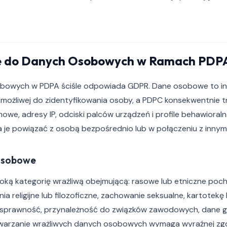
ię do Danych Osobowych w Ramach PDP
sobowych w PDPA ściśle odpowiada GDPR. Dane osobowe to i
 możliwej do zidentyfikowania osoby, a PDPC konsekwentnie tra
mowe, adresy IP, odciski palców urządzeń i profile behawioral
je powiązać z osobą bezpośrednio lub w połączeniu z innymi
Osobowe
ką kategorię wrażliwą obejmującą: rasowe lub etniczne poch
ia religijne lub filozoficzne, zachowanie seksualne, kartotekę
osprawność, przynależność do związków zawodowych, dane g
warzanie wrażliwych danych osobowych wymaga wyraźnej zgo