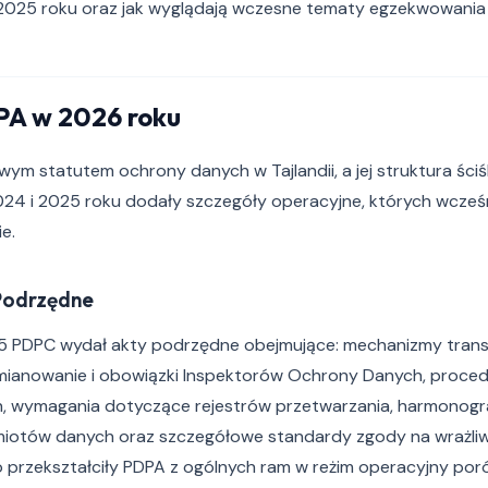
2025 roku oraz jak wyglądają wczesne tematy egzekwowania
PA w 2026 roku
ym statutem ochrony danych w Tajlandii, a jej struktura ści
24 i 2025 roku dodały szczegóły operacyjne, których wcześ
e.
Podrzędne
25 PDPC wydał akty podrzędne obejmujące: mechanizmy tran
mianowanie i obowiązki Inspektorów Ochrony Danych, proce
h, wymagania dotyczące rejestrów przetwarzania, harmonog
miotów danych oraz szczegółowe standardy zgody na wrażli
o przekształciły PDPA z ogólnych ram w reżim operacyjny p