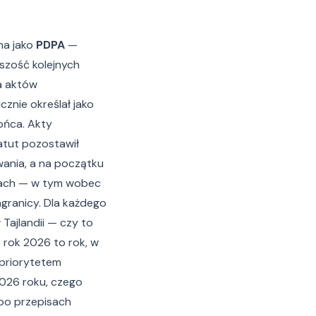
a jako
PDPA
—
kszość kolejnych
a aktów
nie określał jako
ońca. Akty
atut pozostawił
ania, a na początku
mach — w tym wobec
granicy. Dla każdego
ajlandii — czy to
— rok 2026 to rok, w
 priorytetem
2026 roku, czego
 po przepisach