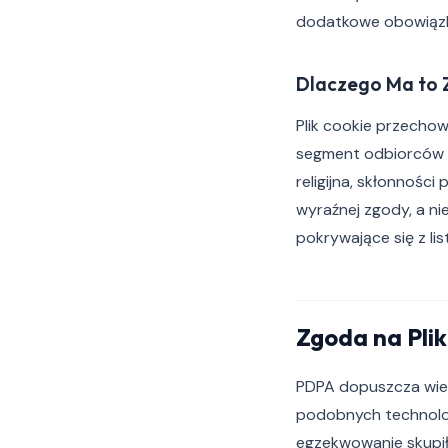
dodatkowe obowiązki
Dlaczego Ma to Z
Plik cookie przechow
segment odbiorców d
religijna, skłonnoś
wyraźnej zgody, a ni
pokrywające się z l
Zgoda na Pli
PDPA dopuszcza wiel
podobnych technologi
egzekwowanie skupiły