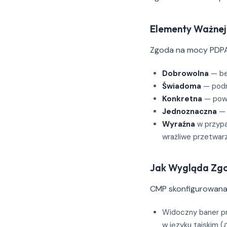
Elementy Ważne
Zgoda na mocy PDPA
Dobrowolna
— be
Świadoma
— podmi
Konkretna
— powi
Jednoznaczna
— 
Wyraźna
w przypa
wrażliwe przetwar
Jak Wygląda Zg
CMP skonfigurowana 
Widoczny baner pr
w języku tajskim (