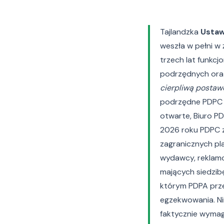
Tajlandzka
Ustaw
weszła w pełni w 
trzech lat funkc
podrzędnych oraz
cierpliwą postaw
podrzędne PDPC z
otwarte, Biuro P
2026 roku PDPC 
zagranicznych pl
wydawcy, reklamo
mających siedzibę
którym PDPA prze
egzekwowania. Ni
faktycznie wymaga