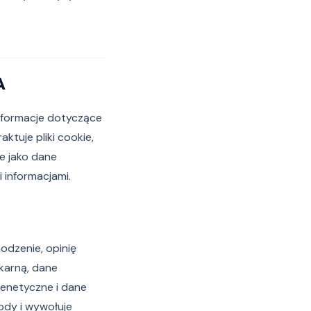
A
nformacje dotyczące
ktuje pliki cookie,
ne jako dane
 informacjami.
odzenie, opinię
 karną, dane
enetyczne i dane
dy i wywołuje