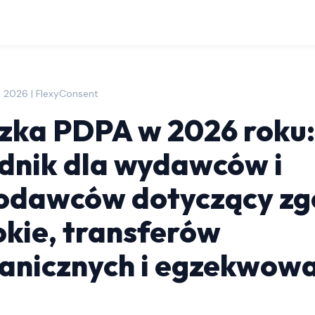
 2026 | FlexyConsent
zka PDPA w 2026 roku:
dnik dla wydawców i
odawców dotyczący zg
ookie, transferów
anicznych i egzekwow