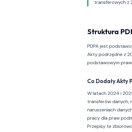
transferowych z 
Struktura PD
PDPA jest podstawow
Akty podrzędne z 20
podstawowym prawi
Co Dodały Akty 
W latach 2024 i 20
transferów danych, 
naruszeniach danyc
pracy dla praw pod
Przepisy te zbiorow