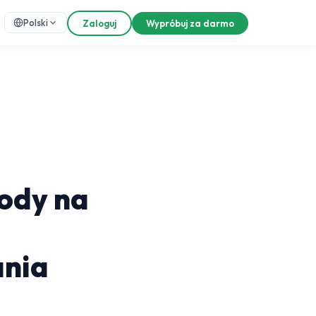
Polski
Zaloguj
Wypróbuj za darmo
ody na
ania