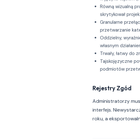
Równą wizualną pro
skrytykował projek
Granularne przełącz
przetwarzanie kate
Oddzielny, wyraźn
własnym działani
Trwały, łatwy do 
Tajskojęzyczne po
podmiotów przetwa
Rejestry Zgód
Administratorzy musz
interfejs. Niewysta
roku, a eksportowaln