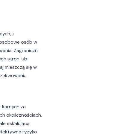
cych, z
e osobowe osób w
ania. Zagraniczni
ch stron lub
j mieszczą się w
gzekwowania.
r karnych za
ch okolicznościach.
ale eskalująca
efektywne ryzyko