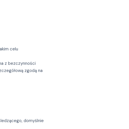
akim celu
na z bezczynności
szczegółową zgodą na
 śledzącego, domyślnie