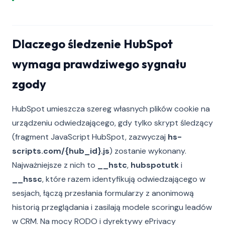
Dlaczego śledzenie HubSpot
wymaga prawdziwego sygnału
zgody
HubSpot umieszcza szereg własnych plików cookie na
urządzeniu odwiedzającego, gdy tylko skrypt śledzący
(fragment JavaScript HubSpot, zazwyczaj
hs-
scripts.com/{hub_id}.js
) zostanie wykonany.
Najważniejsze z nich to
__hstc
,
hubspotutk
i
__hssc
, które razem identyfikują odwiedzającego w
sesjach, łączą przesłania formularzy z anonimową
historią przeglądania i zasilają modele scoringu leadów
w CRM. Na mocy RODO i dyrektywy ePrivacy