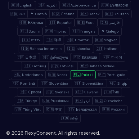
🇬🇧 English
🇸🇦 العربية
🇦🇿 Azərbaycanca
🇧🇬 Български
🇧🇩 বাংলা
🏴 Català
🇨🇿 Čeština
🇩🇰 Dansk
🇩🇪 Deutsch
🇬🇷 Ελληνικά
🇪🇸 Español
🇪🇪 Eesti
🇮🇷 فارسی
🇫🇮 Suomi
🇵🇭 Filipino
🇫🇷 Français
🏴 Galego
🇮🇱 עברית
🇮🇳 हिन्दी
🇭🇷 Hrvatski
🇭🇺 Magyar
🇮🇩 Bahasa Indonesia
🇮🇸 Íslenska
🇮🇹 Italiano
🇯🇵 日本語
🇬🇪 ქართული
🇰🇿 Қазақша
🇰🇷 한국어
🇱🇹 Lietuvių
🇱🇻 Latviešu
🇲🇾 Bahasa Melayu
🇳🇱 Nederlands
🇳🇴 Norsk
🇵🇱 Polski
🇵🇹 Português
🇷🇴 Română
🇸🇰 Slovenčina
🇸🇮 Slovenščina
🇦🇱 Shqip
🇷🇸 Српски
🇸🇪 Svenska
🇰🇪 Kiswahili
🇹🇭 ไทย
🇹🇷 Türkçe
🇺🇦 Українська
🇵🇰 اردو
🇺🇿 Oʻzbekcha
🇻🇳 Tiếng Việt
🇨🇳 中文
🇧🇾 Беларуская
🇷🇺 Русский
🇮🇳 தமிழ்
© 2026 FlexyConsent. All rights reserved.