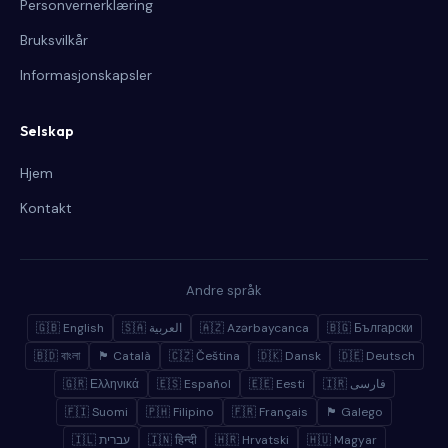
Personvernerklæring
Bruksvilkår
Informasjonskapsler
Selskap
Hjem
Kontakt
Andre språk
🇬🇧 English
🇸🇦 العربية
🇦🇿 Azərbaycanca
🇧🇬 Български
🇧🇩 বাংলা
🏴 Català
🇨🇿 Čeština
🇩🇰 Dansk
🇩🇪 Deutsch
🇬🇷 Ελληνικά
🇪🇸 Español
🇪🇪 Eesti
🇮🇷 فارسی
🇫🇮 Suomi
🇵🇭 Filipino
🇫🇷 Français
🏴 Galego
🇮🇱 עברית
🇮🇳 हिन्दी
🇭🇷 Hrvatski
🇭🇺 Magyar