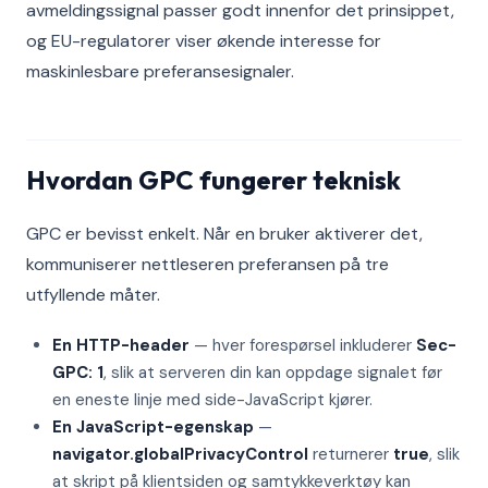
avmeldingssignal passer godt innenfor det prinsippet,
og EU-regulatorer viser økende interesse for
maskinlesbare preferansesignaler.
Hvordan GPC fungerer teknisk
GPC er bevisst enkelt. Når en bruker aktiverer det,
kommuniserer nettleseren preferansen på tre
utfyllende måter.
En HTTP-header
— hver forespørsel inkluderer
Sec-
GPC: 1
, slik at serveren din kan oppdage signalet før
en eneste linje med side-JavaScript kjører.
En JavaScript-egenskap
—
navigator.globalPrivacyControl
returnerer
true
, slik
at skript på klientsiden og samtykkeverktøy kan