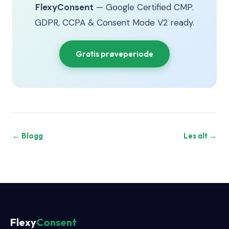
FlexyConsent
— Google Certified CMP.
GDPR, CCPA & Consent Mode V2 ready.
Gratis prøveperiode
← Blogg
Les alt →
Flexy
Consent