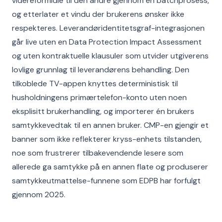
videreformidle til den andre gjennom en batchprosess,
og etterlater et vindu der brukerens ønsker ikke
respekteres. Leverandøridentitetsgraf-integrasjonen
går live uten en Data Protection Impact Assessment
og uten kontraktuelle klausuler som utvider utgiverens
lovlige grunnlag til leverandørens behandling. Den
tilkoblede TV-appen knyttes deterministisk til
husholdningens primærtelefon-konto uten noen
eksplisitt brukerhandling, og importerer én brukers
samtykkevedtak til en annen bruker. CMP-en gjengir et
banner som ikke reflekterer kryss-enhets tilstanden,
noe som frustrerer tilbakevendende lesere som
allerede ga samtykke på en annen flate og produserer
samtykkeutmattelse-funnene som EDPB har forfulgt
gjennom 2025.