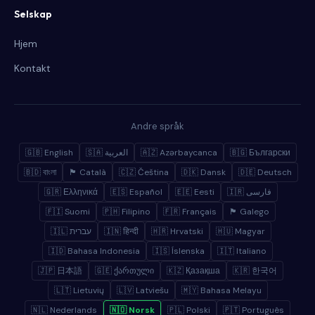
Selskap
Hjem
Kontakt
Andre språk
🇬🇧 English
🇸🇦 العربية
🇦🇿 Azərbaycanca
🇧🇬 Български
🇧🇩 বাংলা
🏴 Català
🇨🇿 Čeština
🇩🇰 Dansk
🇩🇪 Deutsch
🇬🇷 Ελληνικά
🇪🇸 Español
🇪🇪 Eesti
🇮🇷 فارسی
🇫🇮 Suomi
🇵🇭 Filipino
🇫🇷 Français
🏴 Galego
🇮🇱 עברית
🇮🇳 हिन्दी
🇭🇷 Hrvatski
🇭🇺 Magyar
🇮🇩 Bahasa Indonesia
🇮🇸 Íslenska
🇮🇹 Italiano
🇯🇵 日本語
🇬🇪 ქართული
🇰🇿 Қазақша
🇰🇷 한국어
🇱🇹 Lietuvių
🇱🇻 Latviešu
🇲🇾 Bahasa Melayu
🇳🇱 Nederlands
🇳🇴 Norsk
🇵🇱 Polski
🇵🇹 Português