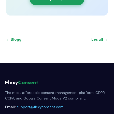
← Blogg
Les alt →
Flexy
Consent
The most affordable consent management platform. GDPR,
CCPA, and Google Consent Mode V2 compliant.
Email:
support@flexyconsent.com