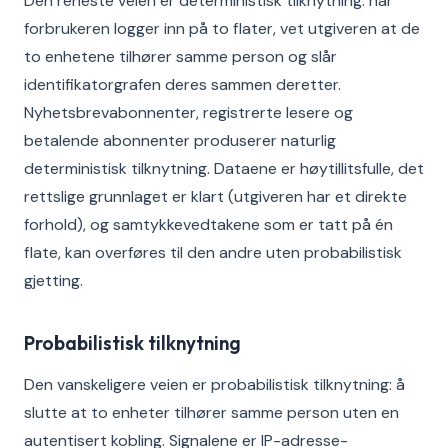
Den reneste veien er deterministisk tilknytning: når
forbrukeren logger inn på to flater, vet utgiveren at de
to enhetene tilhører samme person og slår
identifikatorgrafen deres sammen deretter.
Nyhetsbrevabonnenter, registrerte lesere og
betalende abonnenter produserer naturlig
deterministisk tilknytning. Dataene er høytillitsfulle, det
rettslige grunnlaget er klart (utgiveren har et direkte
forhold), og samtykkevedtakene som er tatt på én
flate, kan overføres til den andre uten probabilistisk
gjetting.
Probabilistisk tilknytning
Den vanskeligere veien er probabilistisk tilknytning: å
slutte at to enheter tilhører samme person uten en
autentisert kobling. Signalene er IP-adresse-