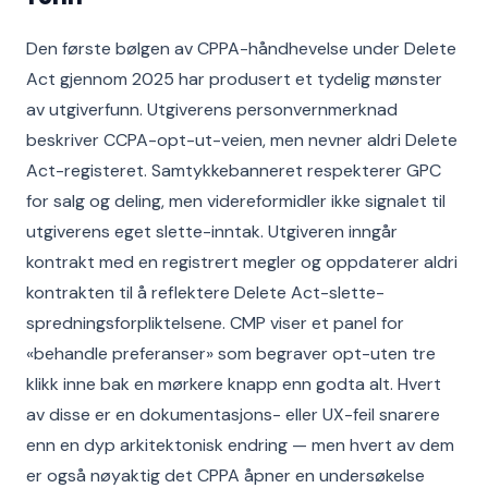
Den første bølgen av CPPA-håndhevelse under Delete
Act gjennom 2025 har produsert et tydelig mønster
av utgiverfunn. Utgiverens personvernmerknad
beskriver CCPA-opt-ut-veien, men nevner aldri Delete
Act-registeret. Samtykkebanneret respekterer GPC
for salg og deling, men videreformidler ikke signalet til
utgiverens eget slette-inntak. Utgiveren inngår
kontrakt med en registrert megler og oppdaterer aldri
kontrakten til å reflektere Delete Act-slette-
spredningsforpliktelsene. CMP viser et panel for
«behandle preferanser» som begraver opt-uten tre
klikk inne bak en mørkere knapp enn godta alt. Hvert
av disse er en dokumentasjons- eller UX-feil snarere
enn en dyp arkitektonisk endring — men hvert av dem
er også nøyaktig det CPPA åpner en undersøkelse