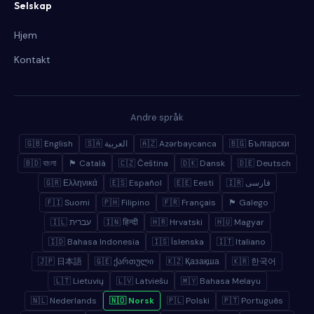
Selskap
Hjem
Kontakt
Andre språk
🇬🇧 English
🇸🇦 العربية
🇦🇿 Azərbaycanca
🇧🇬 Български
🇧🇩 বাংলা
🏴 Català
🇨🇿 Čeština
🇩🇰 Dansk
🇩🇪 Deutsch
🇬🇷 Ελληνικά
🇪🇸 Español
🇪🇪 Eesti
🇮🇷 فارسی
🇫🇮 Suomi
🇵🇭 Filipino
🇫🇷 Français
🏴 Galego
🇮🇱 עברית
🇮🇳 हिन्दी
🇭🇷 Hrvatski
🇭🇺 Magyar
🇮🇩 Bahasa Indonesia
🇮🇸 Íslenska
🇮🇹 Italiano
🇯🇵 日本語
🇬🇪 ქართული
🇰🇿 Қазақша
🇰🇷 한국어
🇱🇹 Lietuvių
🇱🇻 Latviešu
🇲🇾 Bahasa Melayu
🇳🇱 Nederlands
🇳🇴 Norsk
🇵🇱 Polski
🇵🇹 Português