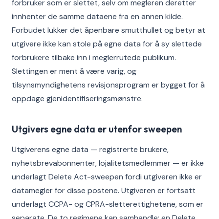
forbruker som er slettet, selv om megleren deretter
innhenter de samme dataene fra en annen kilde.
Forbudet lukker det åpenbare smutthullet og betyr at
utgivere ikke kan stole på egne data for å sy slettede
forbrukere tilbake inn i meglerrutede publikum.
Slettingen er ment å være varig, og
tilsynsmyndighetens revisjonsprogram er bygget for å
oppdage gjenidentifiseringsmønstre.
Utgivers egne data er utenfor sweepen
Utgiverens egne data — registrerte brukere,
nyhetsbrevabonnenter, lojalitetsmedlemmer — er ikke
underlagt Delete Act-sweepen fordi utgiveren ikke er
datamegler for disse postene. Utgiveren er fortsatt
underlagt CCPA- og CPRA-sletterettighetene, som er
separate. De to regimene kan samhandle: en Delete