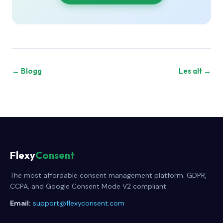
← Blogg
Les alt →
Flexy
Consent
The most affordable consent management platform. GDPR,
CCPA, and Google Consent Mode V2 compliant.
Email:
support@flexyconsent.com