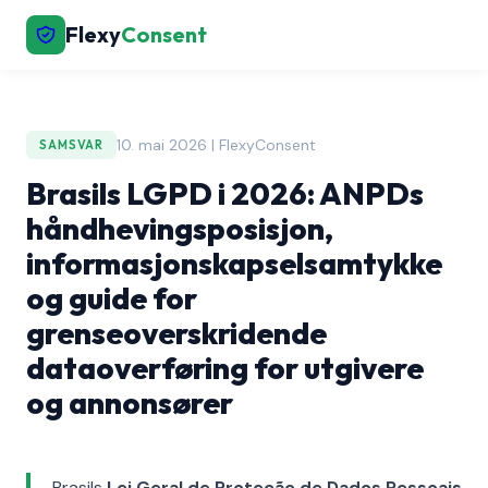
Flexy
Consent
10. mai 2026 | FlexyConsent
SAMSVAR
Brasils LGPD i 2026: ANPDs
håndhevingsposisjon,
informasjonskapselsamtykke
og guide for
grenseoverskridende
dataoverføring for utgivere
og annonsører
Brasils
Lei Geral de Proteção de Dados Pessoais