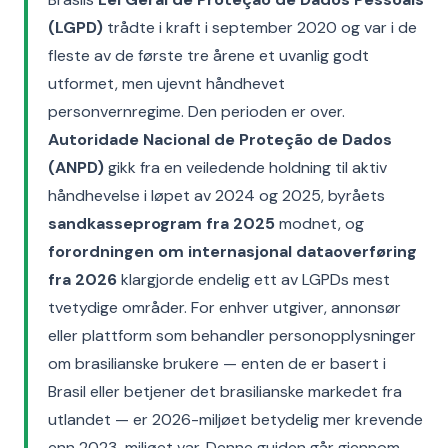
(LGPD)
trådte i kraft i september 2020 og var i de
fleste av de første tre årene et uvanlig godt
utformet, men ujevnt håndhevet
personvernregime. Den perioden er over.
Autoridade Nacional de Proteção de Dados
(ANPD)
gikk fra en veiledende holdning til aktiv
håndhevelse i løpet av 2024 og 2025, byråets
sandkasseprogram fra 2025
modnet, og
forordningen om internasjonal dataoverføring
fra 2026
klargjorde endelig ett av LGPDs mest
tvetydige områder. For enhver utgiver, annonsør
eller plattform som behandler personopplysninger
om brasilianske brukere — enten de er basert i
Brasil eller betjener det brasilianske markedet fra
utlandet — er 2026-miljøet betydelig mer krevende
enn 2023-miljøet var. Denne guiden går gjennom