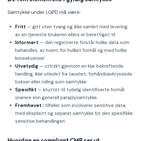
Samtykke under LGPD må være:
Fritt
— gitt uten tvang og ikke samlet med levering
av en tjeneste brukeren ellers er berettiget til
Informert
— den registrerte forstår hvilke data som
behandles, av hvem, for hvilket formål og med hvilke
konsekvenser
Utvetydig
— uttrykt gjennom en klar bekreftende
handling, ikke utledet fra taushet, forhåndsavkryssede
bokser eller rulling som samtykke
Spesifikt
— knyttet til tydelig identifiserte formål
snarere enn generell paraplysamtykke
Fremhevet
i tilfeller som involverer sensitive data,
med eksplisitt og separat samtykke for den spesifikke
sensitive behandlingen
Hvordan en compliant CMP ser ut