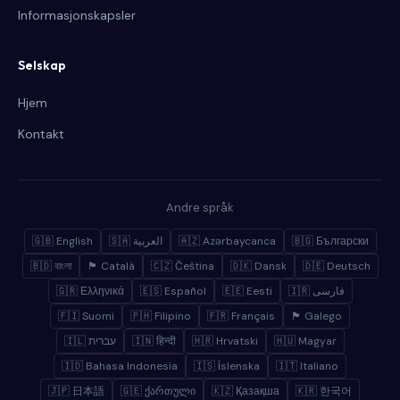
Informasjonskapsler
Selskap
Hjem
Kontakt
Andre språk
🇬🇧 English
🇸🇦 العربية
🇦🇿 Azərbaycanca
🇧🇬 Български
🇧🇩 বাংলা
🏴 Català
🇨🇿 Čeština
🇩🇰 Dansk
🇩🇪 Deutsch
🇬🇷 Ελληνικά
🇪🇸 Español
🇪🇪 Eesti
🇮🇷 فارسی
🇫🇮 Suomi
🇵🇭 Filipino
🇫🇷 Français
🏴 Galego
🇮🇱 עברית
🇮🇳 हिन्दी
🇭🇷 Hrvatski
🇭🇺 Magyar
🇮🇩 Bahasa Indonesia
🇮🇸 Íslenska
🇮🇹 Italiano
🇯🇵 日本語
🇬🇪 ქართული
🇰🇿 Қазақша
🇰🇷 한국어