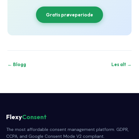
Gratis prøveperiode
← Blogg
Les alt →
Flexy
Consent
The most affordable consent management platform. GDPR,
CCPA, and Google Consent Mode V2 compliant.