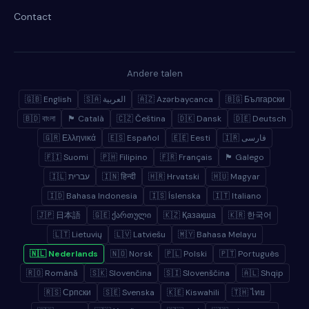
Contact
Andere talen
🇬🇧 English
🇸🇦 العربية
🇦🇿 Azərbaycanca
🇧🇬 Български
🇧🇩 বাংলা
🏴 Català
🇨🇿 Čeština
🇩🇰 Dansk
🇩🇪 Deutsch
🇬🇷 Ελληνικά
🇪🇸 Español
🇪🇪 Eesti
🇮🇷 فارسی
🇫🇮 Suomi
🇵🇭 Filipino
🇫🇷 Français
🏴 Galego
🇮🇱 עברית
🇮🇳 हिन्दी
🇭🇷 Hrvatski
🇭🇺 Magyar
🇮🇩 Bahasa Indonesia
🇮🇸 Íslenska
🇮🇹 Italiano
🇯🇵 日本語
🇬🇪 ქართული
🇰🇿 Қазақша
🇰🇷 한국어
🇱🇹 Lietuvių
🇱🇻 Latviešu
🇲🇾 Bahasa Melayu
🇳🇱 Nederlands
🇳🇴 Norsk
🇵🇱 Polski
🇵🇹 Português
🇷🇴 Română
🇸🇰 Slovenčina
🇸🇮 Slovenščina
🇦🇱 Shqip
🇷🇸 Српски
🇸🇪 Svenska
🇰🇪 Kiswahili
🇹🇭 ไทย