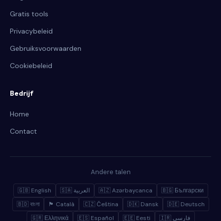
Gratis tools
Privacybeleid
Gebruiksvoorwaarden
Cookiebeleid
Bedrijf
Home
Contact
Andere talen
🇬🇧 English
🇸🇦 العربية
🇦🇿 Azərbaycanca
🇧🇬 Български
🇧🇩 বাংলা
🏴 Català
🇨🇿 Čeština
🇩🇰 Dansk
🇩🇪 Deutsch
🇬🇷 Ελληνικά
🇪🇸 Español
🇪🇪 Eesti
🇮🇷 فارسی