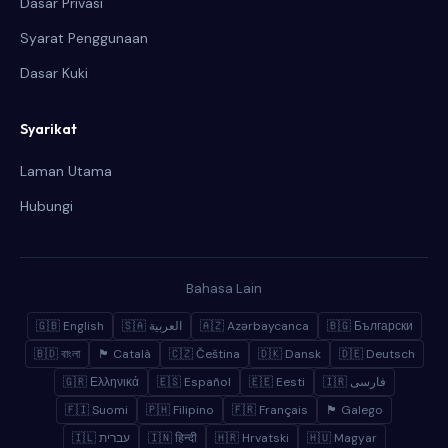
Dasar Privasi
Syarat Penggunaan
Dasar Kuki
Syarikat
Laman Utama
Hubungi
Bahasa Lain
🇬🇧 English
🇸🇦 العربية
🇦🇿 Azərbaycanca
🇧🇬 Български
🇧🇩 বাংলা
🏴 Català
🇨🇿 Čeština
🇩🇰 Dansk
🇩🇪 Deutsch
🇬🇷 Ελληνικά
🇪🇸 Español
🇪🇪 Eesti
🇮🇷 فارسی
🇫🇮 Suomi
🇵🇭 Filipino
🇫🇷 Français
🏴 Galego
🇮🇱 עברית
🇮🇳 हिन्दी
🇭🇷 Hrvatski
🇭🇺 Magyar