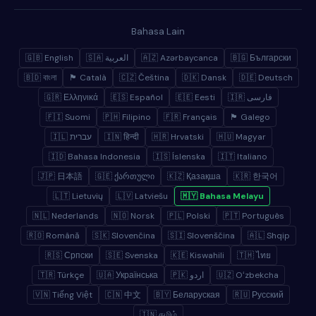
Bahasa Lain
🇬🇧 English
🇸🇦 العربية
🇦🇿 Azərbaycanca
🇧🇬 Български
🇧🇩 বাংলা
🏴 Català
🇨🇿 Čeština
🇩🇰 Dansk
🇩🇪 Deutsch
🇬🇷 Ελληνικά
🇪🇸 Español
🇪🇪 Eesti
🇮🇷 فارسی
🇫🇮 Suomi
🇵🇭 Filipino
🇫🇷 Français
🏴 Galego
🇮🇱 עברית
🇮🇳 हिन्दी
🇭🇷 Hrvatski
🇭🇺 Magyar
🇮🇩 Bahasa Indonesia
🇮🇸 Íslenska
🇮🇹 Italiano
🇯🇵 日本語
🇬🇪 ქართული
🇰🇿 Қазақша
🇰🇷 한국어
🇱🇹 Lietuvių
🇱🇻 Latviešu
🇲🇾 Bahasa Melayu
🇳🇱 Nederlands
🇳🇴 Norsk
🇵🇱 Polski
🇵🇹 Português
🇷🇴 Română
🇸🇰 Slovenčina
🇸🇮 Slovenščina
🇦🇱 Shqip
🇷🇸 Српски
🇸🇪 Svenska
🇰🇪 Kiswahili
🇹🇭 ไทย
🇹🇷 Türkçe
🇺🇦 Українська
🇵🇰 اردو
🇺🇿 Oʻzbekcha
🇻🇳 Tiếng Việt
🇨🇳 中文
🇧🇾 Беларуская
🇷🇺 Русский
🇮🇳 தமிழ்