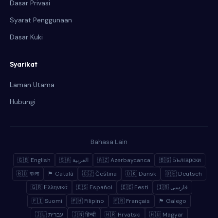
Dasar Privasi
Syarat Penggunaan
Dasar Kuki
Syarikat
Laman Utama
Hubungi
Bahasa Lain
🇬🇧 English
🇸🇦 العربية
🇦🇿 Azərbaycanca
🇧🇬 Български
🇧🇩 বাংলা
🏴 Català
🇨🇿 Čeština
🇩🇰 Dansk
🇩🇪 Deutsch
🇬🇷 Ελληνικά
🇪🇸 Español
🇪🇪 Eesti
🇮🇷 فارسی
🇫🇮 Suomi
🇵🇭 Filipino
🇫🇷 Français
🏴 Galego
🇮🇱 עברית
🇮🇳 हिन्दी
🇭🇷 Hrvatski
🇭🇺 Magyar