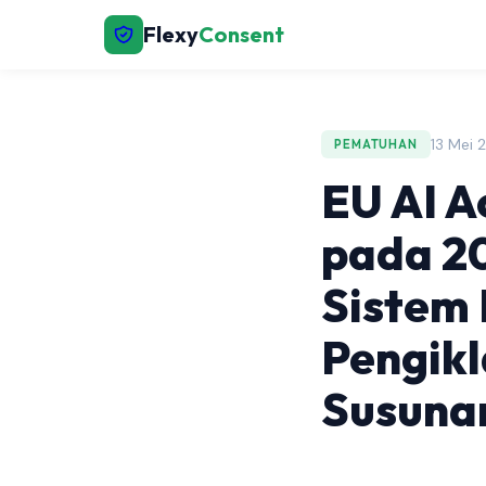
Flexy
Consent
13 Mei 
PEMATUHAN
EU AI A
pada 2
Sistem 
Pengik
Susuna