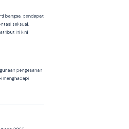
rti bangsa, pendapat
ntasi seksual.
ibut ini kini
nggunaan pengesanan
pi menghadapi