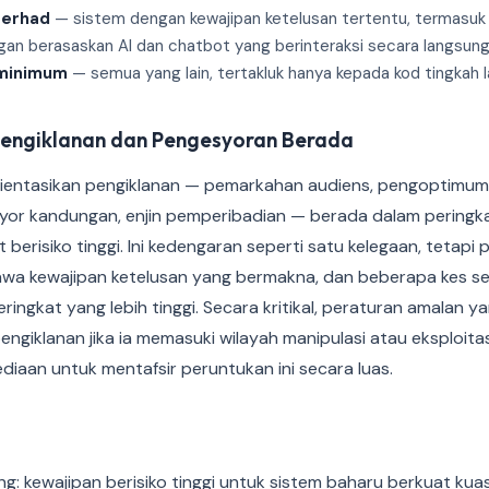
terhad
— sistem dengan kewajipan ketelusan tertentu, termasuk
an berasaskan AI dan chatbot yang berinteraksi secara langsu
 minimum
— semua yang lain, tertakluk hanya kepada kod tingkah 
Pengiklanan dan Pengesyoran Berada
ientasikan pengiklanan — pemarkahan audiens, pengoptimum
yor kandungan, enjin pemperibadian — berada dalam peringka
berisiko tinggi. Ini kedengaran seperti satu kelegaan, tetapi p
wa kewajipan ketelusan yang bermakna, dan beberapa kes
ringkat yang lebih tinggi. Secara kritikal, peraturan amalan y
ngiklanan jika ia memasuki wilayah manipulasi atau eksploitas
diaan untuk mentafsir peruntukan ini secara luas.
g: kewajipan berisiko tinggi untuk sistem baharu berkuat ku