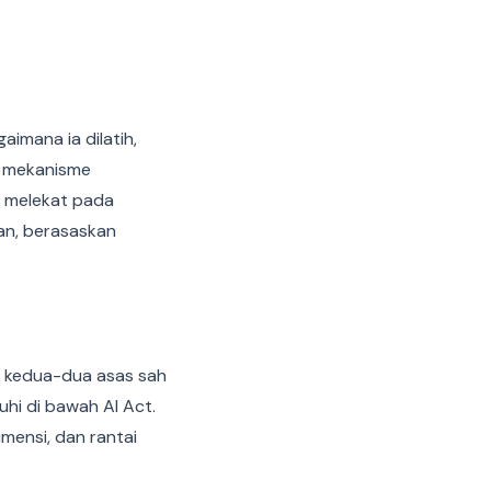
aimana ia dilatih,
, mekanisme
i melekat pada
an, berasaskan
 kedua-dua asas sah
i di bawah AI Act.
mensi, dan rantai