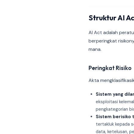
Struktur AI A
AI Act adalah perat
berperingkat risiko
mana.
Peringkat Risiko
Akta mengklasifikasi
Sistem yang dila
eksploitasi kelem
pengkategorian b
Sistem berisiko t
tertakluk kepada s
data, ketelusan, 