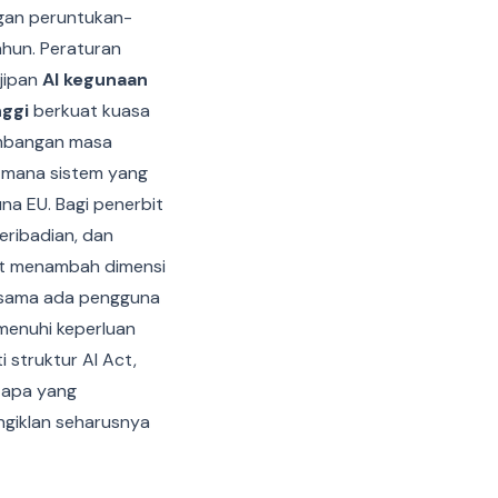
gan peruntukan-
ahun. Peraturan
jipan
AI kegunaan
nggi
berkuat kuasa
imbangan masa
a-mana sistem yang
a EU. Bagi penerbit
eribadian, dan
Act menambah dimensi
 sama ada pengguna
menuhi keperluan
i struktur AI Act,
 apa yang
ngiklan seharusnya