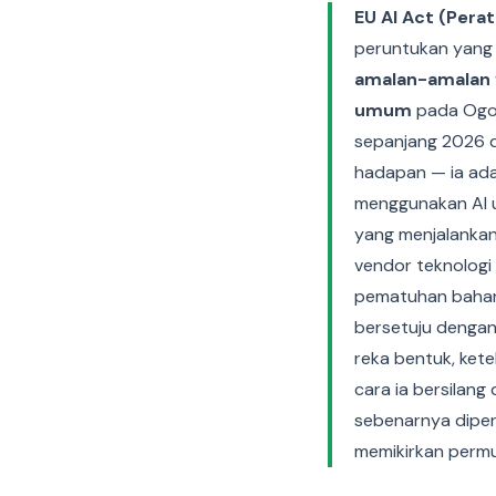
EU AI Act (Pera
peruntukan yang 
amalan-amalan 
umum
pada Ogos
sepanjang 2026 d
hadapan — ia ada
menggunakan AI u
yang menjalankan
vendor teknologi
pematuhan bahar
bersetuju dengan
reka bentuk, kete
cara ia bersilan
sebenarnya diper
memikirkan perm