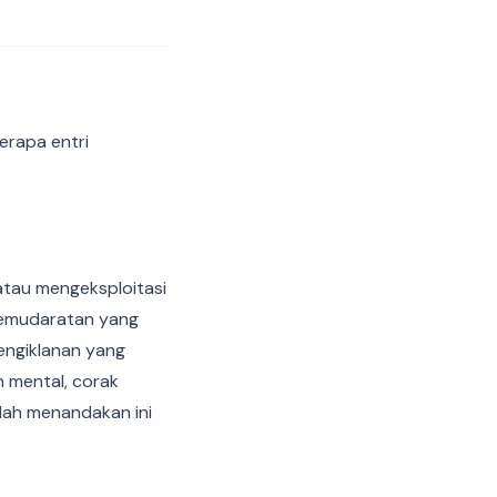
erapa entri
atau mengeksploitasi
kemudaratan yang
engiklanan yang
 mental, corak
lah menandakan ini