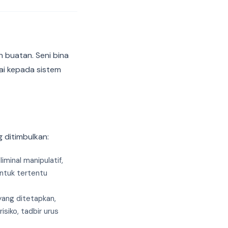
 buatan. Seni bina
ai kepada sistem
 ditimbulkan:
minal manipulatif,
ntuk tertentu
yang ditetapkan,
siko, tadbir urus