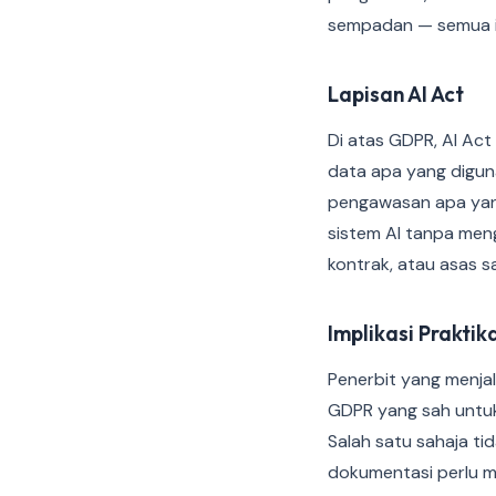
sempadan — semua in
Lapisan AI Act
Di atas GDPR, AI Act
data apa yang digun
pengawasan apa yang
sistem AI tanpa men
kontrak, atau asas sa
Implikasi Praktik
Penerbit yang menja
GDPR yang sah untu
Salah satu sahaja t
dokumentasi perlu m