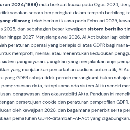
turan 2024/1689)
mula berkuat kuasa pada Ogos 2024, den
dilaksanakan secara berperingkat dalam tempoh berbilang t
yang dilarang
telah berkuat kuasa pada Februari 2025, kewa
 2025, dan sebahagian besar kewajipan
sistem berisiko ti
an hingga 2027. Menjelang awal 2026, AI Act bukan lagi keb
lah peraturan operasi yang berlapis di atas GDPR bagi man
ntuk memprofil, menilai, atau menentukan kedudukan penggun
 sistem pengesyoran, pengiklan yang menjalankan enjin pemp
 iklan yang menjalankan pemarkahan audiens automatik, AI 
u yang GDPR sahaja tidak pernah merangkumi: bukan sahaja
 pemprosesan data, tetapi sama ada sistem AI itu sendiri me
lusan, pengawasan, dan akauntabiliti Akta. Panduan ini menelit
g dengan persetujuan cookie dan peraturan pemprofilan GDPR,
lukan oleh kewajipan 2026, dan bagaimana penerbit serta pe
ukaan pematuhan GDPR-ditambah-AI-Act yang digabungkan.