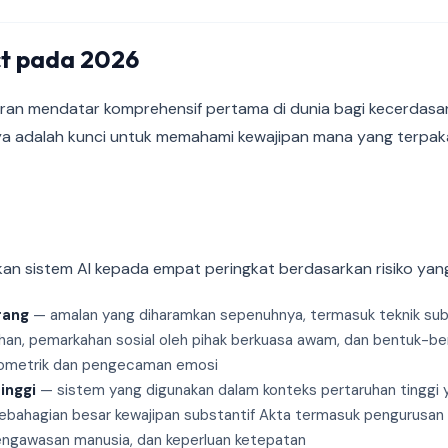
ct pada 2026
uran mendatar komprehensif pertama di dunia bagi kecerdasan
nya adalah kunci untuk memahami kewajipan mana yang terpak
kan sistem AI kepada empat peringkat berdasarkan risiko yang
rang
— amalan yang diharamkan sepenuhnya, termasuk teknik subli
ahan, pemarkahan sosial oleh pihak berkuasa awam, dan bentuk-be
iometrik dan pengecaman emosi
inggi
— sistem yang digunakan dalam konteks pertaruhan tinggi 
ebahagian besar kewajipan substantif Akta termasuk pengurusan ri
pengawasan manusia, dan keperluan ketepatan