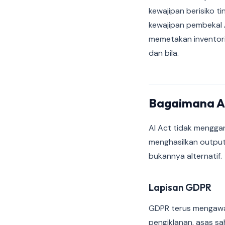
kewajipan berisiko t
kewajipan pembekal 
memetakan inventori
dan bila.
Bagaimana AI
AI Act tidak menggan
menghasilkan output
bukannya alternatif.
Lapisan GDPR
GDPR terus mengawal
pengiklanan, asas sa