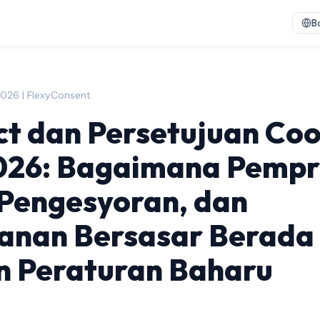
B
2026 | FlexyConsent
ct dan Persetujuan Coo
026: Bagaimana Pempro
Pengesyoran, dan
lanan Bersasar Berada
n Peraturan Baharu