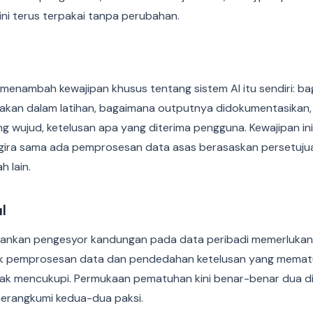
i terus terpakai tanpa perubahan.
 menambah kewajipan khusus tentang sistem AI itu sendiri: bag
akan dalam latihan, bagaimana outputnya didokumentasikan
 wujud, ketelusan apa yang diterima pengguna. Kewajipan in
gira sama ada pemprosesan data asas berasaskan persetuju
h lain.
al
lankan pengesyor kandungan pada data peribadi memerlukan
k pemprosesan data dan pendedahan ketelusan yang mematuh
idak mencukupi. Permukaan pematuhan kini benar-benar dua di
erangkumi kedua-dua paksi.