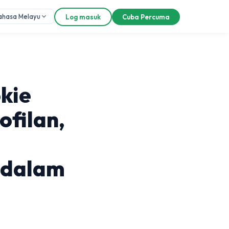
ahasa Melayu
Log masuk
Cuba Percuma
kie
filan,
 dalam