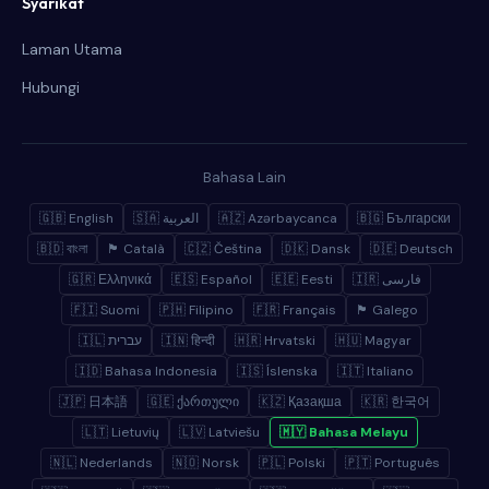
Syarikat
Laman Utama
Hubungi
Bahasa Lain
🇬🇧 English
🇸🇦 العربية
🇦🇿 Azərbaycanca
🇧🇬 Български
🇧🇩 বাংলা
🏴 Català
🇨🇿 Čeština
🇩🇰 Dansk
🇩🇪 Deutsch
🇬🇷 Ελληνικά
🇪🇸 Español
🇪🇪 Eesti
🇮🇷 فارسی
🇫🇮 Suomi
🇵🇭 Filipino
🇫🇷 Français
🏴 Galego
🇮🇱 עברית
🇮🇳 हिन्दी
🇭🇷 Hrvatski
🇭🇺 Magyar
🇮🇩 Bahasa Indonesia
🇮🇸 Íslenska
🇮🇹 Italiano
🇯🇵 日本語
🇬🇪 ქართული
🇰🇿 Қазақша
🇰🇷 한국어
🇱🇹 Lietuvių
🇱🇻 Latviešu
🇲🇾 Bahasa Melayu
🇳🇱 Nederlands
🇳🇴 Norsk
🇵🇱 Polski
🇵🇹 Português