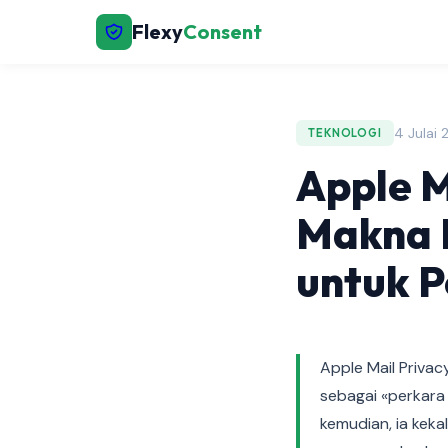
Flexy
Consent
4 Julai 
TEKNOLOGI
Apple M
Makna 
untuk P
Apple Mail Privac
sebagai «perkara
kemudian, ia keka