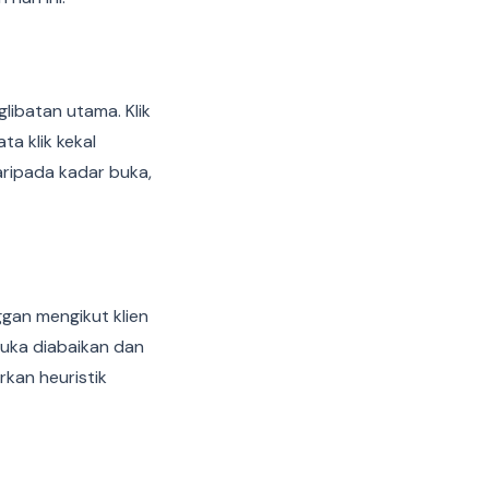
libatan utama. Klik
a klik kekal
aripada kadar buka,
an mengikut klien
buka diabaikan dan
kan heuristik