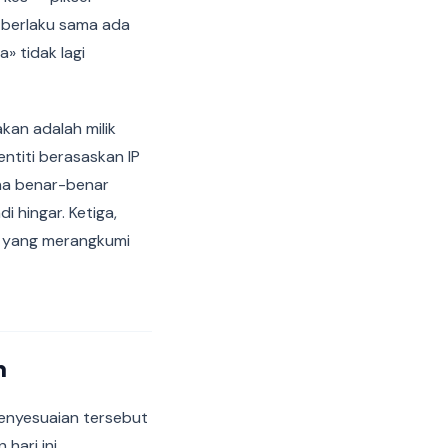
n berlaku sama ada
 tidak lagi
akan adalah milik
entiti berasaskan IP
una benar-benar
i hingar. Ketiga,
n yang merangkumi
n
Penyesuaian tersebut
ari ini.