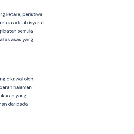
g ketara, peristiwa
ra ia adalah isyarat
glibatan semula
a atas asas yang
ng dikawal oleh
aparan halaman
nukaran yang
ahan daripada