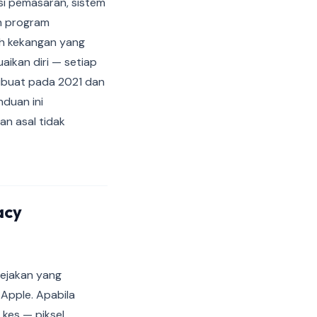
i pemasaran, sistem
an program
ah kekangan yang
aikan diri — setiap
ibuat pada 2021 dan
nduan ini
n asal tidak
acy
jejakan yang
Apple. Apabila
kes — piksel