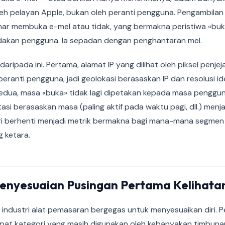
oleh pelayan Apple, bukan oleh peranti pengguna. Pengambila
r membuka e-mel atau tidak, yang bermakna peristiwa «buka»
dakan pengguna. Ia sepadan dengan penghantaran mel.
daripada ini. Pertama, alamat IP yang dilihat oleh piksel penjej
peranti pengguna, jadi geolokasi berasaskan IP dan resolusi id
 Kedua, masa «buka» tidak lagi dipetakan kepada masa pengg
tasi berasaskan masa (paling aktif pada waktu pagi, dll.) menjad
iri berhenti menjadi metrik bermakna bagi mana-mana segme
g ketara.
nyesuaian Pusingan Pertama Kelihata
 industri alat pemasaran bergegas untuk menyesuaikan diri. 
at kategori yang masih digunakan oleh kebanyakan timbunan h