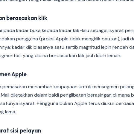
an berasaskan klik
aripada kadar buka kepada kadar klik-lalu sebagai isyarat peng
dakan pengguna (proksi Apple tidak mengklik pautan), jadi dat
ya: kadar klik biasanya satu tertib magnitud lebih rendah d
segmentasi yang dibina berdasarkan klik jauh lebih lemah.
men Apple
m pemasaran menambah keupayaan untuk mensegmen pelangg
Mail diletakkan dalam baldi penglibatan berasingan di mana 
satunya isyarat. Pengguna bukan Apple terus diukur berdasar
g lama.
at sisi pelayan