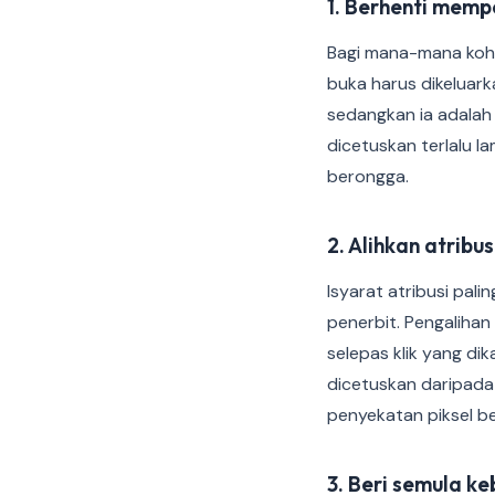
1. Berhenti memp
Bagi mana-mana koho
buka harus dikeluar
sedangkan ia adalah
dicetuskan terlalu l
berongga.
2. Alihkan atrib
Isyarat atribusi pal
penerbit. Pengaliha
selepas klik yang di
dicetuskan daripada 
penyekatan piksel be
3. Beri semula k