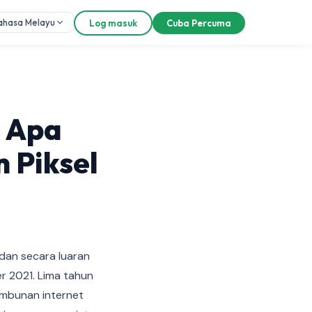
ahasa Melayu
Log masuk
Cuba Percuma
: Apa
 Piksel
 dan secara luaran
 2021. Lima tahun
timbunan internet