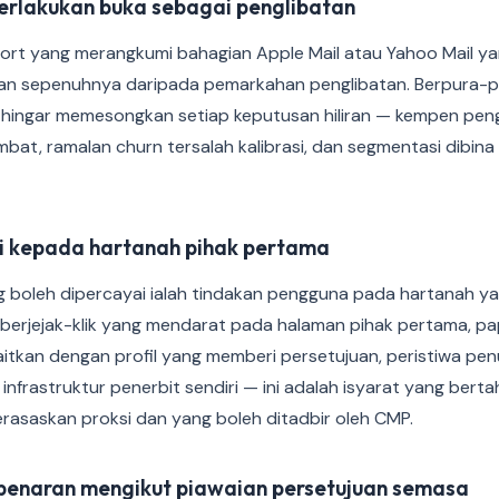
erlakukan buka sebagai penglibatan
rt yang merangkumi bahagian Apple Mail atau Yahoo Mail yan
kan sepenuhnya daripada pemarkahan penglibatan. Berpura-pu
 hingar memesongkan setiap keputusan hiliran — kempen pen
ambat, ramalan churn tersalah kalibrasi, dan segmentasi dibin
usi kepada hartanah pihak pertama
ing boleh dipercayai ialah tindakan pengguna pada hartanah ya
n berjejak-klik yang mendarat pada halaman pihak pertama, p
kaitkan dengan profil yang memberi persetujuan, peristiwa pe
infrastruktur penerbit sendiri — ini adalah isyarat yang bert
rasaskan proksi dan yang boleh ditadbir oleh CMP.
ebenaran mengikut piawaian persetujuan semasa