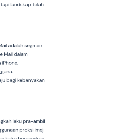
api landskap telah
Mail adalah segmen
e Mail dalam
 iPhone,
gguna.
ju bagi kebanyakan
ngkah laku pra-ambil
ggunaan proksi imej
kan buka berasaskan