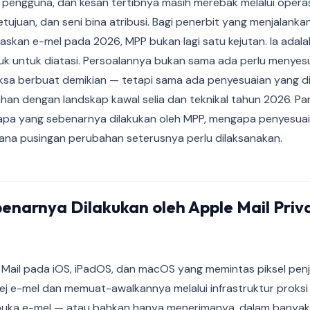
engguna, dan kesan tertibnya masih merebak melalui operas
ujuan, dan seni bina atribusi. Bagi penerbit yang menjalank
skan e-mel pada 2026, MPP bukan lagi satu kejutan. Ia adal
uk untuk diatasi. Persoalannya bukan sama ada perlu menyesu
ksa berbuat demikian — tetapi sama ada penyesuaian yang d
han dengan landskap kawal selia dan teknikal tahun 2026. Pa
a yang sebenarnya dilakukan oleh MPP, mengapa penyesuaia
mana pusingan perubahan seterusnya perlu dilaksanakan.
enarnya Dilakukan oleh Apple Mail Priv
asi Mail pada iOS, iPadOS, dan macOS yang memintas piksel pen
j e-mel dan memuat-awalkannya melalui infrastruktur proksi 
uka e-mel — atau bahkan hanya menerimanya, dalam banyak 