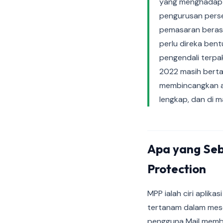
yang menghadap p
pengurusan perset
pemasaran berasa
perlu direka bent
pengendali terpa
2022 masih berta
membincangkan ap
lengkap, dan di 
Apa yang Seb
Protection
MPP ialah ciri aplik
tertanam dalam mese
pengguna Mail memb