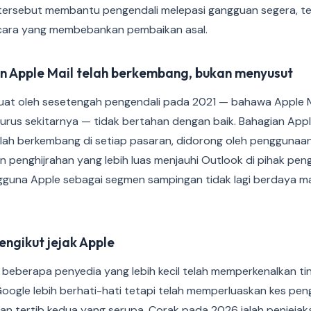
ersebut membantu pengendali melepasi gangguan segera, tet
 cara yang membebankan pembaikan asal.
n Apple Mail telah berkembang, bukan menyusut
uat oleh sesetengah pengendali pada 2021 — bahawa Apple 
urus sekitarnya — tidak bertahan dengan baik. Bahagian Appl
ah berkembang di setiap pasaran, didorong oleh penggunaan
 penghijrahan yang lebih luas menjauhi Outlook di pihak pen
una Apple sebagai segmen sampingan tidak lagi berdaya ma
mengikut jejak Apple
 beberapa penyedia yang lebih kecil telah memperkenalkan ti
Google lebih berhati-hati tetapi telah memperluaskan kes pen
n tertib kedua yang serupa. Corak pada 2026 ialah penjeja