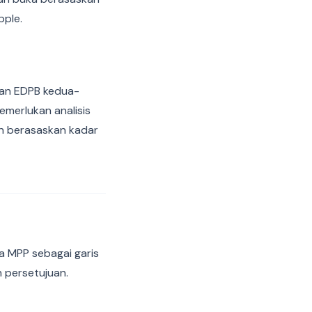
pple.
 dan EDPB kedua-
merlukan analisis
an berasaskan kadar
a MPP sebagai garis
n persetujuan.