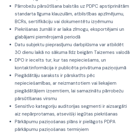
Pārrobežu pārsūtīšana balstās uz PDPC apstiprinātām
standarta līguma klauzulām, atbilstības apzīmējumu,
BCRs, sertifikāciju vai dokumentētu izņēmumu
Piekrišanas žurnāli ir ar laika zīmogu, eksportējami un
glabājami piemērojamā periodā
Datu subjektu pieprasījumu darbplūsma var atbildēt
30 dienu laikā no sākuma līdz beigām Taizemes valodā
DPO ir iecelts tur, kur tas nepieciešams, un
kontaktinformācija ir publicēta privātuma paziņojumā
Piegādātāju saraksts ir pārskatīts pēc
nepieciešamības, ar neizmantotiem vai liekajiem
piegādātājiem izņemtiem, lai samazinātu pārrobežu
pārsūtīšanas virsmu
Sensitīvo kategoriju auditorijas segmenti ir aizsargāti
aiz nepārprotamas, atsevišķi iegūtas piekrišanas
Pārkāpumu paziņošanas plāns ir pielāgots PDPA
pārkāpumu paziņošanas termiņiem