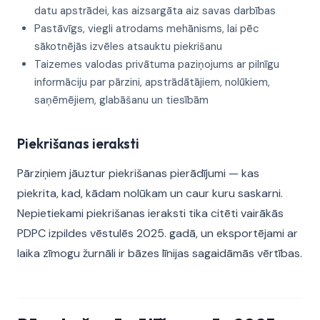
datu apstrādei, kas aizsargāta aiz savas darbības
Pastāvīgs, viegli atrodams mehānisms, lai pēc
sākotnējās izvēles atsauktu piekrišanu
Taizemes valodas privātuma paziņojums ar pilnīgu
informāciju par pārzini, apstrādātājiem, nolūkiem,
saņēmējiem, glabāšanu un tiesībām
Piekrišanas ieraksti
Pārziņiem jāuztur piekrišanas pierādījumi — kas
piekrita, kad, kādam nolūkam un caur kuru saskarni.
Nepietiekami piekrišanas ieraksti tika citēti vairākās
PDPC izpildes vēstulēs 2025. gadā, un eksportējami ar
laika zīmogu žurnāli ir bāzes līnijas sagaidāmās vērtības.