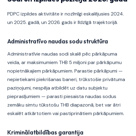
PDPC izpildes aktivitāte ir nozīmīgi eskalējusies 2024.
un 2025. gadā, un 2026. gads ir līdzīgā trajektorijā.
Administratīvo naudas sodu struktūra
Administratīvie naudas sodi skalē pēc pārkāpuma
veida, ar maksimumiem THB 5 miljoni par pārkāpumu
nopietnākajiem pārkāpumiem. Parastie pārkāpumi —
nepietiekami piekrišanas baneri, trūkstošie privātuma
paziņojumi, nespēja atbildēt uz datu subjektu
pieprasījumiem — parasti piesaista naudas sodus
zemāku simtu tūkstošu THB diapazonā, bet var ātri
eskalēt atkārtotiem vai pastiprinātiem pārkāpumiem.
Kriminālatbildības garantija