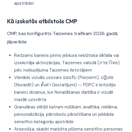
apstrādei
Kā izskatās atbilstošs CMP
CMP, kas konfigurēts Taizemes trafikam 2026. gadā,
jāparāda:
Redzams baneris pirms jebkura nebūtiska sīkfaila vai
izsekotāja aktivizācijas, Taizemes valodā (ภาษาไทย)
pēc noklusējuma Taizemes lietotājiem
Vienāds vizuāls uzsvars ยอมรับ (Pieņemt), ปฏิเสธ
(Noraidīt) un ตั้งค่า (Iestatījumi) — PDPC ir kritizējis
baneru dizainus, kur Noraidīšanas darbība ir vizuāli
mazāk uzsvērta
Granulāras slēdži katram nolūkam: analītika, reklāma,
personalizācija, pārrobežu pārsūtīšana un jebkāda
sensitīvo kategoriju apstrāde
Atsevišķa, skaidri marķēta plūsma sensitīvo personas