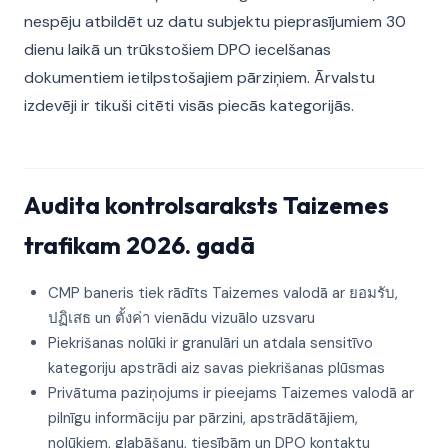
nespēju atbildēt uz datu subjektu pieprasījumiem 30
dienu laikā un trūkstošiem DPO iecelšanas
dokumentiem ietilpstošajiem pārziņiem. Ārvalstu
izdevēji ir tikuši citēti visās piecās kategorijās.
Audita kontrolsaraksts Taizemes
trafikam 2026. gadā
CMP baneris tiek rādīts Taizemes valodā ar ยอมรับ,
ปฏิเสธ un ตั้งค่า vienādu vizuālo uzsvaru
Piekrišanas nolūki ir granulāri un atdala sensitīvo
kategoriju apstrādi aiz savas piekrišanas plūsmas
Privātuma paziņojums ir pieejams Taizemes valodā ar
pilnīgu informāciju par pārzini, apstrādātājiem,
nolūkiem, glabāšanu, tiesībām un DPO kontaktu