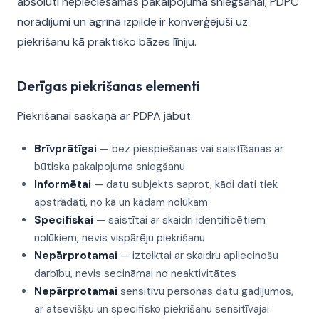
absolūti nepieciešamas pakalpojuma sniegšanai, PDPC
norādījumi un agrīnā izpilde ir konverģējuši uz
piekrišanu kā praktisko bāzes līniju.
Derīgas piekrišanas elementi
Piekrišanai saskaņā ar PDPA jābūt:
Brīvprātīgai
— bez piespiešanas vai saistīšanas ar
būtiska pakalpojuma sniegšanu
Informētai
— datu subjekts saprot, kādi dati tiek
apstrādāti, no kā un kādam nolūkam
Specifiskai
— saistītai ar skaidri identificētiem
nolūkiem, nevis vispārēju piekrišanu
Nepārprotamai
— izteiktai ar skaidru apliecinošu
darbību, nevis secināmai no neaktivitātes
Nepārprotamai
sensitīvu personas datu gadījumos,
ar atsevišķu un specifisko piekrišanu sensitīvajai