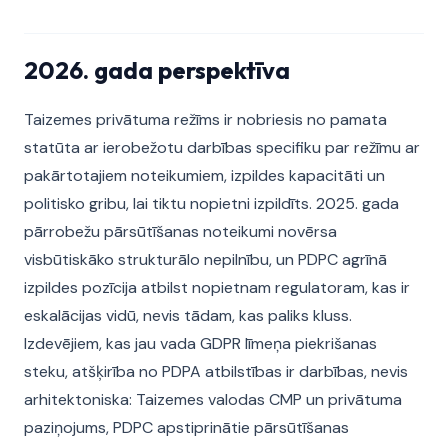
2026. gada perspektīva
Taizemes privātuma režīms ir nobriesis no pamata
statūta ar ierobežotu darbības specifiku par režīmu ar
pakārtotajiem noteikumiem, izpildes kapacitāti un
politisko gribu, lai tiktu nopietni izpildīts. 2025. gada
pārrobežu pārsūtīšanas noteikumi novērsa
visbūtiskāko strukturālo nepilnību, un PDPC agrīnā
izpildes pozīcija atbilst nopietnam regulatoram, kas ir
eskalācijas vidū, nevis tādam, kas paliks kluss.
Izdevējiem, kas jau vada GDPR līmeņa piekrišanas
steku, atšķirība no PDPA atbilstības ir darbības, nevis
arhitektoniska: Taizemes valodas CMP un privātuma
paziņojums, PDPC apstiprinātie pārsūtīšanas