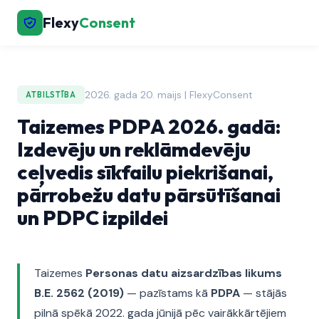
Flexy
Consent
2026. gada 20. maijs | FlexyConsent
ATBILSTĪBA
Taizemes PDPA 2026. gadā:
Izdevēju un reklāmdevēju
ceļvedis sīkfailu piekrišanai,
pārrobežu datu pārsūtīšanai
un PDPC izpildei
Taizemes
Personas datu aizsardzības likums
B.E. 2562 (2019)
— pazīstams kā
PDPA
— stājās
pilnā spēkā 2022. gada jūnijā pēc vairākkārtējiem