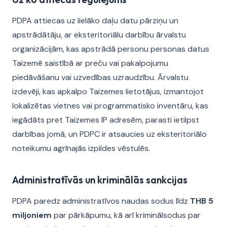
PDPA attiecas uz lielāko daļu datu pārziņu un
apstrādātāju, ar eksteritoriālu darbību ārvalstu
organizācijām, kas apstrādā personu personas datus
Taizemē saistībā ar preču vai pakalpojumu
piedāvāšanu vai uzvedības uzraudzību. Ārvalstu
izdevēji, kas apkalpo Taizemes lietotājus, izmantojot
lokalizētas vietnes vai programmatisko inventāru, kas
iegādāts pret Taizemes IP adresēm, parasti ietilpst
darbības jomā, un PDPC ir atsaucies uz eksteritoriālo
noteikumu agrīnajās izpildes vēstulēs.
Administratīvās un kriminālās sankcijas
PDPA paredz administratīvos naudas sodus līdz
THB 5
miljoniem
par pārkāpumu, kā arī kriminālsodus par