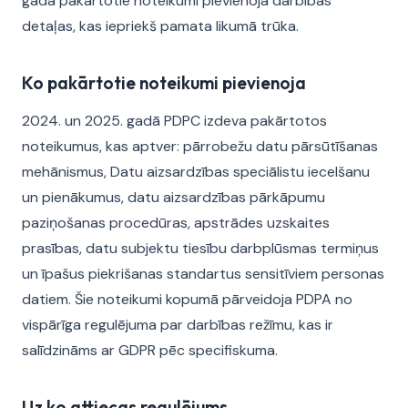
gada pakārtotie noteikumi pievienoja darbības
detaļas, kas iepriekš pamata likumā trūka.
Ko pakārtotie noteikumi pievienoja
2024. un 2025. gadā PDPC izdeva pakārtotos
noteikumus, kas aptver: pārrobežu datu pārsūtīšanas
mehānismus, Datu aizsardzības speciālistu iecelšanu
un pienākumus, datu aizsardzības pārkāpumu
paziņošanas procedūras, apstrādes uzskaites
prasības, datu subjektu tiesību darbplūsmas termiņus
un īpašus piekrišanas standartus sensitīviem personas
datiem. Šie noteikumi kopumā pārveidoja PDPA no
vispārīga regulējuma par darbības režīmu, kas ir
salīdzināms ar GDPR pēc specifiskuma.
Uz ko attiecas regulējums