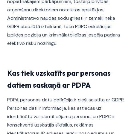
nopietnākajiem pārkāpumiem, tostarp brīvības
atņemšanu direktoriem noteiktos apstākļos.
Administratīvo naudas sodu griesti ir zemāki nekā
GDPR absolūtā izteiksmē, taču PDPC eskalācijas
izpildes pozīcija un kriminālatbildības iespēja padara
efektīvo risku nozīmīgu.
Kas tiek uzskatīts par personas
datiem saskaņā ar PDPA
PDPA personas datu definīcija ir cieši saistīta ar GDPR.
Personas dati ir informācija, kas attiecas uz
identificētu vai identificējamu personu, un PDPC ir
konsekventi uzskatījis sīkfailus, reklāmas
identifikatorus, IP adreses, ierīču nospiedumus un