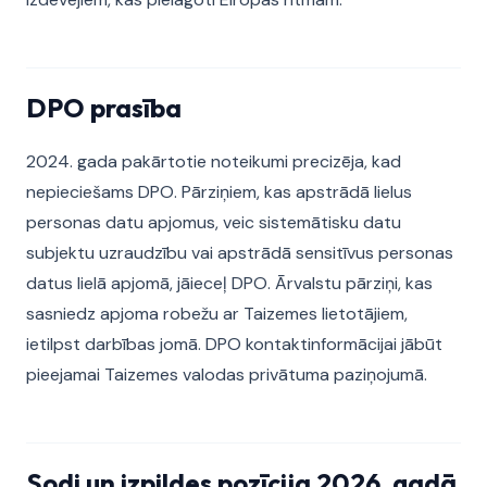
DPO prasība
2024. gada pakārtotie noteikumi precizēja, kad
nepieciešams DPO. Pārziņiem, kas apstrādā lielus
personas datu apjomus, veic sistemātisku datu
subjektu uzraudzību vai apstrādā sensitīvus personas
datus lielā apjomā, jāieceļ DPO. Ārvalstu pārziņi, kas
sasniedz apjoma robežu ar Taizemes lietotājiem,
ietilpst darbības jomā. DPO kontaktinformācijai jābūt
pieejamai Taizemes valodas privātuma paziņojumā.
Sodi un izpildes pozīcija 2026. gadā