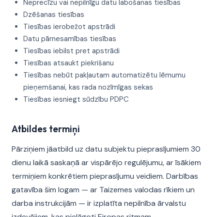
Neprecīzu vai nepilnīgu datu labošanas tiesības
Dzēšanas tiesības
Tiesības ierobežot apstrādi
Datu pārnesamības tiesības
Tiesības iebilst pret apstrādi
Tiesības atsaukt piekrišanu
Tiesības nebūt pakļautam automatizētu lēmumu
pieņemšanai, kas rada nozīmīgas sekas
Tiesības iesniegt sūdzību PDPC
Atbildes termiņi
Pārziņiem jāatbild uz datu subjektu pieprasījumiem 30
dienu laikā saskaņā ar vispārējo regulējumu, ar īsākiem
termiņiem konkrētiem pieprasījumu veidiem. Darbības
gatavība šim logam — ar Taizemes valodas rīkiem un
darba instrukcijām — ir izplatīta nepilnība ārvalstu
izdevējiem, kas pielāgoti Eiropas ritmam.