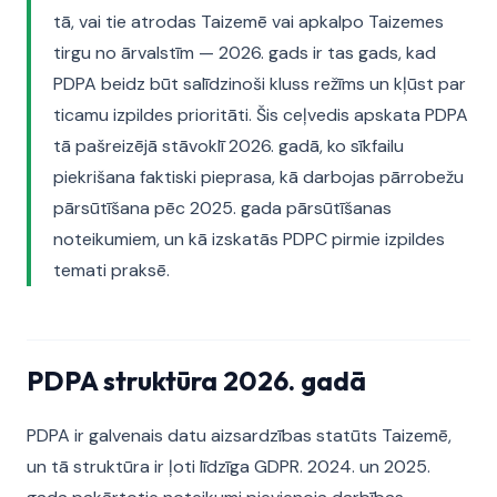
tā, vai tie atrodas Taizemē vai apkalpo Taizemes
tirgu no ārvalstīm — 2026. gads ir tas gads, kad
PDPA beidz būt salīdzinoši kluss režīms un kļūst par
ticamu izpildes prioritāti. Šis ceļvedis apskata PDPA
tā pašreizējā stāvoklī 2026. gadā, ko sīkfailu
piekrišana faktiski pieprasa, kā darbojas pārrobežu
pārsūtīšana pēc 2025. gada pārsūtīšanas
noteikumiem, un kā izskatās PDPC pirmie izpildes
temati praksē.
PDPA struktūra 2026. gadā
PDPA ir galvenais datu aizsardzības statūts Taizemē,
un tā struktūra ir ļoti līdzīga GDPR. 2024. un 2025.