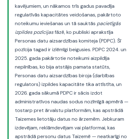
kavējumiem, un nākamos trīs gadus pavadīja
regulatīvās kapacitātes veidošanas, pakārtoto
noteikumu ieviešanas un tā sauktās
pacietīgās
izpildes pozīcijas
fāzē, ko publiski aprakstīja
Personas datu aizsardzības komiteja (PDPC). Šī
pozīcija tagad ir izlēmīgi beigusies. PDPC 2024. un
2025. gada pakārtotie noteikumi aizpildīja
nepilnības, ko bija atstājis pamata statūts,
Personas datu aizsardzības biroja (darbības
regulators) izpildes kapacitāte tika attīstīta, un
2026. gada sākumā PDPC ir sācis izdot
administratīvos naudas sodus nozīmīgā apmērā —
tostarp pret ārvalstu platformām, kas apstrādā
Taizemes lietotāju datus no ārzemēm. Jebkuram
izdevējam, reklāmdevējam vai platformai, kas
apstrādā personu datus Taizemē — neatkarīgi no