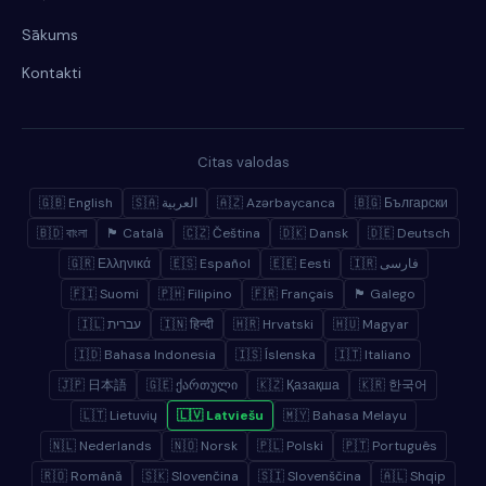
Sākums
Kontakti
Citas valodas
🇬🇧 English
🇸🇦 العربية
🇦🇿 Azərbaycanca
🇧🇬 Български
🇧🇩 বাংলা
🏴 Català
🇨🇿 Čeština
🇩🇰 Dansk
🇩🇪 Deutsch
🇬🇷 Ελληνικά
🇪🇸 Español
🇪🇪 Eesti
🇮🇷 فارسی
🇫🇮 Suomi
🇵🇭 Filipino
🇫🇷 Français
🏴 Galego
🇮🇱 עברית
🇮🇳 हिन्दी
🇭🇷 Hrvatski
🇭🇺 Magyar
🇮🇩 Bahasa Indonesia
🇮🇸 Íslenska
🇮🇹 Italiano
🇯🇵 日本語
🇬🇪 ქართული
🇰🇿 Қазақша
🇰🇷 한국어
🇱🇹 Lietuvių
🇱🇻 Latviešu
🇲🇾 Bahasa Melayu
🇳🇱 Nederlands
🇳🇴 Norsk
🇵🇱 Polski
🇵🇹 Português
🇷🇴 Română
🇸🇰 Slovenčina
🇸🇮 Slovenščina
🇦🇱 Shqip