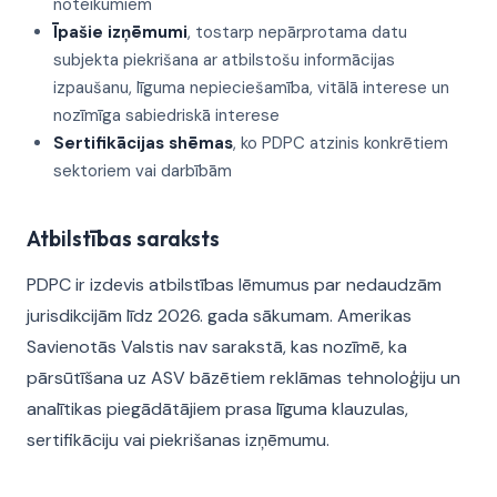
noteikumiem
Īpašie izņēmumi
, tostarp nepārprotama datu
subjekta piekrišana ar atbilstošu informācijas
izpaušanu, līguma nepieciešamība, vitālā interese un
nozīmīga sabiedriskā interese
Sertifikācijas shēmas
, ko PDPC atzinis konkrētiem
sektoriem vai darbībām
Atbilstības saraksts
PDPC ir izdevis atbilstības lēmumus par nedaudzām
jurisdikcijām līdz 2026. gada sākumam. Amerikas
Savienotās Valstis nav sarakstā, kas nozīmē, ka
pārsūtīšana uz ASV bāzētiem reklāmas tehnoloģiju un
analītikas piegādātājiem prasa līguma klauzulas,
sertifikāciju vai piekrišanas izņēmumu.