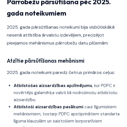
Pārrobežu pārsūtīšana pēc 2025.
gada noteikumiem
2025. gada pārsūtīšanas noteikumi bija visbūtiskākā
nesenā attīstība ārvalstu izdevējiem, precizējot
pieejamos mehānismus pārrobežu datu plūsmām.
Atzītie pārsūtīšanas mehānismi
2025. gada noteikumi paredz četrus primāros ceļus:
Atbilstošas aizsardzības apzīmējums
, kur PDPC ir
novērtējis galamērķa valsti kā nodrošinošu atbilstošu
aizsardzību
Atbilstoši aizsardzības pasākumi
caur līgumiskiem
mehānismiem, tostarp PDPC apstiprinātiem standarta
līguma klauzulām un saistošiem korporatīviem