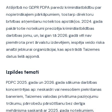
Atšķirībā no GDPR PDPA paredz kriminālatbildību par
nopietnākajiem pārkāpumiem, tostarp direktoru
brīvības atņemšanu noteiktos apstākļos. 2024. gada
pakārtotie noteikumi precizēja kriminālatbildības
darbības jomu, un, lai gan tā 2026. gadā vēl nav
piemērota pret ārvalstu izdevējiem, iespēja veido riska
analīzi jebkurai organizācijai, kas apstrādā Taizemes
datus lielā apjomā.
Izpildes temati
PDPC 2025. gada un 2026. gada sākuma darbības
koncentrējas ap: neskaidri vai neesošiem piekrišanas
baneriem, Taizemes valodas privātuma paziņojumu
trūkumu, pārrobežu pārsūtīšanu bez derīga
mehānisma saskaņā ar 2025. gada noteikumiem,