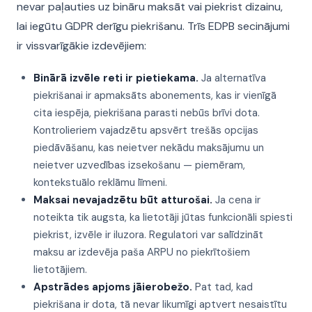
nevar paļauties uz bināru maksāt vai piekrist dizainu,
lai iegūtu GDPR derīgu piekrišanu. Trīs EDPB secinājumi
ir vissvarīgākie izdevējiem:
Binārā izvēle reti ir pietiekama.
Ja alternatīva
piekrišanai ir apmaksāts abonements, kas ir vienīgā
cita iespēja, piekrišana parasti nebūs brīvi dota.
Kontrolieriem vajadzētu apsvērt trešās opcijas
piedāvāšanu, kas neietver nekādu maksājumu un
neietver uzvedības izsekošanu — piemēram,
kontekstuālo reklāmu līmeni.
Maksai nevajadzētu būt atturošai.
Ja cena ir
noteikta tik augsta, ka lietotāji jūtas funkcionāli spiesti
piekrist, izvēle ir iluzora. Regulatori var salīdzināt
maksu ar izdevēja paša ARPU no piekrītošiem
lietotājiem.
Apstrādes apjoms jāierobežo.
Pat tad, kad
piekrišana ir dota, tā nevar likumīgi aptvert nesaistītu