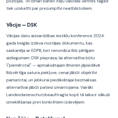
pozīcijas. Tīri bināri baneri itāļu valodas vietnēs tagad
tiek uzskatīti par prezumptīvi neatbilstošiem.
Vācija — DSK
Vācijas datu aizsardzības iestāžu konference 2024.
gada beigās izdeva nostājas dokumentu, kas
saskanēja ar EDPB, bet nenonāca līdz pilnīgam
aizliegumam. DSK pieprasa, lai alternatīva būtu
\"piemērota\" — apmaksātajam līmenim jāpiedāvā
līdzvērtīga satura piekļuve, cenai jābūt objektīvi
pamatotai, un jebkurai piedāvātajai bezmaksas
alternatīvai jābūt patiesi izmantojama. Vairāki
Landesdatenschutzbeauftragte kopš tā laika ir sākuši
izmeklēšanas pret konkrētiem izdevējiem.