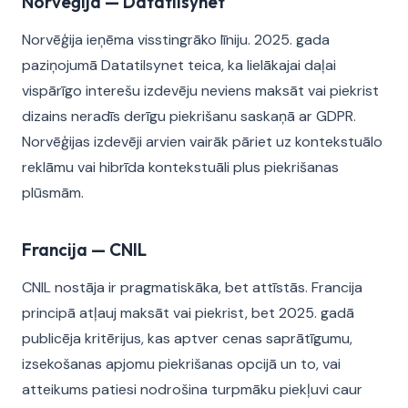
Norvēģija — Datatilsynet
Norvēģija ieņēma visstingrāko līniju. 2025. gada
paziņojumā Datatilsynet teica, ka lielākajai daļai
vispārīgo interešu izdevēju neviens maksāt vai piekrist
dizains neradīs derīgu piekrišanu saskaņā ar GDPR.
Norvēģijas izdevēji arvien vairāk pāriet uz kontekstuālo
reklāmu vai hibrīda kontekstuāli plus piekrišanas
plūsmām.
Francija — CNIL
CNIL nostāja ir pragmatiskāka, bet attīstās. Francija
principā atļauj maksāt vai piekrist, bet 2025. gadā
publicēja kritērijus, kas aptver cenas saprātīgumu,
izsekošanas apjomu piekrišanas opcijā un to, vai
atteikums patiesi nodrošina turpmāku piekļuvi caur