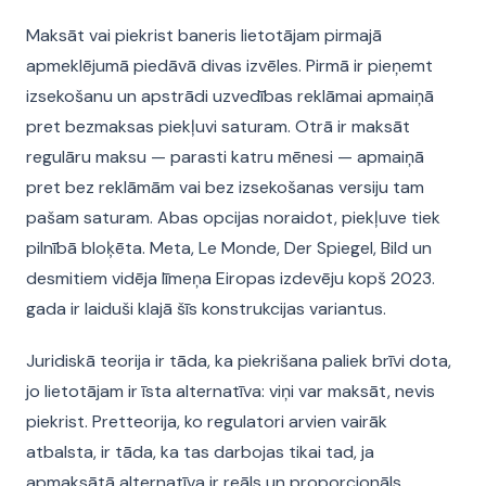
Maksāt vai piekrist baneris lietotājam pirmajā
apmeklējumā piedāvā divas izvēles. Pirmā ir pieņemt
izsekošanu un apstrādi uzvedības reklāmai apmaiņā
pret bezmaksas piekļuvi saturam. Otrā ir maksāt
regulāru maksu — parasti katru mēnesi — apmaiņā
pret bez reklāmām vai bez izsekošanas versiju tam
pašam saturam. Abas opcijas noraidot, piekļuve tiek
pilnībā bloķēta. Meta, Le Monde, Der Spiegel, Bild un
desmitiem vidēja līmeņa Eiropas izdevēju kopš 2023.
gada ir laiduši klajā šīs konstrukcijas variantus.
Juridiskā teorija ir tāda, ka piekrišana paliek brīvi dota,
jo lietotājam ir īsta alternatīva: viņi var maksāt, nevis
piekrist. Pretteorija, ko regulatori arvien vairāk
atbalsta, ir tāda, ka tas darbojas tikai tad, ja
apmaksātā alternatīva ir reāls un proporcionāls