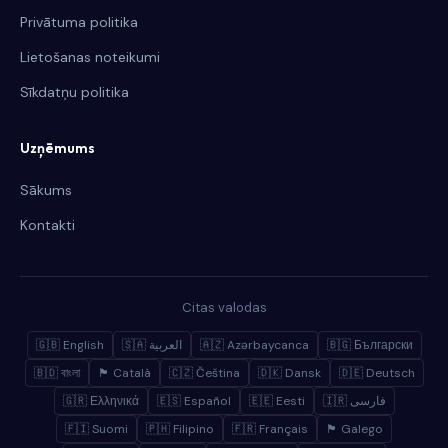
Privātuma politika
Lietošanas noteikumi
Sīkdatņu politika
Uzņēmums
Sākums
Kontakti
Citas valodas
🇬🇧 English
🇸🇦 العربية
🇦🇿 Azərbaycanca
🇧🇬 Български
🇧🇩 বাংলা
🏴 Català
🇨🇿 Čeština
🇩🇰 Dansk
🇩🇪 Deutsch
🇬🇷 Ελληνικά
🇪🇸 Español
🇪🇪 Eesti
🇮🇷 فارسی
🇫🇮 Suomi
🇵🇭 Filipino
🇫🇷 Français
🏴 Galego