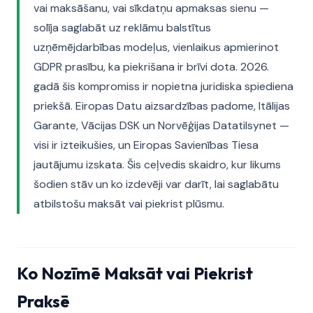
vai maksāšanu, vai sīkdatņu apmaksas sienu —
solīja saglabāt uz reklāmu balstītus
uzņēmējdarbības modeļus, vienlaikus apmierinot
GDPR prasību, ka piekrišana ir brīvi dota. 2026.
gadā šis kompromiss ir nopietna juridiska spiediena
priekšā. Eiropas Datu aizsardzības padome, Itālijas
Garante, Vācijas DSK un Norvēģijas Datatilsynet —
visi ir izteikušies, un Eiropas Savienības Tiesa
jautājumu izskata. Šis ceļvedis skaidro, kur likums
šodien stāv un ko izdevēji var darīt, lai saglabātu
atbilstošu maksāt vai piekrist plūsmu.
Ko Nozīmē Maksāt vai Piekrist
Praksē