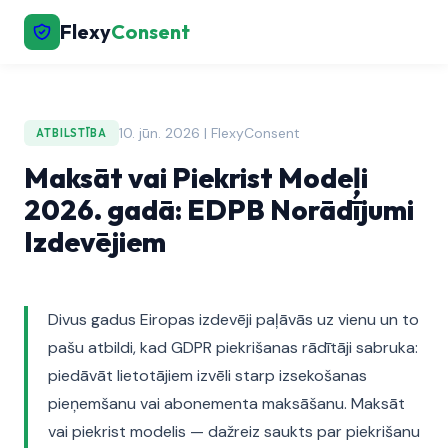
Flexy
Consent
10. jūn. 2026 | FlexyConsent
ATBILSTĪBA
Maksāt vai Piekrist Modeļi
2026. gadā: EDPB Norādījumi
Izdevējiem
Divus gadus Eiropas izdevēji paļāvās uz vienu un to
pašu atbildi, kad GDPR piekrišanas rādītāji sabruka:
piedāvāt lietotājiem izvēli starp izsekošanas
pieņemšanu vai abonementa maksāšanu. Maksāt
vai piekrist modelis — dažreiz saukts par piekrišanu