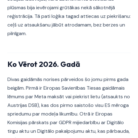
plūsmas bija ievērojami grūtākas nekā sākotnējā
reģistrācija. Tā pati loģika tagad attiecas uz piekrišanu:
ceļš uz atsaukšanu jābūt atrodamam, bez berzes un
pilnīgam.
Ko Vērot 2026. Gadā
Divas gaidāmās norises pārveidos šo jomu pirms gada
beigām. Pirmā ir Eiropas Savienības Tiesas gaidāmais
lēmums par Meta maksāt vai piekrist lietu (atsaukts no
Austrijas DSB), kas dos pirmo saistošo visu ES mēroga
spriedumu par modeļa likumību. Otrā ir Eiropas
Komisijas pārskats par GDPR mijiedarbību ar Digitālo
tirgu aktu un Digitālo pakalpojumu aktu, kas pārbauda,