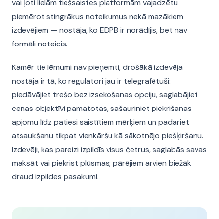
vai ļoti lielām tiešsaistes platformām vajadzētu
piemērot stingrākus noteikumus nekā mazākiem
izdevējiem — nostāja, ko EDPB ir norādījis, bet nav
formāli noteicis.
Kamēr tie lēmumi nav pieņemti, drošākā izdevēja
nostāja ir tā, ko regulatori jau ir telegrafētuši:
piedāvājiet trešo bez izsekošanas opciju, saglabājiet
cenas objektīvi pamatotas, sašauriniet piekrišanas
apjomu līdz patiesi saistītiem mērķiem un padariet
atsaukšanu tikpat vienkāršu kā sākotnējo piešķiršanu.
Izdevēji, kas pareizi izpildīs visus četrus, saglabās savas
maksāt vai piekrist plūsmas; pārējiem arvien biežāk
draud izpildes pasākumi.