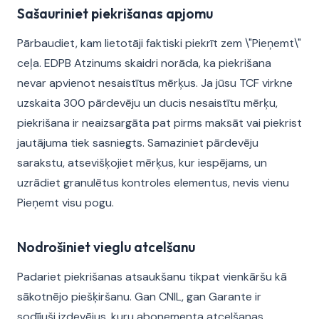
Sašauriniet piekrišanas apjomu
Pārbaudiet, kam lietotāji faktiski piekrīt zem \"Pieņemt\"
ceļa. EDPB Atzinums skaidri norāda, ka piekrišana
nevar apvienot nesaistītus mērķus. Ja jūsu TCF virkne
uzskaita 300 pārdevēju un ducis nesaistītu mērķu,
piekrišana ir neaizsargāta pat pirms maksāt vai piekrist
jautājuma tiek sasniegts. Samaziniet pārdevēju
sarakstu, atsevišķojiet mērķus, kur iespējams, un
uzrādiet granulētus kontroles elementus, nevis vienu
Pieņemt visu pogu.
Nodrošiniet vieglu atcelšanu
Padariet piekrišanas atsaukšanu tikpat vienkāršu kā
sākotnējo piešķiršanu. Gan CNIL, gan Garante ir
sodījuši izdevējus, kuru abonementa atcelšanas