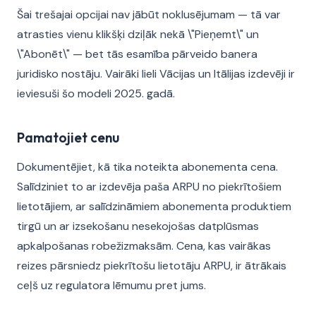
Šai trešajai opcijai nav jābūt noklusējumam — tā var
atrasties vienu klikšķi dziļāk nekā \"Pieņemt\" un
\"Abonēt\" — bet tās esamība pārveido banera
juridisko nostāju. Vairāki lieli Vācijas un Itālijas izdevēji ir
ieviesuši šo modeli 2025. gadā.
Pamatojiet cenu
Dokumentējiet, kā tika noteikta abonementa cena.
Salīdziniet to ar izdevēja paša ARPU no piekrītošiem
lietotājiem, ar salīdzināmiem abonementa produktiem
tirgū un ar izsekošanu nesekojošas datplūsmas
apkalpošanas robežizmaksām. Cena, kas vairākas
reizes pārsniedz piekrītošu lietotāju ARPU, ir ātrākais
ceļš uz regulatora lēmumu pret jums.