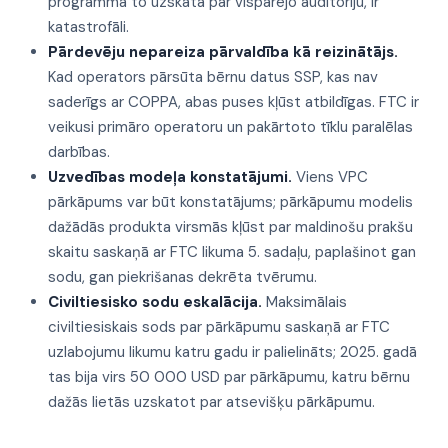
programma to uzskata par vispārējo auditoriju, ir
katastrofāli.
Pārdevēju nepareiza pārvaldība kā reizinātājs.
Kad operators pārsūta bērnu datus SSP, kas nav
saderīgs ar COPPA, abas puses kļūst atbildīgas. FTC ir
veikusi primāro operatoru un pakārtoto tīklu paralēlas
darbības.
Uzvedības modeļa konstatājumi.
Viens VPC
pārkāpums var būt konstatājums; pārkāpumu modelis
dažādās produkta virsmās kļūst par maldinošu prakšu
skaitu saskaņā ar FTC likuma 5. sadaļu, paplašinot gan
sodu, gan piekrišanas dekrēta tvērumu.
Civiltiesisko sodu eskalācija.
Maksimālais
civiltiesiskais sods par pārkāpumu saskaņā ar FTC
uzlabojumu likumu katru gadu ir palielināts; 2025. gadā
tas bija virs 50 000 USD par pārkāpumu, katru bērnu
dažās lietās uzskatot par atsevišķu pārkāpumu.