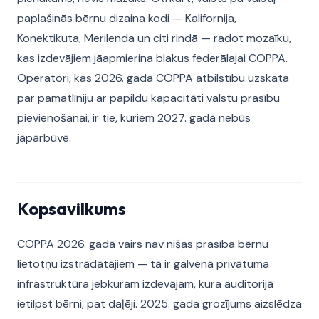
paplašinās bērnu dizaina kodi — Kalifornija,
Konektikuta, Merilenda un citi rindā — radot mozaīku,
kas izdevājiem jāapmierina blakus federālajai COPPA.
Operatori, kas 2026. gada COPPA atbilstību uzskata
par pamatlīniju ar papildu kapacitāti valstu prasību
pievienošanai, ir tie, kuriem 2027. gadā nebūs
jāpārbūvē.
Kopsavilkums
COPPA 2026. gadā vairs nav nišas prasība bērnu
lietotņu izstrādātājiem — tā ir galvenā privātuma
infrastruktūra jebkuram izdevājam, kura auditorijā
ietilpst bērni, pat daļēji. 2025. gada grozījums aizslēdza