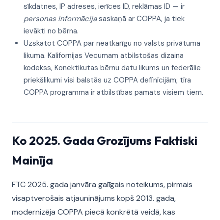
sīkdatnes, IP adreses, ierīces ID, reklāmas ID — ir
personas informācija
saskaņā ar COPPA, ja tiek
ievākti no bērna.
Uzskatot COPPA par neatkarīgu no valsts privātuma
likuma. Kalifornijas Vecumam atbilstošas dizaina
kodekss, Konektikutas bērnu datu likums un federālie
priekšlikumi visi balstās uz COPPA definīcijām; tīra
COPPA programma ir atbilstības pamats visiem tiem.
Ko 2025. Gada Grozījums Faktiski
Mainīja
FTC 2025. gada janvāra galīgais noteikums, pirmais
visaptverošais atjauninājums kopš 2013. gada,
modernizēja COPPA piecā konkrētā veidā, kas