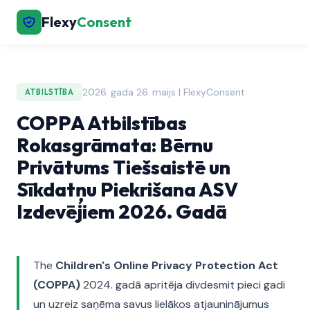
Flexy
Consent
2026. gada 26. maijs | FlexyConsent
ATBILSTĪBA
COPPA Atbilstības
Rokasgrāmata: Bērnu
Privātums Tiešsaistē un
Sīkdatņu Piekrišana ASV
Izdevējiem 2026. Gadā
The
Children's Online Privacy Protection Act
(COPPA)
2024. gadā apritēja divdesmit pieci gadi
un uzreiz saņēma savus lielākos atjauninājumus