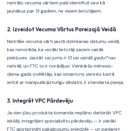
neitrālo vecuma vārtiem paši identificē sevi kā
jaunākus par 13 gadiem, ne visiem lietotājiem.
2. Izveidot Vecuma Vārtus Pareizajā Veidā
Neitrālie vecuma vārti jautā dzimšanas datumu veidā,
kas nenorāda, ka vecāki lietotāji saņem vairāk
piekļuves. Jautāt
vai jums ir 13 vai vairāk gadu?
nav
neitrāli, un FTC to ir norādījusi. Vienkāršs mēnesis-
diena-gads izvēlētājs, kas izmantots vienreiz katrā
ierīcē ar manipulācijizturīgu sīkdatni, ir standarta pieeja.
3. Integrēt VPC Pārdevēju
Ja vien jūsu produkta komanda neplāno darbināt VPC
iekšēji, integrējiet specializētu pārdevēju — ir vairāki
FTC apstiprināti pakalpojumu sniedzēji — un padariet