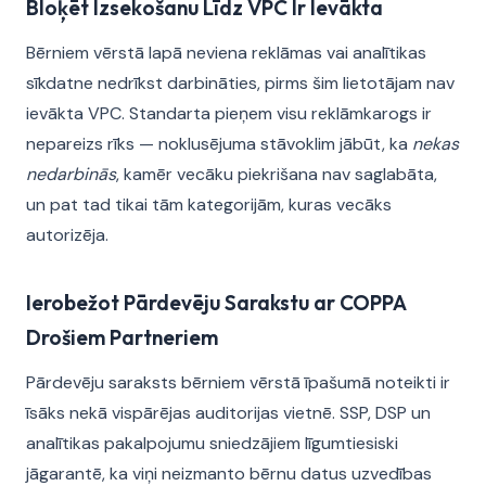
Bloķēt Izsekošanu Līdz VPC Ir Ievākta
Bērniem vērstā lapā neviena reklāmas vai analītikas
sīkdatne nedrīkst darbināties, pirms šim lietotājam nav
ievākta VPC. Standarta pieņem visu reklāmkarogs ir
nepareizs rīks — noklusējuma stāvoklim jābūt, ka
nekas
nedarbinās
, kamēr vecāku piekrišana nav saglabāta,
un pat tad tikai tām kategorijām, kuras vecāks
autorizēja.
Ierobežot Pārdevēju Sarakstu ar COPPA
Drošiem Partneriem
Pārdevēju saraksts bērniem vērstā īpašumā noteikti ir
īsāks nekā vispārējas auditorijas vietnē. SSP, DSP un
analītikas pakalpojumu sniedzājiem līgumtiesiski
jāgarantē, ka viņi neizmanto bērnu datus uzvedības