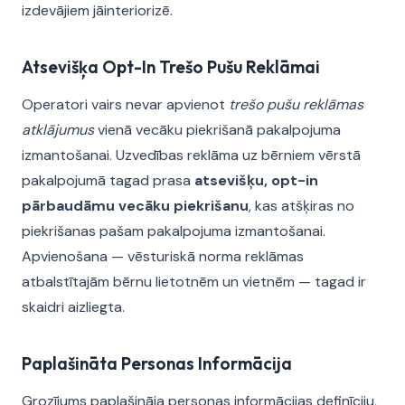
izdevājiem jāinteriorizē.
Atsevišķa Opt-In Trešo Pušu Reklāmai
Operatori vairs nevar apvienot
trešo pušu reklāmas
atklājumus
vienā vecāku piekrišanā pakalpojuma
izmantošanai. Uzvedības reklāma uz bērniem vērstā
pakalpojumā tagad prasa
atsevišķu, opt-in
pārbaudāmu vecāku piekrišanu
, kas atšķiras no
piekrišanas pašam pakalpojuma izmantošanai.
Apvienošana — vēsturiskā norma reklāmas
atbalstītajām bērnu lietotnēm un vietnēm — tagad ir
skaidri aizliegta.
Paplašināta Personas Informācija
Grozījums paplašināja personas informācijas definīciju,