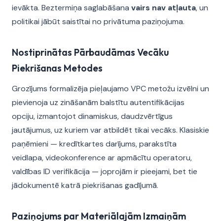
ievākta. Beztermiņa saglabāšana
vairs nav atļauta
, un
politikai jābūt saistītai no privātuma paziņojuma.
Nostiprinātas Pārbaudāmas Vecāku
Piekrišanas Metodes
Grozījums formalizēja pieļaujamo VPC metožu izvēlni un
pievienoja uz zināšanām balstītu autentifikācijas
opciju, izmantojot dinamiskus, daudzvērtīgus
jautājumus, uz kuriem var atbildēt tikai vecāks. Klasiskie
paņēmieni — kredītkartes darījums, parakstīta
veidlapa, videokonference ar apmācītu operatoru,
valdības ID verifikācija — joprojām ir pieejami, bet tie
jādokumentē katrā piekrišanas gadījumā.
Paziņojums par Materiālajām Izmaiņām