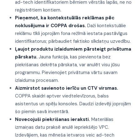
ad-tech identifikatoriem bērniem vērstās lapās, ne no
reģistrētiem kontiem.
Pieņemot, ka kontekstuālās reklāmas pēc
noklusējuma ir COPPA drošas.
Daži kontekstuālie
reklāmu tīkli joprojām fona režīmā iestata pastāvīgus
identifikatorus; pārbaudiet faktisko sīkdatņu uzvedību.
Ļaujot produktu izlaidumiem pārsteigt privātuma
pārskatu.
Jauna funkcija, kas pievienota bez
piekrišanas dekrēta pārskata, var anulēt visu jūsu
programmu. Pievienojiet privātuma vārtu savam
izlaiduma procesam.
Aizmirstot savienoto ierīču un CTV virsmas.
COPPA skaidri aptver viedtelevīzorus, balss
asistentus un spēļu konsoles. Daudzi izdevēji joprojām
šo piemin savā inventārā.
Novecojuši piekrišanas ieraksti.
Materiālas
izmaiņas datu praksē anulē iepriekšējo VPC.
Izdevājiem, kas mēneša ietvaros veic ad-tech