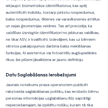
iekļaujot
biometriskos identifikatorus
, kas spēj
autentificēt indivīdu, tostarp pirkstu nospiedumus,
balss nospiedumus, tīklenes vai varavīksnenes attēlus
un sejas ģeometrijas veidnes. Tas arī precizēja, ka
valdības izsniegtie identifikatori
no jebkuras valdības,
ne tikai ASV, ir kvalificēti. Izdevājiem, kas uz bērniem
vērstos pakalpojumos darbina balss meklēšanas
funkcijas, AI asistentus vai fotoattēlu augšupielādes
rīkus, šie plūsmi jāsalīdzina ar jauno definīciju.
Datu Saglabāšanas Ierobežojumi
Jaunais noteikums prasa operatoriem publicēt
rakstveida saglabāšanas politiku, kas ierobežo bērnu
personas informācijas uzglabāšanu līdz saprātīgi
nepieciešamajam, lai izpildītu nolūku, kuram tā tika