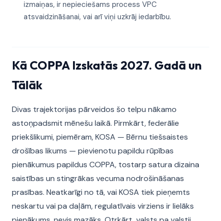
izmaiņas, ir nepieciešams process VPC
atsvaidzināšanai, vai arī viņi uzkrāj iedarbību.
Kā COPPA Izskatās 2027. Gadā un
Tālāk
Divas trajektorijas pārveidos šo telpu nākamo
astoņpadsmit mēnešu laikā. Pirmkārt, federālie
priekšlikumi, piemēram, KOSA — Bērnu tiešsaistes
drošības likums — pievienotu papildu rūpības
pienākumus papildus COPPA, tostarp satura dizaina
saistības un stingrākas vecuma nodrošināšanas
prasības. Neatkarīgi no tā, vai KOSA tiek pieņemts
neskartu vai pa daļām, regulatīvais virziens ir lielāks
pienākums, nevis mazāks. Otrkārt, valsts pa valstij