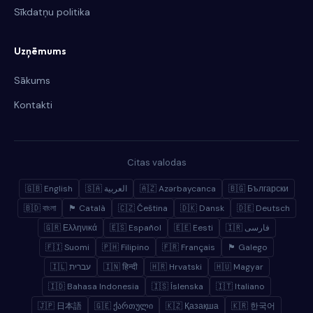
Sīkdatņu politika
Uzņēmums
Sākums
Kontakti
Citas valodas
🇬🇧 English
🇸🇦 العربية
🇦🇿 Azərbaycanca
🇧🇬 Български
🇧🇩 বাংলা
🏴 Català
🇨🇿 Čeština
🇩🇰 Dansk
🇩🇪 Deutsch
🇬🇷 Ελληνικά
🇪🇸 Español
🇪🇪 Eesti
🇮🇷 فارسی
🇫🇮 Suomi
🇵🇭 Filipino
🇫🇷 Français
🏴 Galego
🇮🇱 עברית
🇮🇳 हिन्दी
🇭🇷 Hrvatski
🇭🇺 Magyar
🇮🇩 Bahasa Indonesia
🇮🇸 Íslenska
🇮🇹 Italiano
🇯🇵 日本語
🇬🇪 ქართული
🇰🇿 Қазақша
🇰🇷 한국어