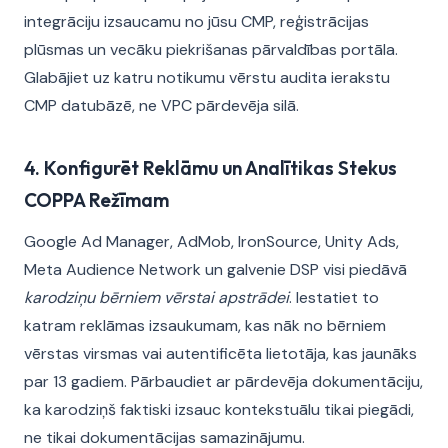
integrāciju izsaucamu no jūsu CMP, reģistrācijas
plūsmas un vecāku piekrišanas pārvaldības portāla.
Glabājiet uz katru notikumu vērstu audita ierakstu
CMP datubāzē, ne VPC pārdevēja silā.
4. Konfigurēt Reklāmu un Analītikas Stekus
COPPA Režīmam
Google Ad Manager, AdMob, IronSource, Unity Ads,
Meta Audience Network un galvenie DSP visi piedāvā
karodziņu bērniem vērstai apstrādei
. Iestatiet to
katram reklāmas izsaukumam, kas nāk no bērniem
vērstas virsmas vai autentificēta lietotāja, kas jaunāks
par 13 gadiem. Pārbaudiet ar pārdevēja dokumentāciju,
ka karodziņš faktiski izsauc kontekstuālu tikai piegādi,
ne tikai dokumentācijas samazinājumu.