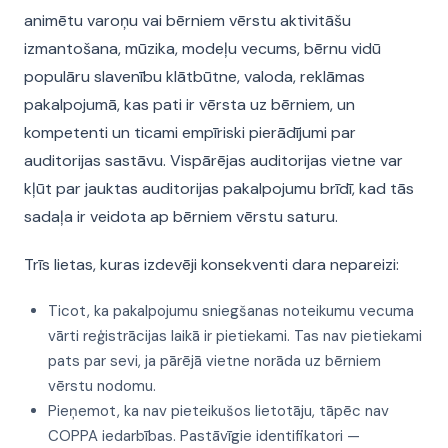
animētu varoņu vai bērniem vērstu aktivitāšu
izmantošana, mūzika, modeļu vecums, bērnu vidū
populāru slavenību klātbūtne, valoda, reklāmas
pakalpojumā, kas pati ir vērsta uz bērniem, un
kompetenti un ticami empīriski pierādījumi par
auditorijas sastāvu. Vispārējas auditorijas vietne var
kļūt par jauktas auditorijas pakalpojumu brīdī, kad tās
sadaļa ir veidota ap bērniem vērstu saturu.
Trīs lietas, kuras izdevēji konsekventi dara nepareizi:
Ticot, ka pakalpojumu sniegšanas noteikumu vecuma
vārti reģistrācijas laikā ir pietiekami. Tas nav pietiekami
pats par sevi, ja pārējā vietne norāda uz bērniem
vērstu nodomu.
Pieņemot, ka nav pieteikušos lietotāju, tāpēc nav
COPPA iedarbības. Pastāvīgie identifikatori —