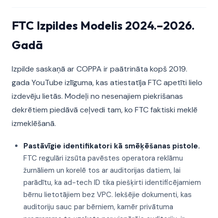
FTC Izpildes Modelis 2024.–2026.
Gadā
Izpilde saskaņā ar COPPA ir paātrināta kopš 2019.
gada YouTube izlīguma, kas atiestatīja FTC apetīti lielo
izdevēju lietās. Modeļi no nesenajiem piekrišanas
dekrētiem piedāvā ceļvedi tam, ko FTC faktiski meklē
izmeklēšanā.
Pastāvīgie identifikatori kā smēķēšanas pistole.
FTC regulāri izsūta pavēstes operatora reklāmu
žurnāliem un korelē tos ar auditorijas datiem, lai
parādītu, ka ad-tech ID tika piešķirti identificējamiem
bērnu lietotājiem bez VPC. Iekšējie dokumenti, kas
auditoriju sauc par bērniem, kamēr privātuma