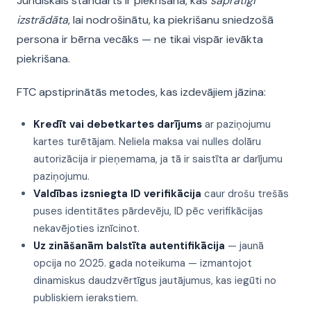
Juridiskais standarts ir piekrišana, kas
saprātīgi
izstrādāta
, lai nodrošinātu, ka piekrišanu sniedzošā
persona ir bērna vecāks — ne tikai vispār ievākta
piekrišana.
FTC apstiprinātās metodes, kas izdevājiem jāzina:
Kredīt vai debetkartes darījums
ar paziņojumu
kartes turētājam. Neliela maksa vai nulles dolāru
autorizācija ir pieņemama, ja tā ir saistīta ar darījumu
paziņojumu.
Valdības izsniegta ID verifikācija
caur drošu trešās
puses identitātes pārdevēju, ID pēc verifikācijas
nekavējoties iznīcinot.
Uz zināšanām balstīta autentifikācija
— jaunā
opcija no 2025. gada noteikuma — izmantojot
dinamiskus daudzvērtīgus jautājumus, kas iegūti no
publiskiem ierakstiem.