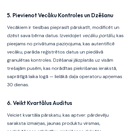
5. Pievienot Vecāku Kontroles un Dzēšanu
Vecākiem ir tiesības pieprasīt pārskatīt, modificēt un
dzēst sava bērna datus. Izveidojiet
vecāku portālu
, kas
pieejams no privātuma paziņojuma, kas autentificē
vecāku, parāda reģistrētos datus un piedāvā
granulētas kontroles. Dzēšanai jāizplatās uz visām
trešajām pusēm, kas norādītas piekrišanas ierakstā,
saprātīgā laika logā — lielākā daļa operatoru apņemas
30 dienas.
6. Veikt Kvartālus Auditus
Veiciet kvartāla pārskatu, kas aptver: pārdevēju
saraksta izmaiņas, jaunas produktu virsmas,