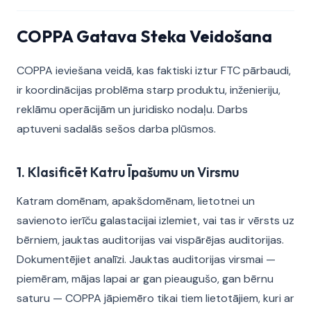
COPPA Gatava Steka Veidošana
COPPA ieviešana veidā, kas faktiski iztur FTC pārbaudi,
ir koordinācijas problēma starp produktu, inženieriju,
reklāmu operācijām un juridisko nodaļu. Darbs
aptuveni sadalās sešos darba plūsmos.
1. Klasificēt Katru Īpašumu un Virsmu
Katram domēnam, apakšdomēnam, lietotnei un
savienoto ierīču galastacijai izlemiet, vai tas ir vērsts uz
bērniem, jauktas auditorijas vai vispārējas auditorijas.
Dokumentējiet analīzi. Jauktas auditorijas virsmai —
piemēram, mājas lapai ar gan pieaugušo, gan bērnu
saturu — COPPA jāpiemēro tikai tiem lietotājiem, kuri ar