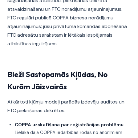
saglabāšanas atbilstību, piekrišanas dekrēta
atsvaidzināšanu un FTC norādījumu atjauninājumus.
FTC regulāri publicē COPPA biznesa norādījumu
atjauninājumus; jūsu privātuma komandas abonēšana
FTC adresātu sarakstam ir lētākais iespējamais
atbilstības ieguldījums.
Bieži Sastopamās Kļūdas, No
Kurām Jāizvairās
Atkārtoti kļūmju modeļi parādās izdevēju auditos un
FTC piekrišanas dekrētos:
COPPA uzskatīšana par reģistrācijas problēmu.
Lielākā daļa COPPA iedarbības rodas no anonīmiem