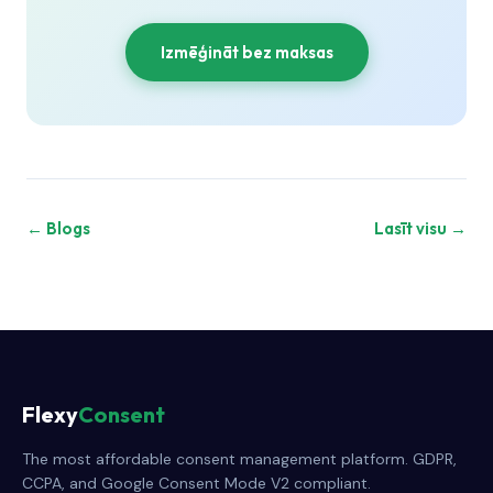
Izmēģināt bez maksas
← Blogs
Lasīt visu →
Flexy
Consent
The most affordable consent management platform. GDPR,
CCPA, and Google Consent Mode V2 compliant.