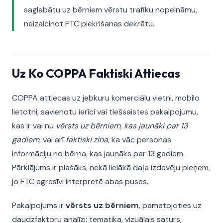
saglabātu uz bērniem vērstu trafiku nopelnāmu,
neizaicinot FTC piekrišanas dekrētu.
Uz Ko COPPA Faktiski Attiecas
COPPA attiecas uz jebkuru komerciālu vietni, mobilo
lietotni, savienotu ierīci vai tiešsaistes pakalpojumu,
kas ir vai nu
vērsts uz bērniem, kas jaunāki par 13
gadiem
, vai arī
faktiski zina
, ka vāc personas
informāciju no bērna, kas jaunāks par 13 gadiem.
Pārklājums ir plašāks, nekā lielākā daļa izdevēju pieņem,
jo FTC agresīvi interpretē abas puses.
Pakalpojums ir
vērsts uz bērniem
, pamatojoties uz
daudzfaktoru analīzi: tematika, vizuālais saturs,