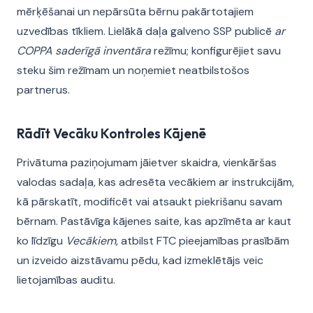
mērķēšanai un nepārsūta bērnu pakārtotajiem
uzvedības tīkliem. Lielākā daļa galveno SSP publicē
ar
COPPA saderīgā inventāra
režīmu; konfigurējiet savu
steku šim režīmam un noņemiet neatbilstošos
partnerus.
Rādīt Vecāku Kontroles Kājenē
Privātuma paziņojumam jāietver skaidra, vienkāršas
valodas sadaļa, kas adresēta vecākiem ar instrukcijām,
kā pārskatīt, modificēt vai atsaukt piekrišanu savam
bērnam. Pastāvīga kājenes saite, kas apzīmēta ar kaut
ko līdzīgu
Vecākiem
, atbilst FTC pieejamības prasībām
un izveido aizstāvamu pēdu, kad izmeklētājs veic
lietojamības auditu.