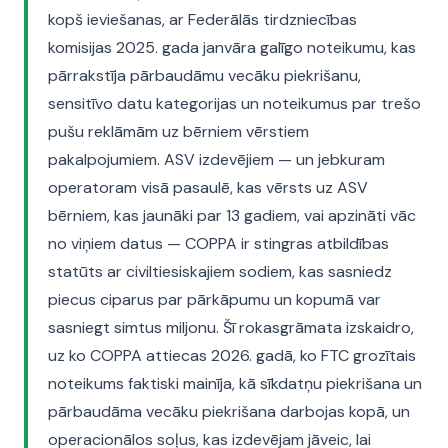
kopš ieviešanas, ar Federālās tirdzniecības
komisijas 2025. gada janvāra galīgo noteikumu, kas
pārrakstīja pārbaudāmu vecāku piekrišanu,
sensitīvo datu kategorijas un noteikumus par trešo
pušu reklāmām uz bērniem vērstiem
pakalpojumiem. ASV izdevējiem — un jebkuram
operatoram visā pasaulē, kas vērsts uz ASV
bērniem, kas jaunāki par 13 gadiem, vai apzināti vāc
no viņiem datus — COPPA ir stingras atbildības
statūts ar civiltiesiskajiem sodiem, kas sasniedz
piecus ciparus par pārkāpumu un kopumā var
sasniegt simtus miljonu. Šī rokasgrāmata izskaidro,
uz ko COPPA attiecas 2026. gadā, ko FTC grozītais
noteikums faktiski mainīja, kā sīkdatņu piekrišana un
pārbaudāma vecāku piekrišana darbojas kopā, un
operacionālos soļus, kas izdevējam jāveic, lai