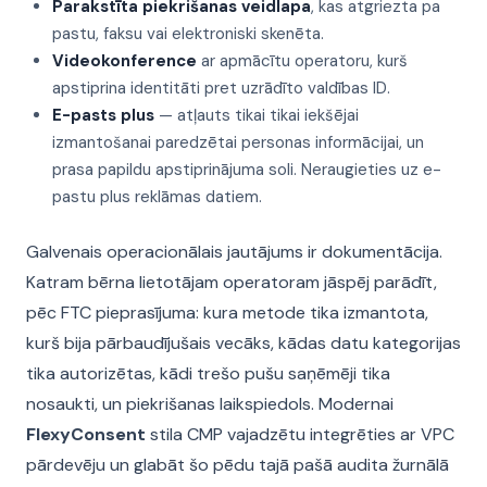
Parakstīta piekrišanas veidlapa
, kas atgriezta pa
pastu, faksu vai elektroniski skenēta.
Videokonference
ar apmācītu operatoru, kurš
apstiprina identitāti pret uzrādīto valdības ID.
E-pasts plus
— atļauts tikai tikai iekšējai
izmantošanai paredzētai personas informācijai, un
prasa papildu apstiprinājuma soli. Neraugieties uz e-
pastu plus reklāmas datiem.
Galvenais operacionālais jautājums ir dokumentācija.
Katram bērna lietotājam operatoram jāspēj parādīt,
pēc FTC pieprasījuma: kura metode tika izmantota,
kurš bija pārbaudījušais vecāks, kādas datu kategorijas
tika autorizētas, kādi trešo pušu saņēmēji tika
nosaukti, un piekrišanas laikspiedols. Modernai
FlexyConsent
stila CMP vajadzētu integrēties ar VPC
pārdevēju un glabāt šo pēdu tajā pašā audita žurnālā