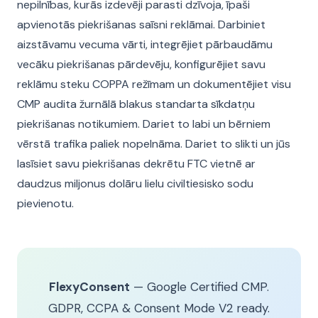
nepilnības, kurās izdevēji parasti dzīvoja, īpaši
apvienotās piekrišanas saīsni reklāmai. Darbiniet
aizstāvamu vecuma vārti, integrējiet pārbaudāmu
vecāku piekrišanas pārdevēju, konfigurējiet savu
reklāmu steku COPPA režīmam un dokumentējiet visu
CMP audita žurnālā blakus standarta sīkdatņu
piekrišanas notikumiem. Dariet to labi un bērniem
vērstā trafika paliek nopelnāma. Dariet to slikti un jūs
lasīsiet savu piekrišanas dekrētu FTC vietnē ar
daudzus miljonus dolāru lielu civiltiesisko sodu
pievienotu.
FlexyConsent
— Google Certified CMP.
GDPR, CCPA & Consent Mode V2 ready.