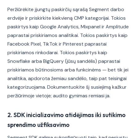
Peržiūrėkite įjungtų paskirčių sąrašą Segment darbo
erdvėje ir priskirkite kiekvieną CMP kategorijai. Tokios
paskirtys kaip Google Analytics, Mixpanel ir Amplitude
paprastai priskiriamos analitikai. Tokios paskirtys kaip
Facebook Pixel, TikTok ir Pinterest paprastai
priskiriamos rinkodarai. Tokios paskirtys kaip
Snowflake arba BigQuery (jūsų sandėlis) paprastai
priskiriamos būtinosioms arba funkcinėms — bet tik jei
analitika, apdorota žemiau sandėlio, taip pat teisingai
kategorizuojama. Dokumentuokite šį susiejimą kažkur
peržiūrimoje vietoje; audito gynimas remiasi ja.
2. SDK inicializavimo atidėjimas iki sutikimo
sprendimo užfiksavimo
Segment SDK galima sukonfigūruoti taip, kad nesiųstų