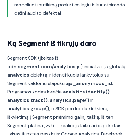
modeliuoti sutikimą paskirties lygiu ir kur atsiranda
dažni audito defektai.
Ką Segment iš tikrųjų daro
Segment SDK (įkeltas iš
cdn.segment.com/analytics.js
) inicializuoja globalų
analytics
objektą ir identifikuoja lankytojus su
Segment valdomu slapuku
ajs_anonymous_id
.
Programos kodas kviečia
analytics.identify()
,
analytics.track()
,
analytics.page()
ir
analytics.group()
, o SDK perduoda kiekvieną
iškvietimą į Segment priėmimo galinį tašką. Iš ten
Segment platina įvykį — realiuoju laiku arba paketais —
į visas įjungtas paskirtis: Google Analytics, Facebook