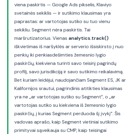
viena paskirtis — Google Ads pikselis, Klaviyo
svetainės sekiklis — ir sutikimo klausimas yra
paprastas: ar vartotojas sutiko su tuo vienu
sekikliu. Segment nėra paskirtis. Tai
maršrutizatorius. Vienas
analytics.track()
iškvietimas iš naršyklės ar serverio išsiskirsto į nuo
penkių iki penkiasdešimties žemesnio lygio
paskirčių, kiekviena turinti savo teisinį pagrindų
profilį, savo jurisdikciją ir savo sutikimo reikalavimą.
Bet kuriam leidėjui, naudojančiam Segment ES, JK ar
Kalifornijos srautui, pagrindinis atitikties klausimas
yra ne „ar vartotojas sutiko su Segment”, o „ar
vartotojas sutiko su kiekviena iš žemesnio lygio
paskirčių, į kurias Segment perduoda šį įvykį”. Šis
vadovas aprašo, kaip Segment vietiniai sutikimo
primityvai sąveikauja su CMP, kaip teisingai