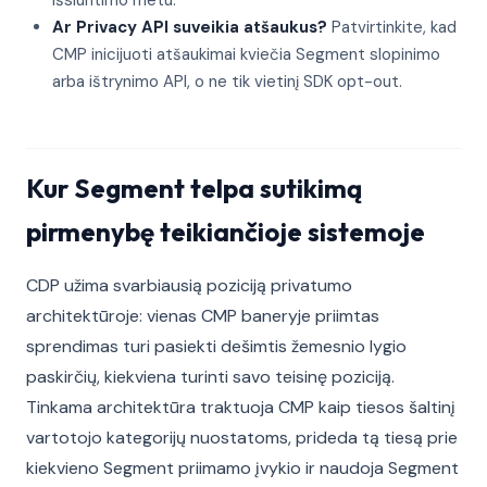
išsiuntimo metu.
Ar Privacy API suveikia atšaukus?
Patvirtinkite, kad
CMP inicijuoti atšaukimai kviečia Segment slopinimo
arba ištrynimo API, o ne tik vietinį SDK opt-out.
Kur Segment telpa sutikimą
pirmenybę teikiančioje sistemoje
CDP užima svarbiausią poziciją privatumo
architektūroje: vienas CMP baneryje priimtas
sprendimas turi pasiekti dešimtis žemesnio lygio
paskirčių, kiekviena turinti savo teisinę poziciją.
Tinkama architektūra traktuoja CMP kaip tiesos šaltinį
vartotojo kategorijų nuostatoms, prideda tą tiesą prie
kiekvieno Segment priimamo įvykio ir naudoja Segment