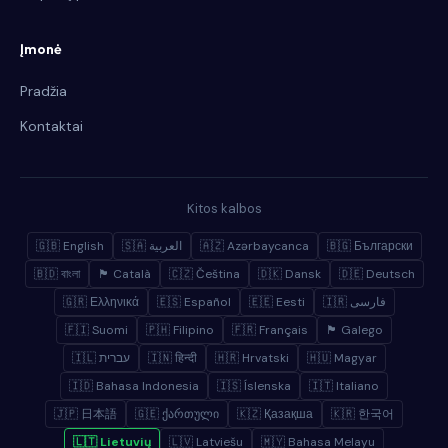
Įmonė
Pradžia
Kontaktai
Kitos kalbos
🇬🇧 English
🇸🇦 العربية
🇦🇿 Azərbaycanca
🇧🇬 Български
🇧🇩 বাংলা
🏴 Català
🇨🇿 Čeština
🇩🇰 Dansk
🇩🇪 Deutsch
🇬🇷 Ελληνικά
🇪🇸 Español
🇪🇪 Eesti
🇮🇷 فارسی
🇫🇮 Suomi
🇵🇭 Filipino
🇫🇷 Français
🏴 Galego
🇮🇱 עברית
🇮🇳 हिन्दी
🇭🇷 Hrvatski
🇭🇺 Magyar
🇮🇩 Bahasa Indonesia
🇮🇸 Íslenska
🇮🇹 Italiano
🇯🇵 日本語
🇬🇪 ქართული
🇰🇿 Қазақша
🇰🇷 한국어
🇱🇹 Lietuvių
🇱🇻 Latviešu
🇲🇾 Bahasa Melayu