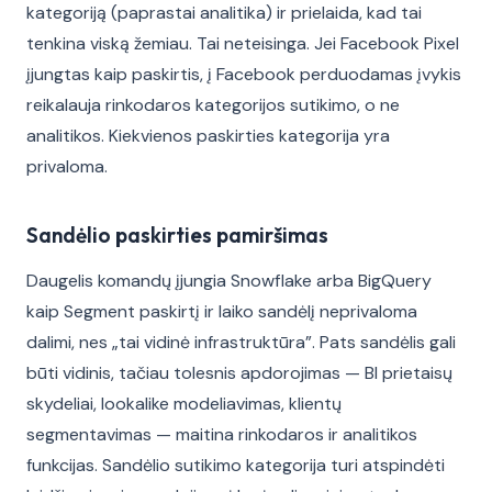
kategoriją (paprastai analitika) ir prielaida, kad tai
tenkina viską žemiau. Tai neteisinga. Jei Facebook Pixel
įjungtas kaip paskirtis, į Facebook perduodamas įvykis
reikalauja rinkodaros kategorijos sutikimo, o ne
analitikos. Kiekvienos paskirties kategorija yra
privaloma.
Sandėlio paskirties pamiršimas
Daugelis komandų įjungia Snowflake arba BigQuery
kaip Segment paskirtį ir laiko sandėlį neprivaloma
dalimi, nes „tai vidinė infrastruktūra”. Pats sandėlis gali
būti vidinis, tačiau tolesnis apdorojimas — BI prietaisų
skydeliai, lookalike modeliavimas, klientų
segmentavimas — maitina rinkodaros ir analitikos
funkcijas. Sandėlio sutikimo kategorija turi atspindėti