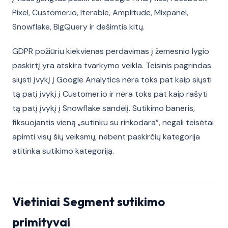
Pixel, Customer.io, Iterable, Amplitude, Mixpanel,
Snowflake, BigQuery ir dešimtis kitų.
GDPR požiūriu kiekvienas perdavimas į žemesnio lygio
paskirtį yra atskira tvarkymo veikla. Teisinis pagrindas
siųsti įvykį į Google Analytics nėra toks pat kaip siųsti
tą patį įvykį į Customer.io ir nėra toks pat kaip rašyti
tą patį įvykį į Snowflake sandėlį. Sutikimo baneris,
fiksuojantis vieną „sutinku su rinkodara”, negali teisėtai
apimti visų šių veiksmų, nebent paskirčių kategorija
atitinka sutikimo kategoriją.
Vietiniai Segment sutikimo
primityvai