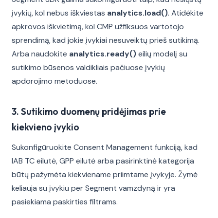
įvykių, kol nebus iškviestas
analytics.load()
. Atidėkite
apkrovos iškvietimą, kol CMP užfiksuos vartotojo
sprendimą, kad jokie įvykiai nesuveiktų prieš sutikimą.
Arba naudokite
analytics.ready()
eilių modelį su
sutikimo būsenos valdikliais pačiuose įvykių
apdorojimo metoduose.
3. Sutikimo duomenų pridėjimas prie
kiekvieno įvykio
Sukonfigūruokite Consent Management funkciją, kad
IAB TC eilutė, GPP eilutė arba pasirinktinė kategorija
būtų pažymėta kiekviename priimtame įvykyje. Žymė
keliauja su įvykiu per Segment vamzdyną ir yra
pasiekiama paskirties filtrams.