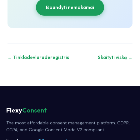
Išbandyti nemokamai
← Tinkladevlaraderegistris
Skaityti viską →
Flexy
Consent
The most affordable consent management platform. GDPR,
CCPA, and Google Consent Mode V2 compliant.