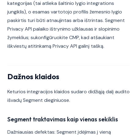
kategorijas (tai atlieka šaltinio lygio integrations
jungiklis), o esamas vartotojo profilis žemesnio lygio
paskirtis turi būti atnaujintas arba ištrintas. Segment
Privacy API palaiko ištrynimo užklausas ir slopinimo
žymeklius; sukonfigūruokite CMP, kad atšaukiant
iškviestų atitinkamą Privacy API galinį tašką.
Dažnos klaidos
Keturios integracijos klaidos sudaro didžiąją dalį audito
išvadų Segment dieginiuose.
Segment traktavimas kaip vienas sekiklis
Dažniausias defektas: Segment įdėjimas į vieną