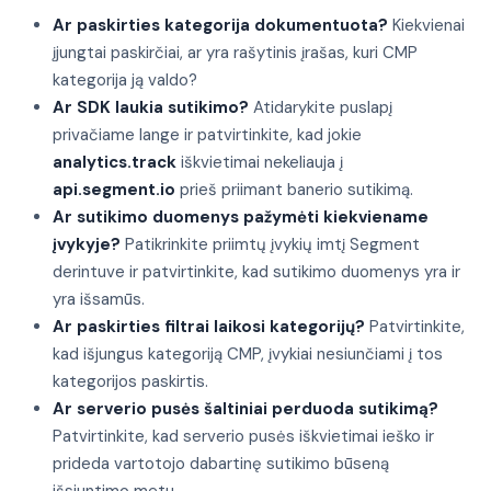
Ar paskirties kategorija dokumentuota?
Kiekvienai
įjungtai paskirčiai, ar yra rašytinis įrašas, kuri CMP
kategorija ją valdo?
Ar SDK laukia sutikimo?
Atidarykite puslapį
privačiame lange ir patvirtinkite, kad jokie
analytics.track
iškvietimai nekeliauja į
api.segment.io
prieš priimant banerio sutikimą.
Ar sutikimo duomenys pažymėti kiekviename
įvykyje?
Patikrinkite priimtų įvykių imtį Segment
derintuve ir patvirtinkite, kad sutikimo duomenys yra ir
yra išsamūs.
Ar paskirties filtrai laikosi kategorijų?
Patvirtinkite,
kad išjungus kategoriją CMP, įvykiai nesiunčiami į tos
kategorijos paskirtis.
Ar serverio pusės šaltiniai perduoda sutikimą?
Patvirtinkite, kad serverio pusės iškvietimai ieško ir
prideda vartotojo dabartinę sutikimo būseną