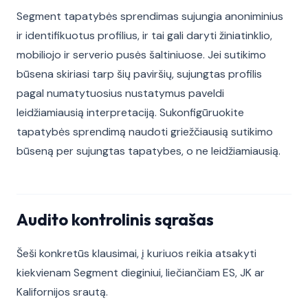
Segment tapatybės sprendimas sujungia anoniminius
ir identifikuotus profilius, ir tai gali daryti žiniatinklio,
mobiliojo ir serverio pusės šaltiniuose. Jei sutikimo
būsena skiriasi tarp šių paviršių, sujungtas profilis
pagal numatytuosius nustatymus paveldi
leidžiamiausią interpretaciją. Sukonfigūruokite
tapatybės sprendimą naudoti griežčiausią sutikimo
būseną per sujungtas tapatybes, o ne leidžiamiausią.
Audito kontrolinis sąrašas
Šeši konkretūs klausimai, į kuriuos reikia atsakyti
kiekvienam Segment dieginiui, liečiančiam ES, JK ar
Kalifornijos srautą.