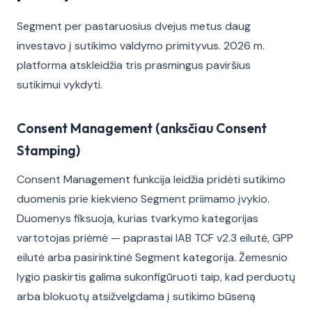
Segment per pastaruosius dvejus metus daug
investavo į sutikimo valdymo primityvus. 2026 m.
platforma atskleidžia tris prasmingus paviršius
sutikimui vykdyti.
Consent Management (anksčiau Consent
Stamping)
Consent Management funkcija leidžia pridėti sutikimo
duomenis prie kiekvieno Segment priimamo įvykio.
Duomenys fiksuoja, kurias tvarkymo kategorijas
vartotojas priėmė — paprastai IAB TCF v2.3 eilutė, GPP
eilutė arba pasirinktinė Segment kategorija. Žemesnio
lygio paskirtis galima sukonfigūruoti taip, kad perduotų
arba blokuotų atsižvelgdama į sutikimo būseną