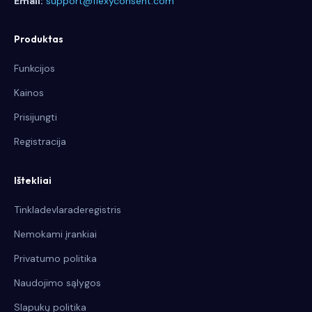
Email:
support@flexyconsent.com
Produktas
Funkcijos
Kainos
Prisijungti
Registracija
Ištekliai
Tinkladevlaraderegistris
Nemokami įrankiai
Privatumo politika
Naudojimo sąlygos
Slapukų politika