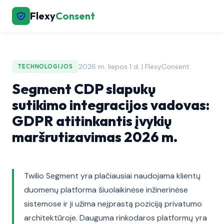
Flexy
Consent
2026 m. liepos 1 d. | FlexyConsent
TECHNOLOGIJOS
Segment CDP slapukų
sutikimo integracijos vadovas:
GDPR atitinkantis įvykių
maršrutizavimas 2026 m.
Twilio Segment yra plačiausiai naudojama klientų
duomenų platforma šiuolaikinėse inžinerinėse
sistemose ir ji užima neįprastą poziciją privatumo
architektūroje. Dauguma rinkodaros platformų yra