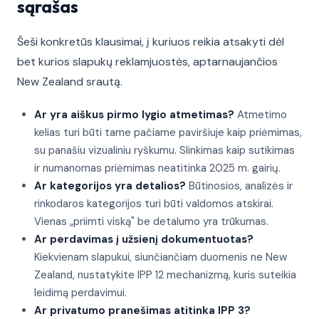
sąrašas
Šeši konkretūs klausimai, į kuriuos reikia atsakyti dėl
bet kurios slapukų reklamjuostės, aptarnaujančios
New Zealand srautą.
Ar yra aiškus pirmo lygio atmetimas?
Atmetimo
kelias turi būti tame pačiame paviršiuje kaip priėmimas,
su panašiu vizualiniu ryškumu. Slinkimas kaip sutikimas
ir numanomas priėmimas neatitinka 2025 m. gairių.
Ar kategorijos yra detalios?
Būtinosios, analizės ir
rinkodaros kategorijos turi būti valdomos atskirai.
Vienas „priimti viską" be detalumo yra trūkumas.
Ar perdavimas į užsienį dokumentuotas?
Kiekvienam slapukui, siunčiančiam duomenis ne New
Zealand, nustatykite IPP 12 mechanizmą, kuris suteikia
leidimą perdavimui.
Ar privatumo pranešimas atitinka IPP 3?