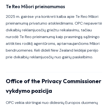
Te Reo Māori prieinamumas
2025 m. gairėse yra konkreti kalba apie Te Reo Māori
prieinamumą privatumo atskleidimams. OPC nepavertė
dvikalbių reklamjuosčių griežtu reikalavimu, tačiau
nurodė Te Reo prieinamumą kaip prasmingą sąžiningo
atitikties rodiklį agentūroms, aptarnaujančioms Māori
bendruomenes. Keli dideli New Zealand leidėjai perėjo
prie dvikalbių reklamjuosčių nuo gairių paskelbimo.
Office of the Privacy Commissioner
vykdymo pozicija
OPC veikia skirtingai nuo didesnių Europos duomenų