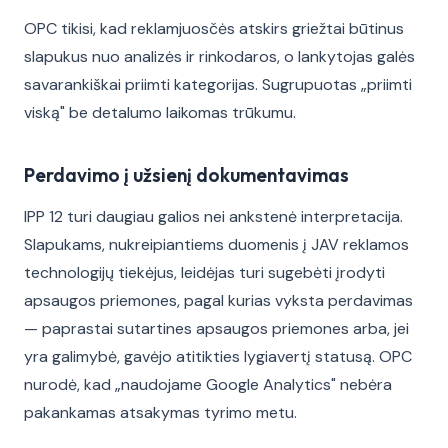
OPC tikisi, kad reklamjuosčės atskirs griežtai būtinus
slapukus nuo analizės ir rinkodaros, o lankytojas galės
savarankiškai priimti kategorijas. Sugrupuotas „priimti
viską" be detalumo laikomas trūkumu.
Perdavimo į užsienį dokumentavimas
IPP 12 turi daugiau galios nei ankstenė interpretacija.
Slapukams, nukreipiantiems duomenis į JAV reklamos
technologijų tiekėjus, leidėjas turi sugebėti įrodyti
apsaugos priemones, pagal kurias vyksta perdavimas
— paprastai sutartines apsaugos priemones arba, jei
yra galimybė, gavėjo atitikties lygiavertį statusą. OPC
nurodė, kad „naudojame Google Analytics" nebėra
pakankamas atsakymas tyrimo metu.