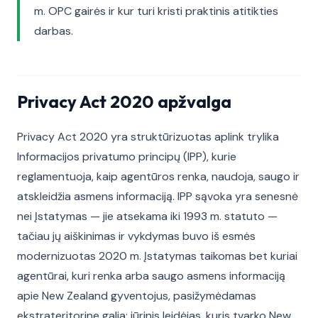
m. OPC gairės ir kur turi kristi praktinis atitikties
darbas.
Privacy Act 2020 apžvalga
Privacy Act 2020 yra struktūrizuotas aplink trylika
Informacijos privatumo principų (IPP), kurie
reglamentuoja, kaip agentūros renka, naudoja, saugo ir
atskleidžia asmens informaciją. IPP sąvoka yra senesnė
nei Įstatymas — jie atsekama iki 1993 m. statuto —
tačiau jų aiškinimas ir vykdymas buvo iš esmės
modernizuotas 2020 m. Įstatymas taikomas bet kuriai
agentūrai, kuri renka arba saugo asmens informaciją
apie New Zealand gyventojus, pasižymėdamas
ekstrateritorine galia: jūrinis leidėjas, kuris tvarko New