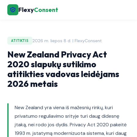
Flexy
Consent
2026 m. liepos 8 d. | FlexyConsent
ATITIKTIS
New Zealand Privacy Act
2020 slapukų sutikimo
atitikties vadovas leidėjams
2026 metais
New Zealand yra viena iš mažesnių rinkų, kuri
privatumo reguliavimo srityje turi daug didesnę
įtaką, nei rodo jos dydis. Privacy Act 2020 pakeitė
1993 m. įstatymą modernizuota sistema, kuri daug