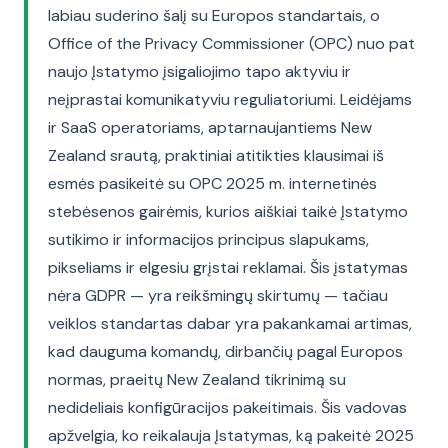
labiau suderino šalį su Europos standartais, o
Office of the Privacy Commissioner (OPC) nuo pat
naujo Įstatymo įsigaliojimo tapo aktyviu ir
neįprastai komunikatyviu reguliatoriumi. Leidėjams
ir SaaS operatoriams, aptarnaujantiems New
Zealand srautą, praktiniai atitikties klausimai iš
esmės pasikeitė su OPC 2025 m. internetinės
stebėsenos gairėmis, kurios aiškiai taikė Įstatymo
sutikimo ir informacijos principus slapukams,
pikseliams ir elgesiu grįstai reklamai. Šis įstatymas
nėra GDPR — yra reikšmingų skirtumų — tačiau
veiklos standartas dabar yra pakankamai artimas,
kad dauguma komandų, dirbančių pagal Europos
normas, praeitų New Zealand tikrinimą su
nedideliais konfigūracijos pakeitimais. Šis vadovas
apžvelgia, ko reikalauja Įstatymas, ką pakeitė 2025