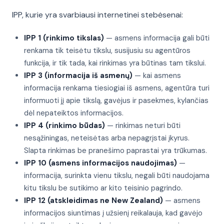
IPP, kurie yra svarbiausi internetinei stebėsenai:
IPP 1 (rinkimo tikslas)
— asmens informacija gali būti
renkama tik teisėtu tikslu, susijusiu su agentūros
funkcija, ir tik tada, kai rinkimas yra būtinas tam tikslui.
IPP 3 (informacija iš asmenų)
— kai asmens
informacija renkama tiesiogiai iš asmens, agentūra turi
informuoti jį apie tikslą, gavėjus ir pasekmes, kylančias
dėl nepateiktos informacijos.
IPP 4 (rinkimo būdas)
— rinkimas neturi būti
nesąžiningas, neteisėtas arba nepagrįstai įkyrus.
Slapta rinkimas be pranešimo paprastai yra trūkumas.
IPP 10 (asmens informacijos naudojimas)
—
informacija, surinkta vienu tikslu, negali būti naudojama
kitu tikslu be sutikimo ar kito teisinio pagrindo.
IPP 12 (atskleidimas ne New Zealand)
— asmens
informacijos siuntimas į užsienį reikalauja, kad gavėjo