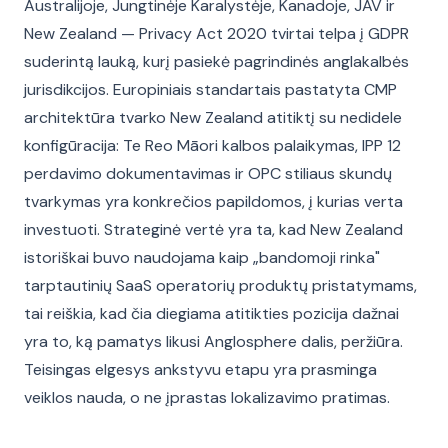
Australijoje, Jungtinėje Karalystėje, Kanadoje, JAV ir
New Zealand — Privacy Act 2020 tvirtai telpa į GDPR
suderintą lauką, kurį pasiekė pagrindinės anglakalbės
jurisdikcijos. Europiniais standartais pastatyta CMP
architektūra tvarko New Zealand atitiktį su nedidele
konfigūracija: Te Reo Māori kalbos palaikymas, IPP 12
perdavimo dokumentavimas ir OPC stiliaus skundų
tvarkymas yra konkrečios papildomos, į kurias verta
investuoti. Strateginė vertė yra ta, kad New Zealand
istoriškai buvo naudojama kaip „bandomoji rinka"
tarptautinių SaaS operatorių produktų pristatymams,
tai reiškia, kad čia diegiama atitikties pozicija dažnai
yra to, ką pamatys likusi Anglosphere dalis, peržiūra.
Teisingas elgesys ankstyvu etapu yra prasminga
veiklos nauda, o ne įprastas lokalizavimo pratimas.