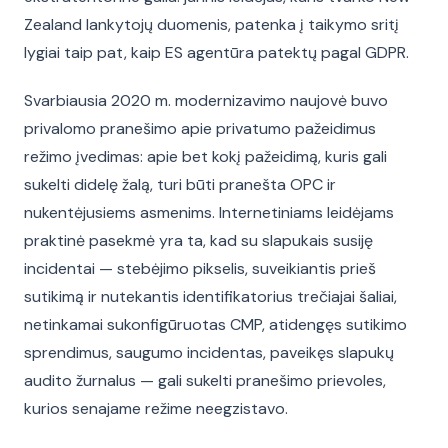
Zealand lankytojų duomenis, patenka į taikymo sritį
lygiai taip pat, kaip ES agentūra patektų pagal GDPR.
Svarbiausia 2020 m. modernizavimo naujovė buvo
privalomo pranešimo apie privatumo pažeidimus
režimo įvedimas: apie bet kokį pažeidimą, kuris gali
sukelti didelę žalą, turi būti pranešta OPC ir
nukentėjusiems asmenims. Internetiniams leidėjams
praktinė pasekmė yra ta, kad su slapukais susiję
incidentai — stebėjimo pikselis, suveikiantis prieš
sutikimą ir nutekantis identifikatorius trečiajai šaliai,
netinkamai sukonfigūruotas CMP, atidengęs sutikimo
sprendimus, saugumo incidentas, paveikęs slapukų
audito žurnalus — gali sukelti pranešimo prievoles,
kurios senajame režime neegzistavo.