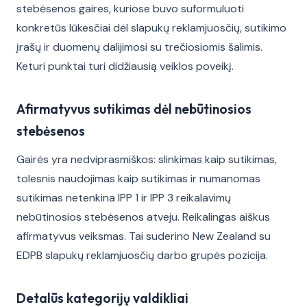
stebėsenos gaires, kuriose buvo suformuluoti
konkretūs lūkesčiai dėl slapukų reklamjuosčių, sutikimo
įrašų ir duomenų dalijimosi su trečiosiomis šalimis.
Keturi punktai turi didžiausią veiklos poveikį.
Afirmatyvus sutikimas dėl nebūtinosios
stebėsenos
Gairės yra nedviprasmiškos: slinkimas kaip sutikimas,
tolesnis naudojimas kaip sutikimas ir numanomas
sutikimas netenkina IPP 1 ir IPP 3 reikalavimų
nebūtinosios stebėsenos atveju. Reikalingas aiškus
afirmatyvus veiksmas. Tai suderino New Zealand su
EDPB slapukų reklamjuosčių darbo grupės pozicija.
Detalūs kategorijų valdikliai