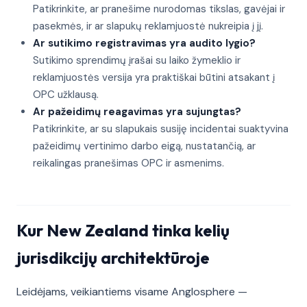
Patikrinkite, ar pranešime nurodomas tikslas, gavėjai ir
pasekmės, ir ar slapukų reklamjuostė nukreipia į jį.
Ar sutikimo registravimas yra audito lygio?
Sutikimo sprendimų įrašai su laiko žymeklio ir
reklamjuostės versija yra praktiškai būtini atsakant į
OPC užklausą.
Ar pažeidimų reagavimas yra sujungtas?
Patikrinkite, ar su slapukais susiję incidentai suaktyvina
pažeidimų vertinimo darbo eigą, nustatančią, ar
reikalingas pranešimas OPC ir asmenims.
Kur New Zealand tinka kelių
jurisdikcijų architektūroje
Leidėjams, veikiantiems visame Anglosphere —