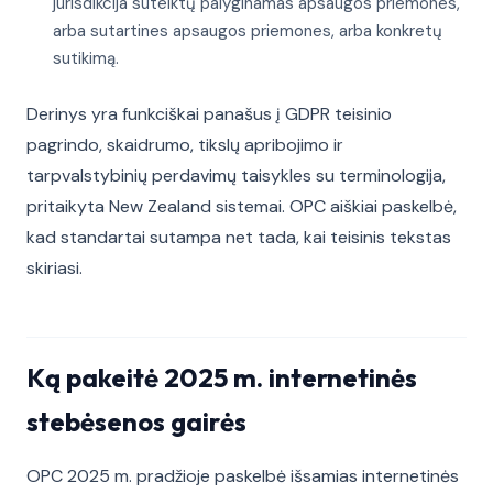
jurisdikcija suteiktų palyginamas apsaugos priemones,
arba sutartines apsaugos priemones, arba konkretų
sutikimą.
Derinys yra funkciškai panašus į GDPR teisinio
pagrindo, skaidrumo, tikslų apribojimo ir
tarpvalstybinių perdavimų taisykles su terminologija,
pritaikyta New Zealand sistemai. OPC aiškiai paskelbė,
kad standartai sutampa net tada, kai teisinis tekstas
skiriasi.
Ką pakeitė 2025 m. internetinės
stebėsenos gairės
OPC 2025 m. pradžioje paskelbė išsamias internetinės