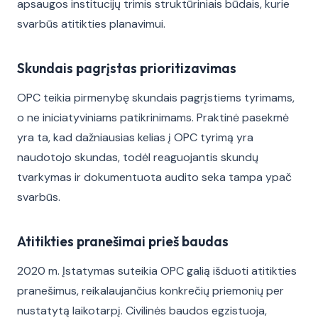
apsaugos institucijų trimis struktūriniais būdais, kurie
svarbūs atitikties planavimui.
Skundais pagrįstas prioritizavimas
OPC teikia pirmenybę skundais pagrįstiems tyrimams,
o ne iniciatyviniams patikrinimams. Praktinė pasekmė
yra ta, kad dažniausias kelias į OPC tyrimą yra
naudotojo skundas, todėl reaguojantis skundų
tvarkymas ir dokumentuota audito seka tampa ypač
svarbūs.
Atitikties pranešimai prieš baudas
2020 m. Įstatymas suteikia OPC galią išduoti atitikties
pranešimus, reikalaujančius konkrečių priemonių per
nustatytą laikotarpį. Civilinės baudos egzistuoja,