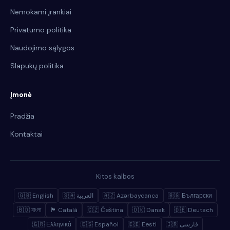
Nemokami įrankiai
Privatumo politika
Naudojimo sąlygos
Slapukų politika
Įmonė
Pradžia
Kontaktai
Kitos kalbos
🇬🇧 English
🇸🇦 العربية
🇦🇿 Azərbaycanca
🇧🇬 Български
🇧🇩 বাংলা
🏴 Català
🇨🇿 Čeština
🇩🇰 Dansk
🇩🇪 Deutsch
🇬🇷 Ελληνικά
🇪🇸 Español
🇪🇪 Eesti
🇮🇷 فارسی