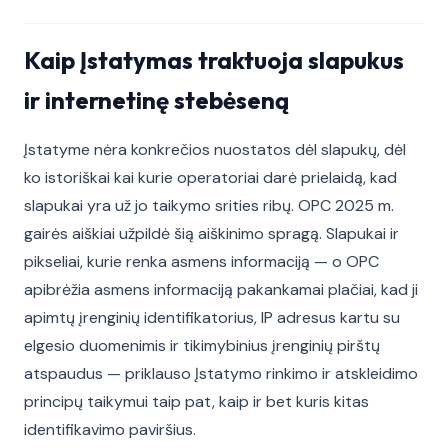
Kaip Įstatymas traktuoja slapukus
ir internetinę stebėseną
Įstatyme nėra konkrečios nuostatos dėl slapukų, dėl
ko istoriškai kai kurie operatoriai darė prielaidą, kad
slapukai yra už jo taikymo srities ribų. OPC 2025 m.
gairės aiškiai užpildė šią aiškinimo spragą. Slapukai ir
pikseliai, kurie renka asmens informaciją — o OPC
apibrėžia asmens informaciją pakankamai plačiai, kad ji
apimtų įrenginių identifikatorius, IP adresus kartu su
elgesio duomenimis ir tikimybinius įrenginių pirštų
atspaudus — priklauso Įstatymo rinkimo ir atskleidimo
principų taikymui taip pat, kaip ir bet kuris kitas
identifikavimo paviršius.