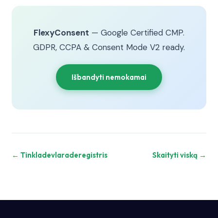
FlexyConsent
— Google Certified CMP.
GDPR, CCPA & Consent Mode V2 ready.
Išbandyti nemokamai
← Tinkladevlaraderegistris
Skaityti viską →