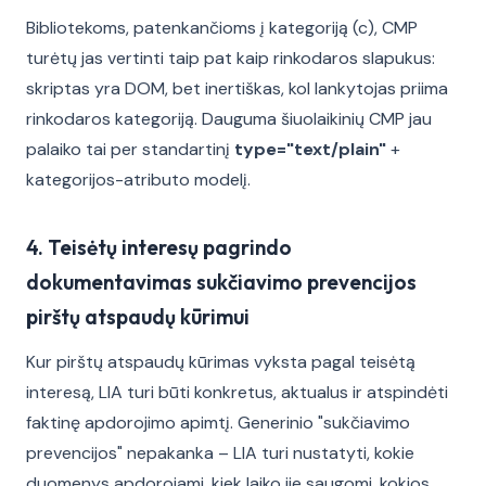
Bibliotekoms, patenkančioms į kategoriją (c), CMP
turėtų jas vertinti taip pat kaip rinkodaros slapukus:
skriptas yra DOM, bet inertiškas, kol lankytojas priima
rinkodaros kategoriją. Dauguma šiuolaikinių CMP jau
palaiko tai per standartinį
type="text/plain"
+
kategorijos-atributo modelį.
4. Teisėtų interesų pagrindo
dokumentavimas sukčiavimo prevencijos
pirštų atspaudų kūrimui
Kur pirštų atspaudų kūrimas vyksta pagal teisėtą
interesą, LIA turi būti konkretus, aktualus ir atspindėti
faktinę apdorojimo apimtį. Generinio "sukčiavimo
prevencijos" nepakanka – LIA turi nustatyti, kokie
duomenys apdorojami, kiek laiko jie saugomi, kokios