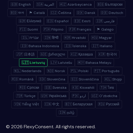
🇬🇧 English
🇸🇦 العربية
🇦🇿 Azərbaycanca
🇧🇬 Български
🇧🇩 বাংলা
🏴 Català
🇨🇿 Čeština
🇩🇰 Dansk
🇩🇪 Deutsch
🇬🇷 Ελληνικά
🇪🇸 Español
🇪🇪 Eesti
🇮🇷 فارسی
🇫🇮 Suomi
🇵🇭 Filipino
🇫🇷 Français
🏴 Galego
🇮🇱 עברית
🇮🇳 हिन्दी
🇭🇷 Hrvatski
🇭🇺 Magyar
🇮🇩 Bahasa Indonesia
🇮🇸 Íslenska
🇮🇹 Italiano
🇯🇵 日本語
🇬🇪 ქართული
🇰🇿 Қазақша
🇰🇷 한국어
🇱🇹 Lietuvių
🇱🇻 Latviešu
🇲🇾 Bahasa Melayu
🇳🇱 Nederlands
🇳🇴 Norsk
🇵🇱 Polski
🇵🇹 Português
🇷🇴 Română
🇸🇰 Slovenčina
🇸🇮 Slovenščina
🇦🇱 Shqip
🇷🇸 Српски
🇸🇪 Svenska
🇰🇪 Kiswahili
🇹🇭 ไทย
🇹🇷 Türkçe
🇺🇦 Українська
🇵🇰 اردو
🇺🇿 Oʻzbekcha
🇻🇳 Tiếng Việt
🇨🇳 中文
🇧🇾 Беларуская
🇷🇺 Русский
🇮🇳 தமிழ்
© 2026 FlexyConsent. All rights reserved.