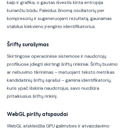
kaip ir grafika, o gautas išvestis kinta entropija
kuriančiu būdu. Paleidus žinomą osciliatorių per
kompresorių ir sugeneruojant rezultatą, gaunamas
stabilus kiekvieno įrenginio identifikatorius.
Šriftų surašymas
Skirtingose operacinėse sistemose ir naudotojų
profiliuose įdiegti skirtingi šriftų rinkiniai. Šriftų buvimo
ar nebuvimo tikrinimas – matuojant teksto metrikas
kandidatinių šriftų sąrašui – gamina identifikatorių,
kuris ypač išskiria naudotojus, savo nuožiūra
pritaikiusius šriftų rinkinį.
WebGL pirštų atspaudai
WebGL atskleidžia GPU galimybes ir atvaizdavimo