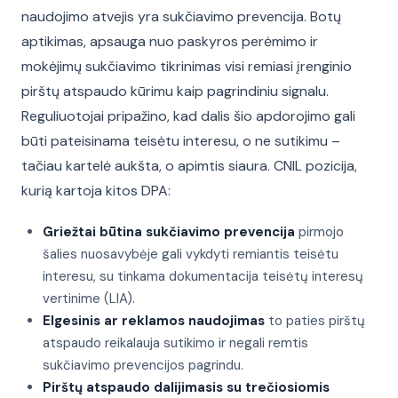
naudojimo atvejis yra sukčiavimo prevencija. Botų
aptikimas, apsauga nuo paskyros perėmimo ir
mokėjimų sukčiavimo tikrinimas visi remiasi įrenginio
pirštų atspaudo kūrimu kaip pagrindiniu signalu.
Reguliuotojai pripažino, kad dalis šio apdorojimo gali
būti pateisinama teisėtu interesu, o ne sutikimu –
tačiau kartelė aukšta, o apimtis siaura. CNIL pozicija,
kurią kartoja kitos DPA:
Griežtai būtina sukčiavimo prevencija
pirmojo
šalies nuosavybėje gali vykdyti remiantis teisėtu
interesu, su tinkama dokumentacija teisėtų interesų
vertinime (LIA).
Elgesinis ar reklamos naudojimas
to paties pirštų
atspaudo reikalauja sutikimo ir negali remtis
sukčiavimo prevencijos pagrindu.
Pirštų atspaudo dalijimasis su trečiosiomis