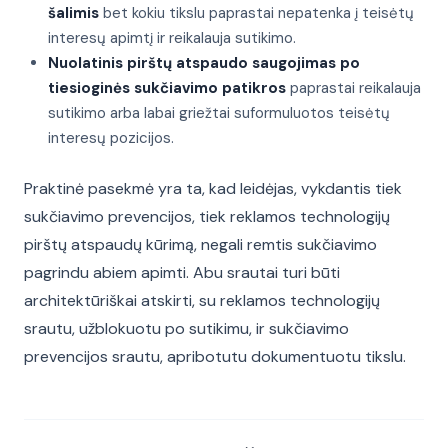
šalimis
bet kokiu tikslu paprastai nepatenka į teisėtų
interesų apimtį ir reikalauja sutikimo.
Nuolatinis pirštų atspaudo saugojimas po
tiesioginės sukčiavimo patikros
paprastai reikalauja
sutikimo arba labai griežtai suformuluotos teisėtų
interesų pozicijos.
Praktinė pasekmė yra ta, kad leidėjas, vykdantis tiek
sukčiavimo prevencijos, tiek reklamos technologijų
pirštų atspaudų kūrimą, negali remtis sukčiavimo
pagrindu abiem apimti. Abu srautai turi būti
architektūriškai atskirti, su reklamos technologijų
srautu, užblokuotu po sutikimu, ir sukčiavimo
prevencijos srautu, apribotutu dokumentuotu tikslu.