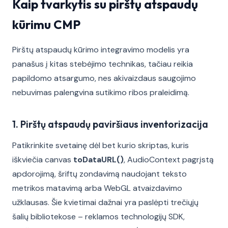
Kaip tvarkytis su pirštų atspaudų
kūrimu CMP
Pirštų atspaudų kūrimo integravimo modelis yra
panašus į kitas stebėjimo technikas, tačiau reikia
papildomo atsargumo, nes akivaizdaus saugojimo
nebuvimas palengvina sutikimo ribos praleidimą.
1. Pirštų atspaudų paviršiaus inventorizacija
Patikrinkite svetainę dėl bet kurio skriptas, kuris
iškviečia canvas
toDataURL()
, AudioContext pagrįstą
apdorojimą, šriftų zondavimą naudojant teksto
metrikos matavimą arba WebGL atvaizdavimo
užklausas. Šie kvietimai dažnai yra paslėpti trečiųjų
šalių bibliotekose – reklamos technologijų SDK,