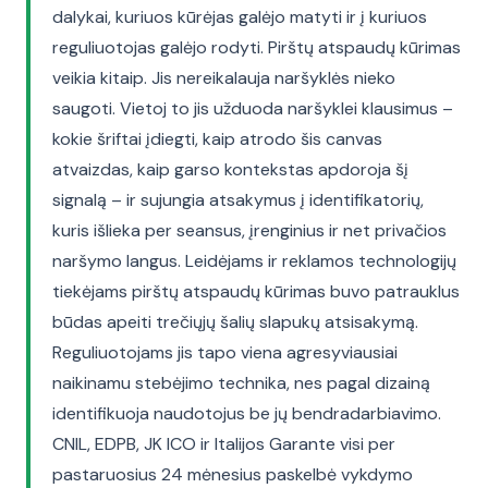
dalykai, kuriuos kūrėjas galėjo matyti ir į kuriuos
reguliuotojas galėjo rodyti. Pirštų atspaudų kūrimas
veikia kitaip. Jis nereikalauja naršyklės nieko
saugoti. Vietoj to jis užduoda naršyklei klausimus –
kokie šriftai įdiegti, kaip atrodo šis canvas
atvaizdas, kaip garso kontekstas apdoroja šį
signalą – ir sujungia atsakymus į identifikatorių,
kuris išlieka per seansus, įrenginius ir net privačios
naršymo langus. Leidėjams ir reklamos technologijų
tiekėjams pirštų atspaudų kūrimas buvo patrauklus
būdas apeiti trečiųjų šalių slapukų atsisakymą.
Reguliuotojams jis tapo viena agresyviausiai
naikinamu stebėjimo technika, nes pagal dizainą
identifikuoja naudotojus be jų bendradarbiavimo.
CNIL, EDPB, JK ICO ir Italijos Garante visi per
pastaruosius 24 mėnesius paskelbė vykdymo