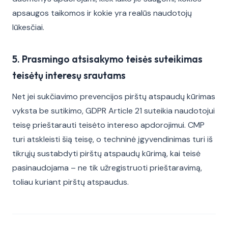
apsaugos taikomos ir kokie yra realūs naudotojų
lūkesčiai.
5. Prasmingo atsisakymo teisės suteikimas
teisėtų interesų srautams
Net jei sukčiavimo prevencijos pirštų atspaudų kūrimas
vyksta be sutikimo, GDPR Article 21 suteikia naudotojui
teisę prieštarauti teisėto intereso apdorojimui. CMP
turi atskleisti šią teisę, o techninė įgyvendinimas turi iš
tikrųjų sustabdyti pirštų atspaudų kūrimą, kai teisė
pasinaudojama – ne tik užregistruoti prieštaravimą,
toliau kuriant pirštų atspaudus.