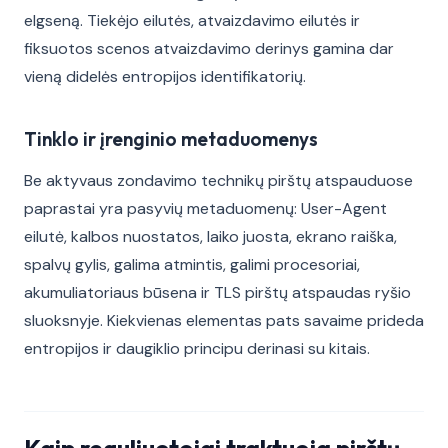
elgseną. Tiekėjo eilutės, atvaizdavimo eilutės ir
fiksuotos scenos atvaizdavimo derinys gamina dar
vieną didelės entropijos identifikatorių.
Tinklo ir įrenginio metaduomenys
Be aktyvaus zondavimo technikų pirštų atspauduose
paprastai yra pasyvių metaduomenų: User-Agent
eilutė, kalbos nuostatos, laiko juosta, ekrano raiška,
spalvų gylis, galima atmintis, galimi procesoriai,
akumuliatoriaus būsena ir TLS pirštų atspaudas ryšio
sluoksnyje. Kiekvienas elementas pats savaime prideda
entropijos ir daugiklio principu derinasi su kitais.