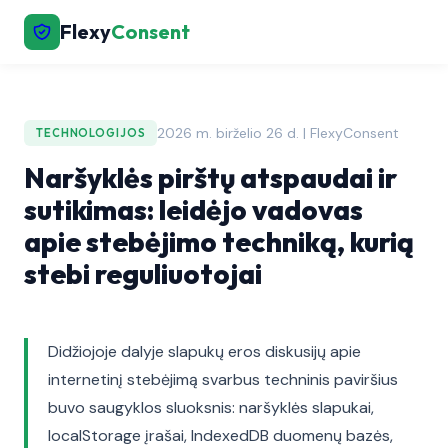
Flexy
Consent
2026 m. birželio 26 d. | FlexyConsent
TECHNOLOGIJOS
Naršyklės pirštų atspaudai ir
sutikimas: leidėjo vadovas
apie stebėjimo techniką, kurią
stebi reguliuotojai
Didžiojoje dalyje slapukų eros diskusijų apie
internetinį stebėjimą svarbus techninis paviršius
buvo saugyklos sluoksnis: naršyklės slapukai,
localStorage įrašai, IndexedDB duomenų bazės,