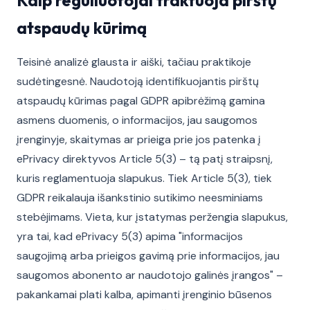
Kaip reguliuotojai traktuoja pirštų
atspaudų kūrimą
Teisinė analizė glausta ir aiški, tačiau praktikoje
sudėtingesnė. Naudotoją identifikuojantis pirštų
atspaudų kūrimas pagal GDPR apibrėžimą gamina
asmens duomenis, o informacijos, jau saugomos
įrenginyje, skaitymas ar prieiga prie jos patenka į
ePrivacy direktyvos Article 5(3) – tą patį straipsnį,
kuris reglamentuoja slapukus. Tiek Article 5(3), tiek
GDPR reikalauja išankstinio sutikimo neesminiams
stebėjimams. Vieta, kur įstatymas peržengia slapukus,
yra tai, kad ePrivacy 5(3) apima "informacijos
saugojimą arba prieigos gavimą prie informacijos, jau
saugomos abonento ar naudotojo galinės įrangos" –
pakankamai plati kalba, apimanti įrenginio būsenos