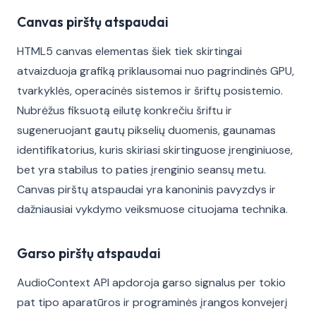
Canvas pirštų atspaudai
HTML5 canvas elementas šiek tiek skirtingai
atvaizduoja grafiką priklausomai nuo pagrindinės GPU,
tvarkyklės, operacinės sistemos ir šriftų posistemio.
Nubrėžus fiksuotą eilutę konkrečiu šriftu ir
sugeneruojant gautų pikselių duomenis, gaunamas
identifikatorius, kuris skiriasi skirtinguose įrenginiuose,
bet yra stabilus to paties įrenginio seansų metu.
Canvas pirštų atspaudai yra kanoninis pavyzdys ir
dažniausiai vykdymo veiksmuose cituojama technika.
Garso pirštų atspaudai
AudioContext API apdoroja garso signalus per tokio
pat tipo aparatūros ir programinės įrangos konvejerį