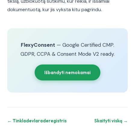
tikslą, užblokuotą sutikimu, kur reikia, ir išsamiai
dokumentuotą, kur jis vyksta kitu pagrindu.
FlexyConsent
— Google Certified CMP.
GDPR, CCPA & Consent Mode V2 ready.
Išbandyti nemokamai
← Tinkladevlaraderegistris
Skaityti viską →