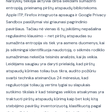
Naršyklių tiekėjai aktyviai dirba siekdami sumažinti
entropiją, prieinamą pirštų atspaudų bibliotekoms.
Apple ITP, Firefox integruota apsauga ir Google Privacy
Sandbox pasiūlymai visi griaunasi pagrindinio
paviršiaus. Tačiau nė vienas iš tų įsikišimų nepašalina
reguliavimo klausimo – net pirštų atspaudas su
sumažinta entropija vis tiek yra asmens duomenys, kai
jis sėkmingai identifikuoja naudotoją, o sėkmės rodiklio
sumažinimas nekeičia teisinės analizės, kai jis veikia.
Leidėjams saugiau yra daryti prielaidą, kad pirštų
atspaudų kūrimas toliau bus tikra, audito požiūriu
svarbi technika ateinančius 24 mėnesius, kad
reguliuotojai toliau ją vertins lygiai su slapukais
sutikimo tikslais ir kad teisingas veiklos atsakymas yra
traktuoti pirštų atspaudų kūrimą kaip bet kokį kitą
stebėjimo paviršių: inventorizuotą, klasifikuotą pagal