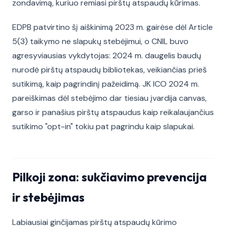
zondavimą, kuriuo remiasi pirštų atspaudų kūrimas.
EDPB patvirtino šį aiškinimą 2023 m. gairėse dėl Article
5(3) taikymo ne slapukų stebėjimui, o CNIL buvo
agresyviausias vykdytojas: 2024 m. daugelis baudų
nurodė pirštų atspaudų bibliotekas, veikiančias prieš
sutikimą, kaip pagrindinį pažeidimą. JK ICO 2024 m.
pareiškimas dėl stebėjimo dar tiesiau įvardija canvas,
garso ir panašius pirštų atspaudus kaip reikalaujančius
sutikimo "opt-in" tokiu pat pagrindu kaip slapukai.
Pilkoji zona: sukčiavimo prevencija
ir stebėjimas
Labiausiai ginčijamas pirštų atspaudų kūrimo