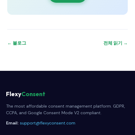
← 블로그
전체 읽기 →
Flexy
Consent
The most affordable consent management platform. GDPR,
CCPA, and Google Consent Mode V2 compliant.
Email:
support@flexyconsent.com