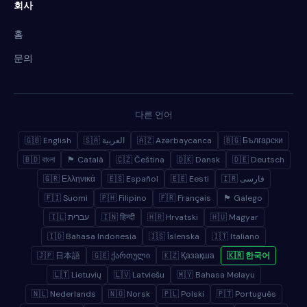
회사
홈
문의
다른 언어
🇬🇧 English
🇸🇦 العربية
🇦🇿 Azərbaycanca
🇧🇬 Български
🇧🇩 বাংলা
🏴 Català
🇨🇿 Čeština
🇩🇰 Dansk
🇩🇪 Deutsch
🇬🇷 Ελληνικά
🇪🇸 Español
🇪🇪 Eesti
🇮🇷 فارسی
🇫🇮 Suomi
🇵🇭 Filipino
🇫🇷 Français
🏴 Galego
🇮🇱 עברית
🇮🇳 हिन्दी
🇭🇷 Hrvatski
🇭🇺 Magyar
🇮🇩 Bahasa Indonesia
🇮🇸 Íslenska
🇮🇹 Italiano
🇯🇵 日本語
🇬🇪 ქართული
🇰🇿 Қазақша
🇰🇷 한국어
🇱🇹 Lietuvių
🇱🇻 Latviešu
🇲🇾 Bahasa Melayu
🇳🇱 Nederlands
🇳🇴 Norsk
🇵🇱 Polski
🇵🇹 Português