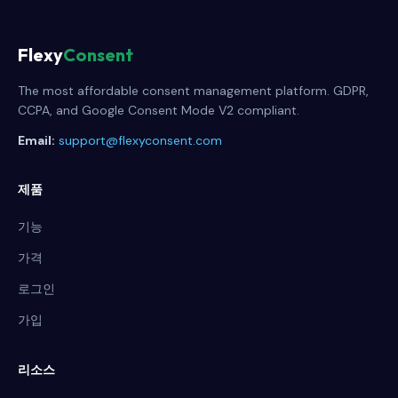
Flexy
Consent
The most affordable consent management platform. GDPR,
CCPA, and Google Consent Mode V2 compliant.
Email:
support@flexyconsent.com
제품
기능
가격
로그인
가입
리소스