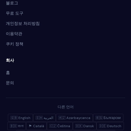
블로그
무료 도구
개인정보 처리방침
이용약관
쿠키 정책
회사
홈
문의
다른 언어
🇬🇧 English
🇸🇦 العربية
🇦🇿 Azərbaycanca
🇧🇬 Български
🇧🇩 বাংলা
🏴 Català
🇨🇿 Čeština
🇩🇰 Dansk
🇩🇪 Deutsch