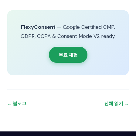
FlexyConsent
— Google Certified CMP.
GDPR, CCPA & Consent Mode V2 ready.
무료 체험
← 블로그
전체 읽기 →