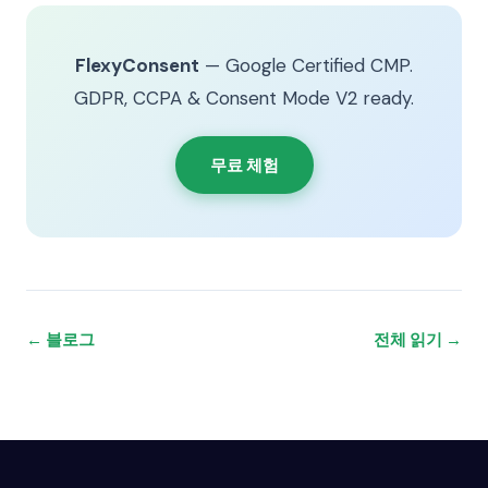
FlexyConsent
— Google Certified CMP.
GDPR, CCPA & Consent Mode V2 ready.
무료 체험
← 블로그
전체 읽기 →