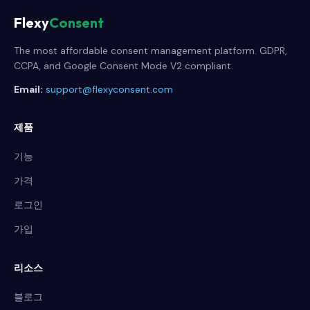
Flexy
Consent
The most affordable consent management platform. GDPR,
CCPA, and Google Consent Mode V2 compliant.
Email:
support@flexyconsent.com
제품
기능
가격
로그인
가입
리소스
블로그