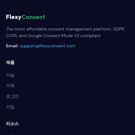
Flexy
Consent
The most affordable consent management platform. GDPR,
CCPA, and Google Consent Mode V2 compliant.
Email:
support@flexyconsent.com
제품
기능
가격
로그인
가입
리소스