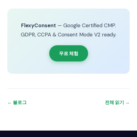
FlexyConsent
— Google Certified CMP.
GDPR, CCPA & Consent Mode V2 ready.
무료 체험
← 블로그
전체 읽기 →