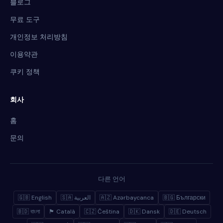
블로그
무료 도구
개인정보 처리방침
이용약관
쿠키 정책
회사
홈
문의
다른 언어
🇬🇧 English
🇸🇦 العربية
🇦🇿 Azərbaycanca
🇧🇬 Български
🇧🇩 বাংলা
🏴 Català
🇨🇿 Čeština
🇩🇰 Dansk
🇩🇪 Deutsch